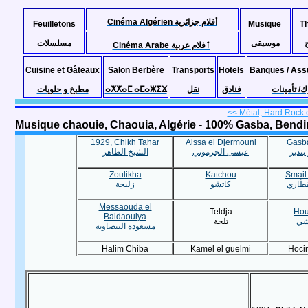
Cinéma Algérien أفلام جزائرية
Feuilletons
Musique
T
موسيقى
مسلسلات
Cinéma Arabe ٱفلام عربية
Cuisine et Gâteaux
Salon Berbère
Transports
Hotels
Banques / Ass
مطبخ و حلويات
ⴰⵅⵅⴰⵎ ⴰⵎⴰⵣⵉⴴ
نقل
فنادق
ك/ تأمينات
<< Métal, Hard Rock en
1929, Chikh Tahar
Aissa el Djermouni
Gasba
بندير
عيسى الجرموني
الشيخ الطاهر
Zoulikha
Katchou
Smail 
طّاري
كاتشو
زليخة
Messaouda el
Teldja
Hou
Baidaouiya
شي
تلجة
مسعودة البيضاوية
Halim Chiba
Kamel el guelmi
Hoci