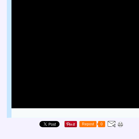
Repost
0