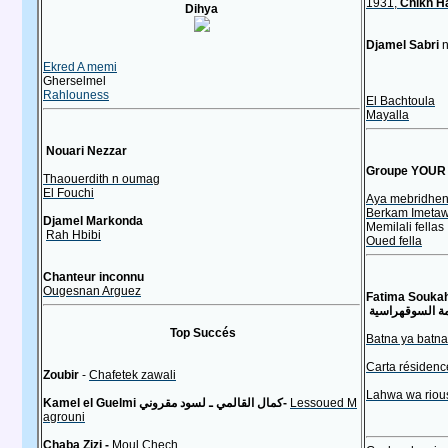
1931,
Chikh H
Dihya
Djamel Sabri
n
Ekred A memi
Gherselmel
Rahlouness
El Bachtoula
Mayalla
Nouari Nezzar
Groupe YOUR
Thaouerdith n oumag
El Fouchi
Aya mebridhe
Berkam Imeta
Djamel Markonda
Memilali fellas
Rah Hbibi
Oued fella
Chanteur inconnu
Ougesnan Arguez
Fatima Souka
ة السوقهراسية
Top Succés
Batna ya batna
Carta résidenc
Zoubir
-
Chafetek zawali
Lahwa wa riou
Kamel el Guelmi كمال القالمي ـ لسود مقروني
-
Lessoued M
agrouni
Chaba Zizi
-
Moul Chech