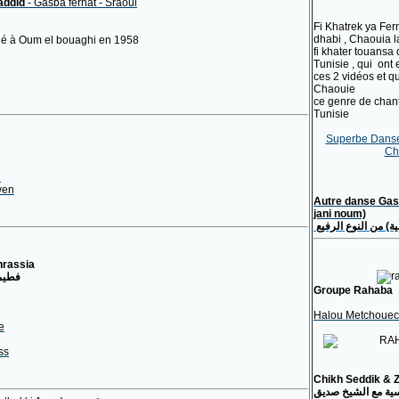
addid
- Gasba ferhat - Sraoui
Fi Khatrek ya Fer
dhabi , Chaouia l
é à Oum el bouaghi en 1958
fi khater touansa 
Tunisie , qui ont
ces 2 vidéos et q
Chaouie
ce genre de chants
Tunisie
Superbe Danse
Ch
n
wen
Autre danse Gas
jani noum)
) من النوع الرفيع
hrassia
فطيم
Groupe Rahaba
Halou Metchoue
e
ss
Chikh Seddik & 
ية مع الشيخ صديق