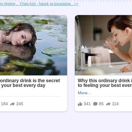
 Algérie,...
Cheb Aziz - Narek ya bounarine... >>