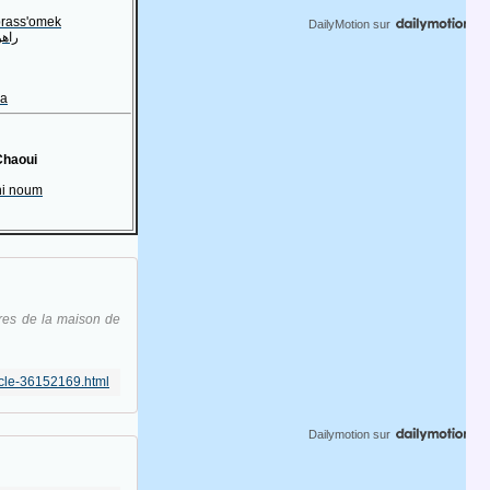
rass'omek
DailyMotion
sur
راه
ya
Chaoui
ni noum
ires de la maison de
icle-36152169.html
Dailymotion
sur