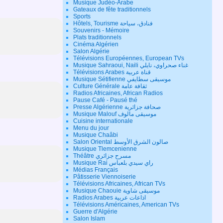
Musique Judéo-Arabe
Gateaux de fête traditionnels
Sports
Hôtels, Tourisme فنادق، سياحة
Souvenirs - Mémoire
Plats traditionnels
Cinéma Algérien
Salon Algérie
Télévisions Européennes, European TVs
Musique Sahraoui, Naili غناء صحراوي، نايلي
Télévisions Arabes قناة عربية
Musique Sétifienne موسيقى سطايفي
Culture Générale ثقافة عامة
Radios Africaines, African Radios
Pause Café - Pausé thé
Presse Algérienne صحافة جزائرية
Musique Malouf موسيقى مالوف
Cuisine internationale
Menu du jour
Musique Chaâbi
Salon Oriental صالون الشرق الأوسط
Musique Tlemcenienne
Théâtre مسرح جزائري
Musique Rai راي سيدي بلعباس
Médias Français
Pâtisserie Viennoiserie
Télévisions Africaines, African TVs
Musique Chaouie موسيقى شاوية
Radios Arabes اذاعات عربية
Télévisions Américaines, American TVs
Guerre d'Algérie
Salon Islam