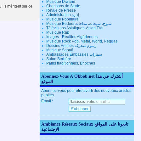
Musique Diwane
Chansons de Stade
 ils méritent sur ce
Revue de Presse
Administration إدارة
Musique Populaire
Musique Bédoui شيوخ، شيخات، مداحات
Télévisions Asiatiques, Asian TVs
Musique Rap
Images - Réalités Algériennes
Musique Rock Pop, Metal, World, Reggae
Dessins Animés رسوم متحركة
Musique Sanaâ
Ambassades Embassies سفارات
Salon Berbère
Pains traditionnels, Brioches
Abonnez-Vous À Okbob.net أشترك في هذا
الموقع
Abonnez-vous pour être averti des nouveaux articles
publiés.
Email
Ambiance Réseaux Sociaux تابعونا على المواقع
الإجتماعية