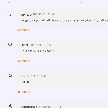
ر
رابح أمين
16/04/2018 23:48
م للفنان كاتشو لي غنا فيه يابلادي وين راحو دوك الرجالة و عيشة يا عويشة
Répondre
O
Omar
10/07/2016 12:59
J aime la musisue chaoui
Répondre
S
s
01/01/2015 15:34
gettari
Répondre
A
apollon1965
30/08/2008 20:11