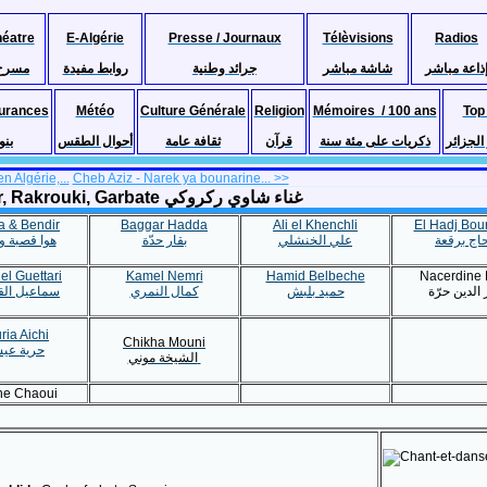
héatre
E-Algérie
Presse / Journaux
Télèvisions
Radios
ذاعة مباشر
شاشة مباشر
جرائد وطنية
روابط مفيدة
مسرح
urances
Météo
Culture Générale
Religion
Mémoires / 100 ans
Top
لجزائر
ذكريات على مئة سنة
قرآن
ثقافة عامة
أحوال الطقس
بنو
 Algérie,...
Cheb Aziz - Narek ya bounarine... >>
Musique chaouie, Chaouia, Algérie - 100% Gasba, Bendir, Rakrouki, Garbate غناء شاوي ركروكي
 & Bendir
Baggar Hadda
Ali el Khenchli
El Hadj Bou
حاج برقعة
علي الخنشلي
بقار حدّة
هوا قصبة و 
el Guettari
Kamel Nemri
Hamid Belbeche
Nacerdine 
الدين حرّة
حميد بلبش
كمال النمري
سماعيل الق
ria Aichi
Chikha Mouni
حرية عي
الشيخة موني
ne Chaoui