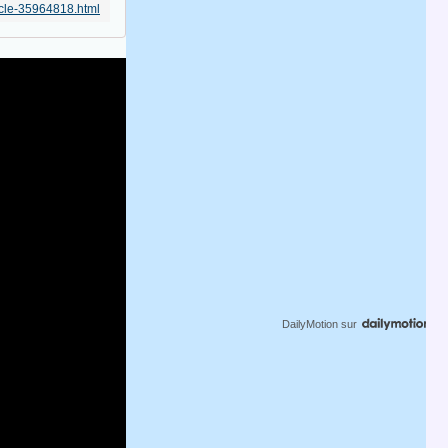
icle-35964818.html
DailyMotion
sur