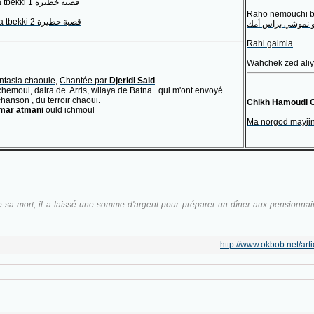
Gasba chawiya tbekki قصبة خطيرة 1
Raho nemouchi b
Gasba Chawiya tbekki قصبة خطيرة 2
و نموشي براس أمك
Rahi galmia
Wahchek zed ali
ntasia chaouie,
Chantée par
Djeridi Said
Ichemoul, daira de Arris, wilaya de Batna.. qui m'ont envoyé
hanson , du terroir chaoui.
Chikh Hamoudi 
mar atmani
ould ichmoul
Ma norgod mayji
e sa mort, il a laissé une somme d'argent pour préparer un dîner aux pensionna
http://www.okbob.net/art