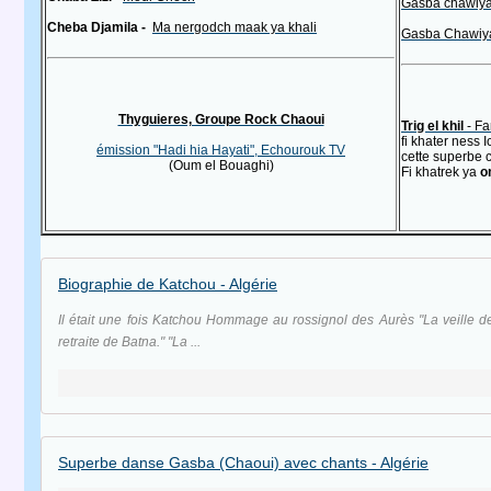
Cheba Djamila -
Ma nergodch maak ya khali
Thyguieres, Groupe Rock Chaoui
Trig el khil
- Fa
fi khater ness 
émission "Hadi hia Hayati", Echourouk TV
cette superbe c
(Oum el Bouaghi)
Fi khatrek ya
o
Biographie de Katchou - Algérie
Il était une fois Katchou Hommage au rossignol des Aurès "La veille d
retraite de Batna." "La ...
Superbe danse Gasba (Chaoui) avec chants - Algérie