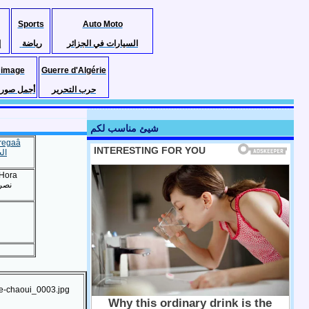
Sports
Auto Moto
السيارات في الجزائر
رياضة
إ
 image
Guerre d'Algérie
حرب التحرير
أجمل صور ا
شيئ مناسب لكم
regaâ
ال
Hora
نصر 