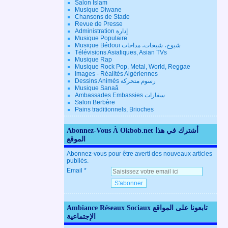
Salon Islam
Musique Diwane
Chansons de Stade
Revue de Presse
Administration إدارة
Musique Populaire
Musique Bédoui شيوخ، شيخات، مداحات
Télévisions Asiatiques, Asian TVs
Musique Rap
Musique Rock Pop, Metal, World, Reggae
Images - Réalités Algériennes
Dessins Animés رسوم متحركة
Musique Sanaâ
Ambassades Embassies سفارات
Salon Berbère
Pains traditionnels, Brioches
Abonnez-Vous À Okbob.net أشترك في هذا
الموقع
Abonnez-vous pour être averti des nouveaux articles
publiés.
Email
Ambiance Réseaux Sociaux تابعونا على المواقع
الإجتماعية