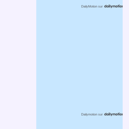
DailyMotion
sur
Dailymotion
sur