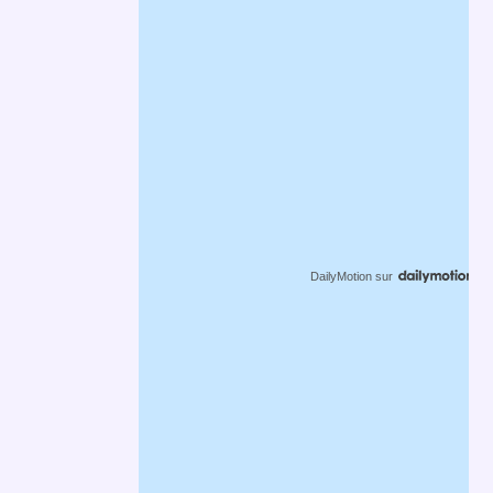
DailyMotion
sur