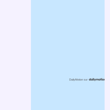
DailyMotion
sur