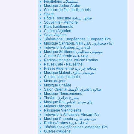
Feuilletons مسلسلات
Musique Judéo-Arabe
Gateaux de fête traditionnels
Sports
Hôtels, Tourisme فنادق، سياحة
Souvenirs - Mémoire
Plats traditionnels
Cinéma Algérien
Salon Algérie
Télévisions Européennes, European TVs
Musique Sahraoui, Naili غناء صحراوي، نايلي
Télévisions Arabes قناة عربية
Musique Sétifienne موسيقى سطايفي
Culture Générale ثقافة عامة
Radios Africaines, African Radios
Pause Café - Pausé thé
Presse Algérienne صحافة جزائرية
Musique Malouf موسيقى مالوف
Cuisine internationale
Menu du jour
Musique Chaâbi
Salon Oriental صالون الشرق الأوسط
Musique Tlemcenienne
Théâtre مسرح جزائري
Musique Rai راي سيدي بلعباس
Médias Français
Pâtisserie Viennoiserie
Télévisions Africaines, African TVs
Musique Chaouie موسيقى شاوية
Radios Arabes اذاعات عربية
Télévisions Américaines, American TVs
Guerre d'Algérie