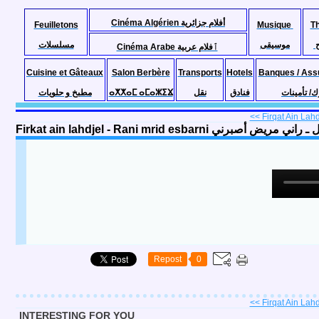
Cinéma Algérien أفلام جزائرية
Feuilletons
Musique
T
موسيقى
مسلسلات
Cinéma Arabe ٱفلام عربية
Cuisine et Gâteaux
Salon Berbère
Transports
Hotels
Banques / Ass
مطبخ و حلويات
ⴰⵅⵅⴰⵎ ⴰⵎⴰⵣⵉⴴ
نقل
فنادق
ك/ تأمينات
<< Firqat Ain Lahd
Firkat ain lahdjel - Rani mrid esbarni 
Repost
0
<< Firqat Ain Lahd