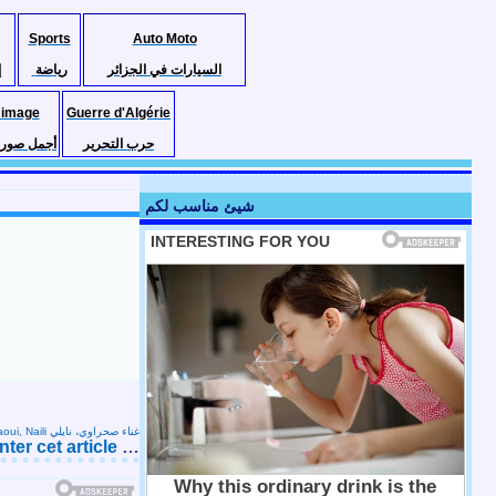
Sports
Auto Moto
السيارات في الجزائر
رياضة
إ
 image
Guerre d'Algérie
حرب التحرير
أجمل صور ا
شيئ مناسب لكم
Musique Sahraoui, Naili غناء صحراوي، نايلي
er cet article
…