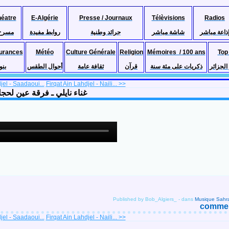
héatre
E-Algérie
Presse / Journaux
Télèvisions
Radios
ذاعة مباشر
شاشة مباشر
جرائد وطنية
روابط مفيدة
مسرح
urances
Météo
Culture Générale
Religion
Mémoires / 100 ans
Top
لجزائر
ذكريات على مئة سنة
قرآن
ثقافة عامة
أحوال الطقس
بنو
jel - Saadaoui...
Firqat Ain Lahdjel - Naili... >>
غناء نايلي ـ فرقة عين لحجل ـ راني مريض أصبرني
Published by Bob_Algiers_
-
dans
comment
jel - Saadaoui...
Firqat Ain Lahdjel - Naili... >>