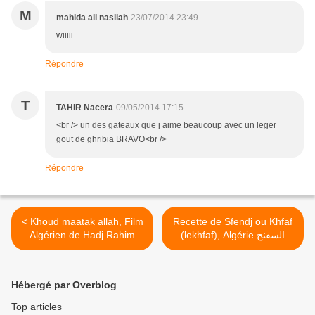
M
mahida ali nasllah
23/07/2014 23:49
wiiiii
Répondre
T
TAHIR Nacera
09/05/2014 17:15
<br /> un des gateaux que j aime beaucoup avec un leger
gout de ghribia BRAVO<br />
Répondre
< Khoud maatak allah, Film
Recette de Sfendj ou Khfaf
Algérien de Hadj Rahim
(lekhfaf), Algérie السفنج
(الخفاف) (version écrite) >
(1981) (عرس الدايم .. (خود
ما اعطاك الله
Hébergé par Overblog
Top articles