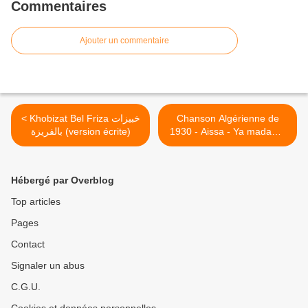
Commentaires
Ajouter un commentaire
< Khobizat Bel Friza خبيزات
Chanson Algérienne de
بالفريزة (version écrite)
1930 - Aissa - Ya madame
je te cire ? >
Hébergé par Overblog
Top articles
Pages
Contact
Signaler un abus
C.G.U.