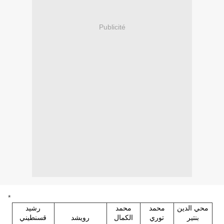
Publicité
*
محي الدين
محمد
محمد
رشيد
بنتير
توري
الكمال
رويشد
قسنطيني