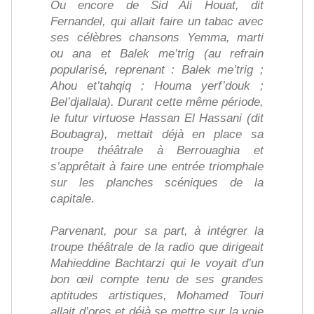
Ou encore de Sid Ali Houat, dit
Fernandel, qui allait faire un tabac avec
ses célèbres chansons Yemma, marti
ou ana et Balek me’trig (au refrain
popularisé, reprenant : Balek me’trig ;
Ahou et’tahqiq ; Houma yerf’douk ;
Bel’djallala). Durant cette même période,
le futur virtuose Hassan El Hassani (dit
Boubagra), mettait déjà en place sa
troupe théâtrale à Berrouaghia et
s’apprêtait à faire une entrée triomphale
sur les planches scéniques de la
capitale.
Parvenant, pour sa part, à intégrer la
troupe théâtrale de la radio que dirigeait
Mahieddine Bachtarzi qui le voyait d’un
bon œil compte tenu de ses grandes
aptitudes artistiques, Mohamed Touri
allait d’ores et déjà se mettre sur la voie