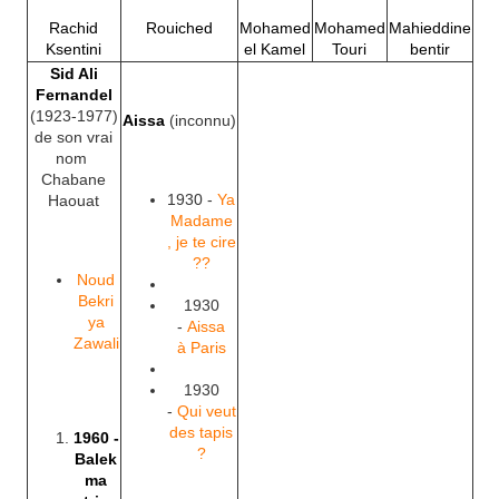
Rachid
Rouiched
Mohamed
Mohamed
Mahieddine
Ksentini
el Kamel
Touri
bentir
Sid Ali
Fernandel
(1923-1977)
Aissa
(inconnu)
de son vrai
nom
Chabane
1930 -
Ya
Haouat
Madame
, je te cire
??
Noud
Bekri
1930
ya
-
Aissa
Zawali
à Paris
1930
-
Qui veut
des tapis
1960 -
?
Balek
ma