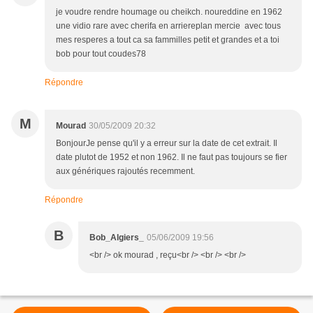
je voudre rendre houmage ou cheikch. noureddine en 1962
une vidio rare avec cherifa en arriereplan mercie avec tous
mes resperes a tout ca sa fammilles petit et grandes et a toi
bob pour tout coudes78
Répondre
M
Mourad
30/05/2009 20:32
BonjourJe pense qu'il y a erreur sur la date de cet extrait. Il
date plutot de 1952 et non 1962. Il ne faut pas toujours se fier
aux génériques rajoutés recemment.
Répondre
B
Bob_Algiers_
05/06/2009 19:56
<br /> ok mourad , reçu<br /> <br /> <br />