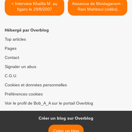
< Interview Khalifa M. au
Aissaoua de Mostaganem -
figaro le 29/8/2007
Rani Mahboul (vidéo)
موسيقى عيساوى من مستغانم
>
Hébergé par Overblog
Top articles
Pages
Contact
Signaler un abus
C.G.U.
Cookies et données personnelles
Préférences cookies
Voir le profil de Bob_A_A sur le portail Overblog
Créer un blog sur Overblog
Créer un blog