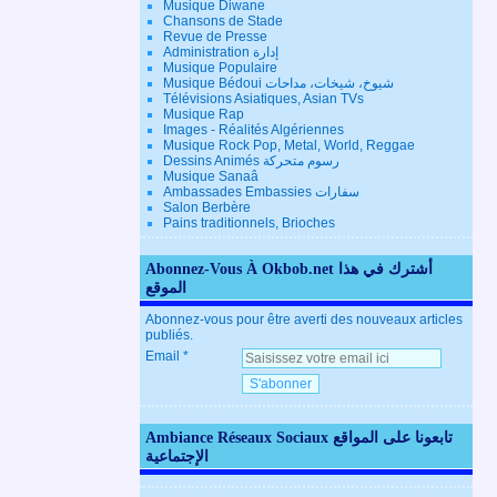
Musique Diwane
Chansons de Stade
Revue de Presse
Administration إدارة
Musique Populaire
Musique Bédoui شيوخ، شيخات، مداحات
Télévisions Asiatiques, Asian TVs
Musique Rap
Images - Réalités Algériennes
Musique Rock Pop, Metal, World, Reggae
Dessins Animés رسوم متحركة
Musique Sanaâ
Ambassades Embassies سفارات
Salon Berbère
Pains traditionnels, Brioches
Abonnez-Vous À Okbob.net أشترك في هذا
الموقع
Abonnez-vous pour être averti des nouveaux articles
publiés.
Email
Ambiance Réseaux Sociaux تابعونا على المواقع
الإجتماعية