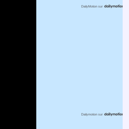
DailyMotion
sur
Dailymotion
sur