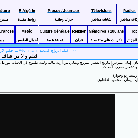
héatre
E-Algérie
Presse / Journaux
Télèvisions
Radios
ذاعة مباشر
شاشة مباشر
جرائد وطنية
روابط مفيدة
مسرح
urances
Météo
Culture Générale
Religion
Mémoires / 100 ans
Top
لجزائر
ذكريات على مئة سنة
قرآن
ثقافة عامة
أحوال الطقس
بنو
Adel Imam - فيلم الزواج السعيد... >>
<< Adel imam فيلم الارهابي -...
فيلم و لا من شاف ولا من دري)
 إمام) مدرس التاريخ الفقير، متزوج ويعاني من أزمة مالية ولديه طموح في الحياة، يتورط مع
وسيناريو وحوار
يد إيمان - محمود القلعاوي