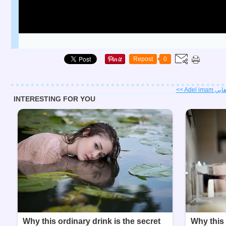
Repost
0