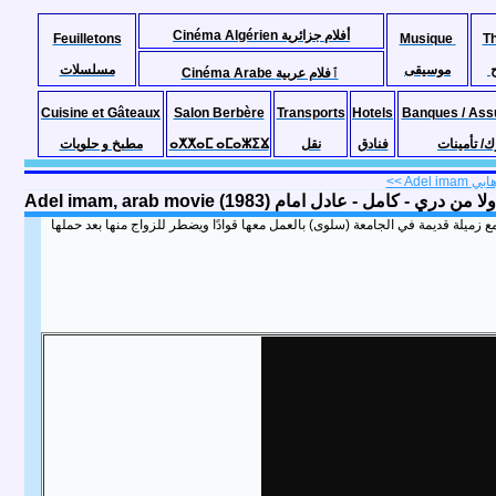
Cinéma Algérien أفلام جزائرية
Feuilletons
Musique
T
موسيقى
مسلسلات
Cinéma Arabe ٱفلام عربية
Cuisine et Gâteaux
Salon Berbère
Transports
Hotels
Banques / Ass
مطبخ و حلويات
ⴰⵅⵅⴰⵎ ⴰⵎⴰⵣⵉⴴ
نقل
فنادق
ك/ تأمينات
Adel imam, arab movie  - كامل - عادل امام (1983
 زميلة قديمة في الجامعة (سلوى) بالعمل معها قوادًا ويضطر للزواج منها بعد حملها