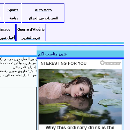
Sports
Auto Moto
السيارات في الجزائر
رياضة
إ
 image
Guerre d'Algérie
حرب التحرير
أجمل صور ا
شيئ مناسب لكم
يدور العمل حول مرسي (عادل
من غيره، ولكن تحدث مفاجأة تغير مجرى الأحداث.
ﺇﺧﺮاﺝ: نادر جلال
ﺗﺄﻟﻴﻒ: فاروق صبري (قصة )
مع : عادل إمام معالي - زا