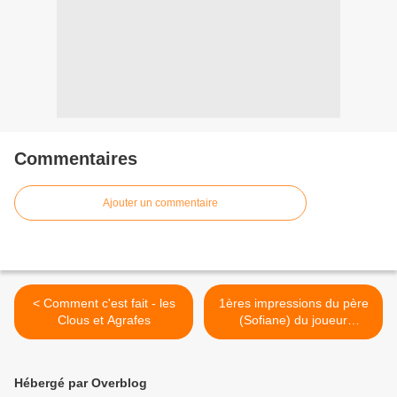
Commentaires
Ajouter un commentaire
< Comment c'est fait - les
1ères impressions du père
Clous et Agrafes
(Sofiane) du joueur
international Algérien
Ibrahim Maza >
Hébergé par Overblog