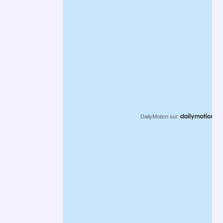
DailyMotion
sur