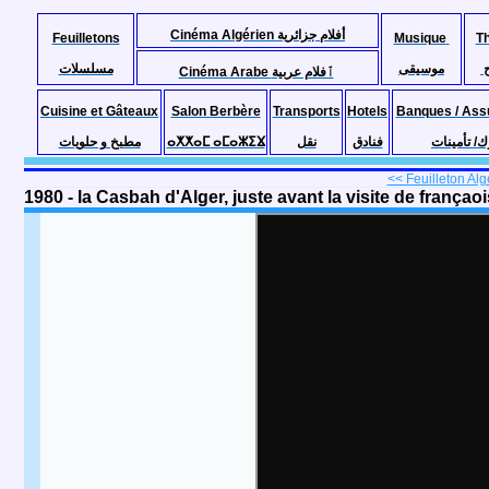
Cinéma Algérien أفلام جزائرية
Feuilletons
Musique
T
موسيقى
مسلسلات
Cinéma Arabe ٱفلام عربية
Cuisine et Gâteaux
Salon Berbère
Transports
Hotels
Banques / Ass
مطبخ و حلويات
ⴰⵅⵅⴰⵎ ⴰⵎⴰⵣⵉⴴ
نقل
فنادق
ك/ تأمينات
<< Feuilleton Algé
1980 - la Casbah d'Alger, juste avant la visite de françao