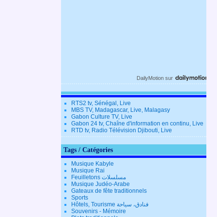
DailyMotion
sur
RTS2 tv, Sénégal, Live
MBS TV, Madagascar, Live, Malagasy
Gabon Culture TV, Live
Gabon 24 tv, Chaîne d'information en continu, Live
RTD tv, Radio Télévision Djibouti, Live
Tags / Catégories
Musique Kabyle
Musique Rai
Feuilletons مسلسلات
Musique Judéo-Arabe
Gateaux de fête traditionnels
Sports
Hôtels, Tourisme فنادق، سياحة
Souvenirs - Mémoire