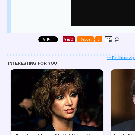
Repost
0
<< Feuilleton Algé