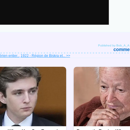
Published by Bob_A_A
comment
rien entier...
1922 - Région de Biskra et... >>