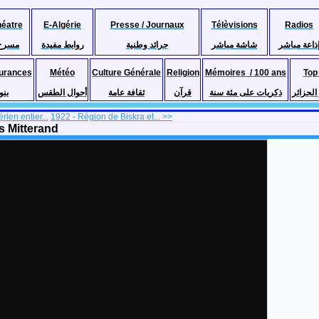
héatre
E-Algérie
Presse / Journaux
Télèvisions
Radios
ذاعة مباشر
شاشة مباشر
جرائد وطنية
روابط مفيدة
مسرح
urances
Météo
Culture Générale
Religion
Mémoires / 100 ans
Top
لجزائر
ذكريات على مئة سنة
قرآن
ثقافة عامة
أحوال الطقس
بنو
rien entier...
1922 - Région de Biskra et... >>
is Mitterand