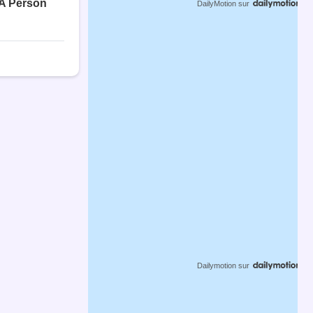
DailyMotion
sur
Dailymotion
sur