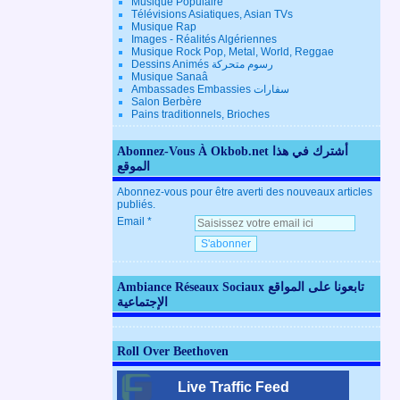
Musique Populaire
Télévisions Asiatiques, Asian TVs
Musique Rap
Images - Réalités Algériennes
Musique Rock Pop, Metal, World, Reggae
Dessins Animés رسوم متحركة
Musique Sanaâ
Ambassades Embassies سفارات
Salon Berbère
Pains traditionnels, Brioches
Abonnez-Vous À Okbob.net أشترك في هذا
الموقع
Abonnez-vous pour être averti des nouveaux articles
publiés.
Email
Ambiance Réseaux Sociaux تابعونا على المواقع
الإجتماعية
Roll Over Beethoven
Live Traffic Feed