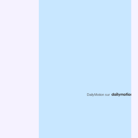
DailyMotion
sur