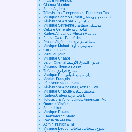
Plats traditionnels
Cinéma Algérien
Salon Algérie
Télévisions Européennes, European TVs
Musique Sahraoui, Naili غناء صحراوي، نايلي
Télévisions Arabes قناة عربية
Musique Sétifienne موسيقى سطايفي
Culture Générale ثقافة عامة
Radios Africaines, African Radios
Pause Café - Pausé thé
Presse Algérienne صحافة جزائرية
Musique Malouf موسيقى مالوف
Cuisine internationale
Menu du jour
Musique Chaâbi
Salon Oriental صالون الشرق الأوسط
Musique Tlemcenienne
Théâtre مسرح جزائري
Musique Rai راي سيدي بلعباس
Médias Français
Pâtisserie Viennoiserie
Télévisions Africaines, African TVs
Musique Chaouie موسيقى شاوية
Radios Arabes اذاعات عربية
Télévisions Américaines, American TVs
Guerre d'Algérie
Salon Islam
Musique Diwane
Chansons de Stade
Revue de Presse
Administration إدارة
Musique Bédoui شيوخ، شيخات، مداحات