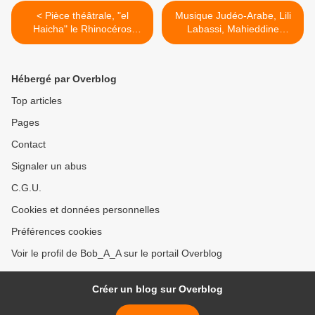
< Pièce théâtrale, "el
Musique Judéo-Arabe, Lili
Haicha" le Rhinocéros
Labassi, Mahieddine
(2018) مسرحية جزائرية -
Bachtarzi, en 1934 à Nice,
الهايشة
France (Document rare !) >
Hébergé par Overblog
Top articles
Pages
Contact
Signaler un abus
C.G.U.
Cookies et données personnelles
Préférences cookies
Voir le profil de Bob_A_A sur le portail Overblog
Créer un blog sur Overblog