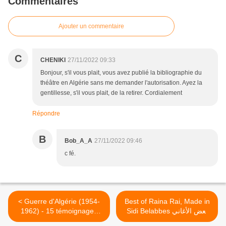
Commentaires
Ajouter un commentaire
C
CHENIKI
27/11/2022 09:33
Bonjour, s'il vous plait, vous avez publié la bibliographie du
théâtre en Algérie sans me demander l'autorisation. Ayez la
gentillesse, s'il vous plait, de la retirer. Cordialement
Répondre
B
Bob_A_A
27/11/2022 09:46
c fé.
< Guerre d'Algérie (1954-
Best of Raina Rai, Made in
1962) - 15 témoignages
Sidi Belabbes بعض الأغاني
(audio) de Français sur la
المختارة لراينا راي >