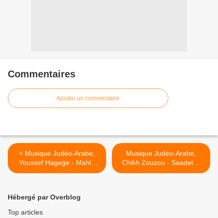
Commentaires
Ajouter un commentaire
< Musique Judéo-Arabe,
Musique Judéo-Arabe,
Youssef Hagege - Mahla
Chikh Zouzou - Saadet el
aroussetna
qalb el hani الشيخ زوزو -
سعدة القلب الهاني >
Hébergé par Overblog
Top articles