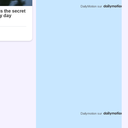
DailyMotion
sur
Dailymotion
sur