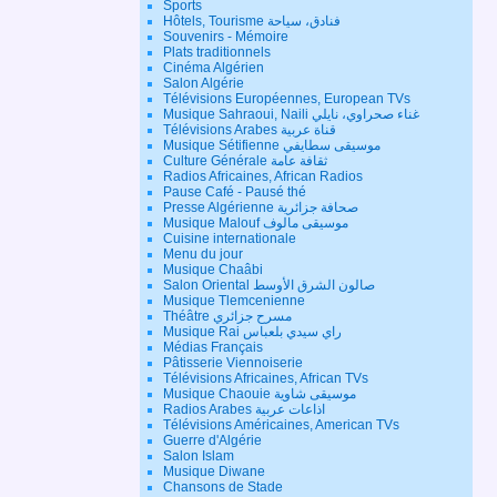
Sports
Hôtels, Tourisme فنادق، سياحة
Souvenirs - Mémoire
Plats traditionnels
Cinéma Algérien
Salon Algérie
Télévisions Européennes, European TVs
Musique Sahraoui, Naili غناء صحراوي، نايلي
Télévisions Arabes قناة عربية
Musique Sétifienne موسيقى سطايفي
Culture Générale ثقافة عامة
Radios Africaines, African Radios
Pause Café - Pausé thé
Presse Algérienne صحافة جزائرية
Musique Malouf موسيقى مالوف
Cuisine internationale
Menu du jour
Musique Chaâbi
Salon Oriental صالون الشرق الأوسط
Musique Tlemcenienne
Théâtre مسرح جزائري
Musique Rai راي سيدي بلعباس
Médias Français
Pâtisserie Viennoiserie
Télévisions Africaines, African TVs
Musique Chaouie موسيقى شاوية
Radios Arabes اذاعات عربية
Télévisions Américaines, American TVs
Guerre d'Algérie
Salon Islam
Musique Diwane
Chansons de Stade