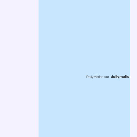
DailyMotion
sur