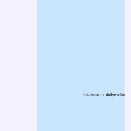
DailyMotion
sur