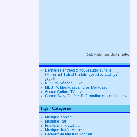
DailyMotion
sur
Dernières entrées & nouveautés sur site
Okbob.net, Latest Update, آخر المستجدات في
الموقع
RTS2 tv, Sénégal, Live
MBS TV, Madagascar, Live, Malagasy
Gabon Culture TV, Live
Gabon 24 tv, Chaîne d'information en continu, Live
Tags / Catégories
Musique Kabyle
Musique Rai
Feuilletons مسلسلات
Musique Judéo-Arabe
Gateaux de fête traditionnels