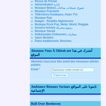
Revue de Presse
Administration إدارة
Musique Bédoui شيوخ، شيخات، مداحات
Musique Populaire
Télévisions Asiatiques, Asian TVs
Musique Rap
Images - Réalités Algériennes
Musique Rock Pop, Metal, World, Reggae
Dessins Animés رسوم متحركة
Musique Sanaâ
Ambassades Embassies سفارات
Salon Berbère
Pains traditionnels, Brioches
Abonnez-Vous À Okbob.net أشترك في هذا
الموقع
Abonnez-vous pour être averti des nouveaux articles
publiés.
Email
Ambiance Réseaux Sociaux تابعونا على المواقع
الإجتماعية
Roll Over Beethoven