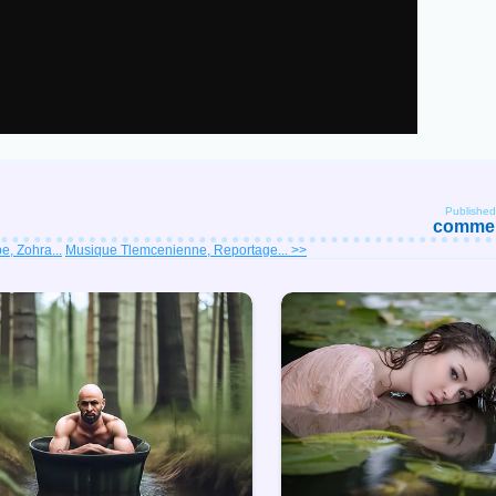
Publishe
comment
, Zohra...
Musique Tlemcenienne, Reportage... >>