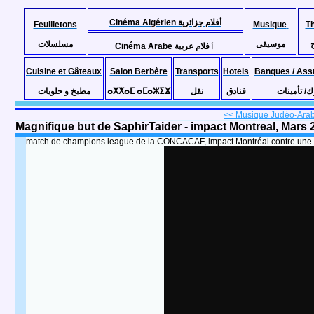
Cinéma Algérien أفلام جزائرية
Feuilletons
Musique
T
موسيقى
مسلسلات
Cinéma Arabe ٱفلام عربية
Cuisine et Gâteaux
Salon Berbère
Transports
Hotels
Banques / Ass
مطبخ و حلويات
ⴰⵅⵅⴰⵎ ⴰⵎⴰⵣⵉⴴ
نقل
فنادق
ك/ تأمينات
<< Musique Judéo-Arabe
Magnifique but de SaphirTaider - impact Montreal, Mars 
match de champions league de la CONCACAF, impact Montréal contre une 