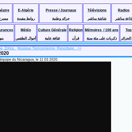
héatre
E-Algérie
Presse / Journaux
Télèvisions
Radios
ذاعة مباشر
شاشة مباشر
جرائد وطنية
روابط مفيدة
مسرح
urances
Météo
Culture Générale
Religion
Mémoires / 100 ans
Top
لجزائر
ذكريات على مئة سنة
قرآن
ثقافة عامة
أحوال الطقس
بنو
, Zohra...
Musique Tlemcenienne, Reportage... >>
2020
équipe du Nicaragua, le 11 03 2020