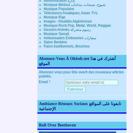
Administration إدارة
Musique Bédoui شيوخ، شيخات، مداحات
Musique Populaire
Télévisions Asiatiques, Asian TVs
Musique Rap
Images - Réalités Algériennes
Musique Rock Pop, Metal, World, Reggae
Dessins Animés رسوم متحركة
Musique Sanaâ
Ambassades Embassies سفارات
Salon Berbère
Pains traditionnels, Brioches
Abonnez-Vous À Okbob.net أشترك في هذا
الموقع
Abonnez-vous pour être averti des nouveaux articles
publiés.
Email
Ambiance Réseaux Sociaux تابعونا على المواقع
الإجتماعية
Roll Over Beethoven