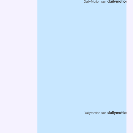
DailyMotion
sur
Dailymotion
sur