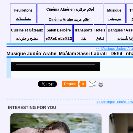
Cinéma Algérien أفلام جزائرية
Feuilletons
Musique
T
موسيقى
مسلسلات
Cinéma Arabe ٱفلام عربية
Cuisine et Gâteaux
Salon Berbère
Transports
Hotels
Banques / Ass
مطبخ و حلويات
ⴰⵅⵅⴰⵎ ⴰⵎⴰⵣⵉⴴ
نقل
فنادق
ك/ تأمينات
<< Musique Judéo-Ara
Musique Judéo-Arabe, Maâlam Sassi Labrati - Dkhil - nha
Repost
0
<< Musique Judéo-Ara