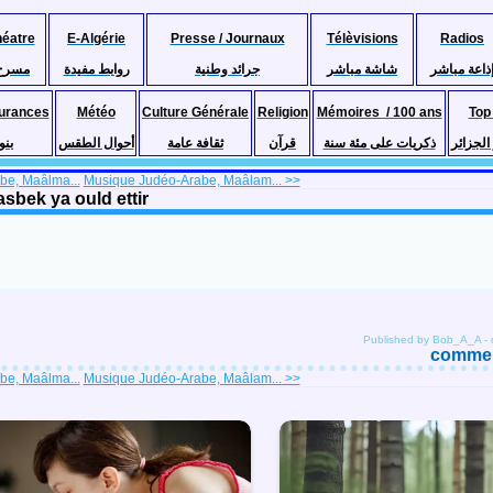
héatre
E-Algérie
Presse / Journaux
Télèvisions
Radios
ذاعة مباشر
شاشة مباشر
جرائد وطنية
روابط مفيدة
مسرح
urances
Météo
Culture Générale
Religion
Mémoires / 100 ans
Top
لجزائر
ذكريات على مئة سنة
قرآن
ثقافة عامة
أحوال الطقس
بنو
be, Maâlma...
Musique Judéo-Arabe, Maâlam... >>
sbek ya ould ettir
Published by Bob_A_A
-
comment
be, Maâlma...
Musique Judéo-Arabe, Maâlam... >>