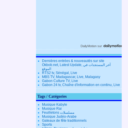
DailyMotion
sur
Dernières entrées & nouveautés sur site
Okbob.net, Latest Update, آخر المستجدات في
الموقع
RTS2 tv, Sénégal, Live
MBS TV, Madagascar, Live, Malagasy
Gabon Culture TV, Live
Gabon 24 tv, Chaîne d'information en continu, Live
Tags / Catégories
Musique Kabyle
Musique Rai
Feuilletons مسلسلات
Musique Judéo-Arabe
Gateaux de fête traditionnels
Sports