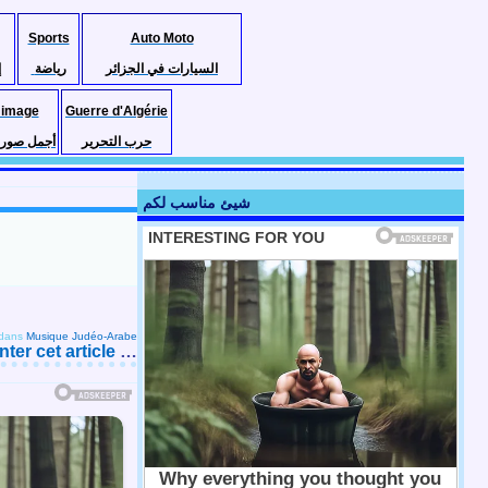
Sports
Auto Moto
السيارات في الجزائر
رياضة
إ
 image
Guerre d'Algérie
حرب التحرير
أجمل صور ا
شيئ مناسب لكم
dans
Musique Judéo-Arabe
er cet article
…