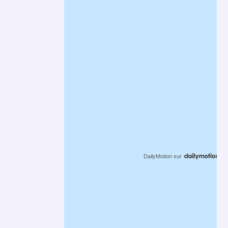
DailyMotion
sur