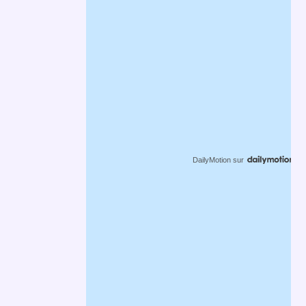
DailyMotion
sur