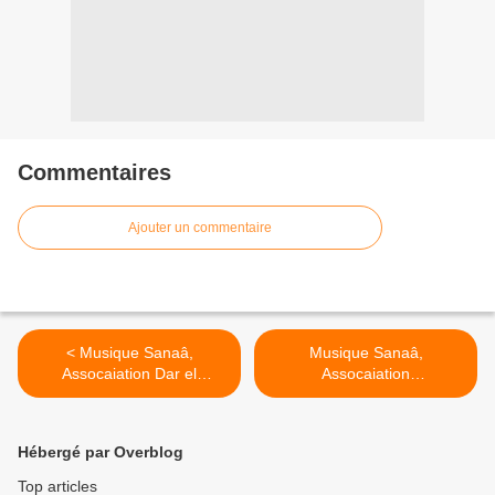
Commentaires
Ajouter un commentaire
< Musique Sanaâ,
Musique Sanaâ,
Assocaiation Dar el
Assocaiation
Gharnatia - Nouba Raml
esSoundoussia - Nouba
Ghrib (1994) موسيقى
(2010) موسيقى أندلسية ـ
أندلسية ـ صنعة ـ جمعية
صنعة ـ جمعية دار الغرناطية
Hébergé par Overblog
السندسية >
Top articles