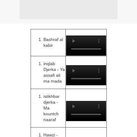
Bashraf al
kabir
inqlab
Djerka - Ya
assafi ali
ma mada
istikhbar
djerka -
Ma
kountch
naaraf
Hawzi -