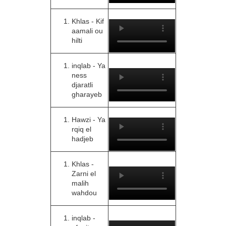
Khlas - Kif
aamali ou
hilti
inqlab - Ya
ness
djaratli
gharayeb
Hawzi - Ya
rqiq el
hadjeb
Khlas -
Zarni el
malih
wahdou
inqlab -