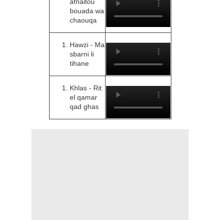
afnaitou
bouada wa
chaouqa
Hawzi - Ma
sbarni li
tihane
Khlas - Rit
el qamar
qad ghas