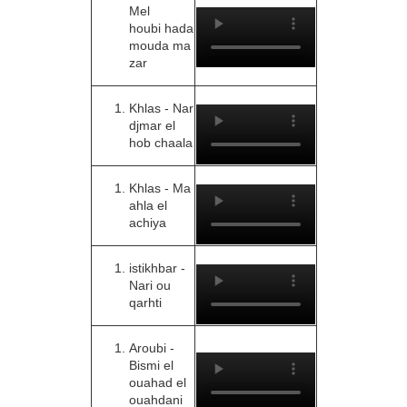
Mel
houbi hada
mouda ma
zar
Khlas - Nar
djmar el
hob chaala
Khlas - Ma
ahla el
achiya
istikhbar -
Nari ou
qarhti
Aroubi -
Bismi el
ouahad el
ouahdani