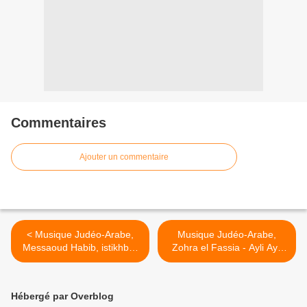
Commentaires
Ajouter un commentaire
< Musique Judéo-Arabe,
Musique Judéo-Arabe,
Messaoud Habib, istikhbar
Zohra el Fassia - Ayli Ayli
Ochaq (1928, by Columbia
Hbibi diali (1955), éditions
records)
philips) >
Hébergé par Overblog