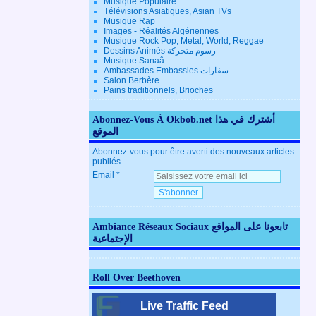
Musique Populaire
Télévisions Asiatiques, Asian TVs
Musique Rap
Images - Réalités Algériennes
Musique Rock Pop, Metal, World, Reggae
Dessins Animés رسوم متحركة
Musique Sanaâ
Ambassades Embassies سفارات
Salon Berbère
Pains traditionnels, Brioches
Abonnez-Vous À Okbob.net أشترك في هذا
الموقع
Abonnez-vous pour être averti des nouveaux articles
publiés.
Email
Ambiance Réseaux Sociaux تابعونا على المواقع
الإجتماعية
Roll Over Beethoven
Live Traffic Feed