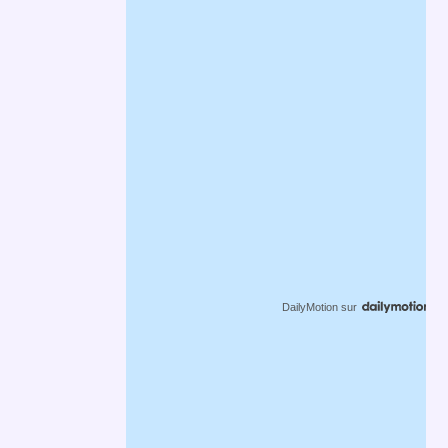
DailyMotion
sur