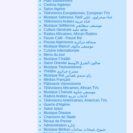
Plats traditionnels
Cinéma Algérien
Salon Algérie
Télévisions Européennes, European TVs
Musique Sahraoui, Naili غناء صحراوي، نايلي
Télévisions Arabes قناة عربية
Musique Sétifienne موسيقى سطايفي
Culture Générale ثقافة عامة
Radios Africaines, African Radios
Pause Café - Pausé thé
Presse Algérienne صحافة جزائرية
Musique Malouf موسيقى مالوف
Cuisine internationale
Menu du jour
Musique Chaâbi
Salon Oriental صالون الشرق الأوسط
Musique Tlemcenienne
Théâtre مسرح جزائري
Musique Rai راي سيدي بلعباس
Médias Français
Pâtisserie Viennoiserie
Télévisions Africaines, African TVs
Musique Chaouie موسيقى شاوية
Radios Arabes اذاعات عربية
Télévisions Américaines, American TVs
Guerre d'Algérie
Salon Islam
Musique Diwane
Chansons de Stade
Revue de Presse
Administration إدارة
Musique Bédoui شيوخ، شيخات، مداحات