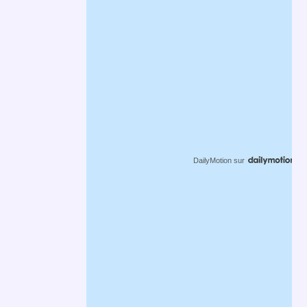
DailyMotion
sur