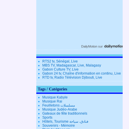
DailyMotion
sur
RTS2 tv, Sénégal, Live
MBS TV, Madagascar, Live, Malagasy
Gabon Culture TV, Live
Gabon 24 tv, Chaîne d'information en continu, Live
RTD tv, Radio Télévision Djibouti, Live
Tags / Catégories
Musique Kabyle
Musique Rai
Feuilletons مسلسلات
Musique Judéo-Arabe
Gateaux de fête traditionnels
Sports
Hôtels, Tourisme فنادق، سياحة
Souvenirs - Mémoire