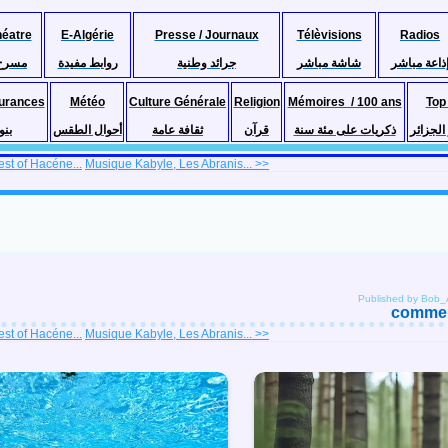
héatre
E-Algérie
Presse / Journaux
Télèvisions
Radios
ذاعة مباشر
شاشة مباشر
جرائد وطنية
روابط مفيدة
مسرح
urances
Météo
Culture Générale
Religion
Mémoires / 100 ans
Top
لجزائر
ذكريات على مئة سنة
قرآن
ثقافة عامة
أحوال الطقس
بنو
st of Hacéne...
Musique Kabyle, Les Abranis... >>
Published by Bob
comment
st of Hacéne...
Musique Kabyle, Les Abranis... >>