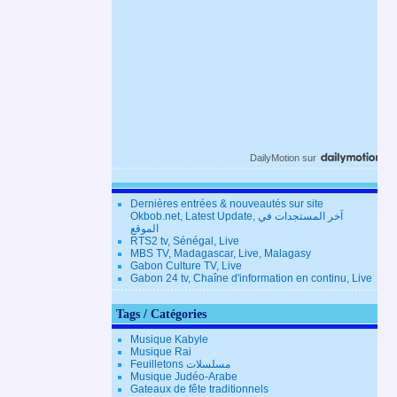
DailyMotion
sur
Dernières entrées & nouveautés sur site
Okbob.net, Latest Update, آخر المستجدات في
الموقع
RTS2 tv, Sénégal, Live
MBS TV, Madagascar, Live, Malagasy
Gabon Culture TV, Live
Gabon 24 tv, Chaîne d'information en continu, Live
Tags / Catégories
Musique Kabyle
Musique Rai
Feuilletons مسلسلات
Musique Judéo-Arabe
Gateaux de fête traditionnels