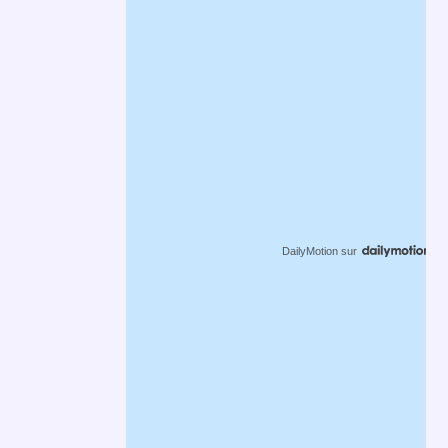
DailyMotion
sur