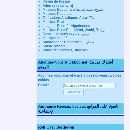
Revue de Presse
Administration إدارة
Musique Bédoui شيوخ، شيخات، مداحات
Musique Populaire
Télévisions Asiatiques, Asian TVs
Musique Rap
Images - Réalités Algériennes
Musique Rock Pop, Metal, World, Reggae
Dessins Animés رسوم متحركة
Musique Sanaâ
Ambassades Embassies سفارات
Salon Berbère
Pains traditionnels, Brioches
Abonnez-Vous À Okbob.net أشترك في هذا
الموقع
Abonnez-vous pour être averti des nouveaux articles
publiés.
Email
Ambiance Réseaux Sociaux تابعونا على المواقع
الإجتماعية
Roll Over Beethoven