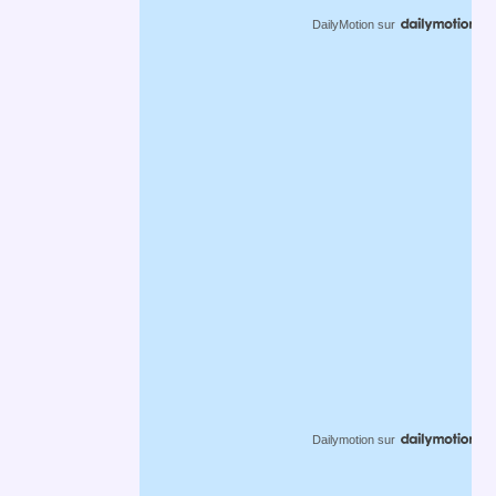
DailyMotion
sur
Dailymotion
sur