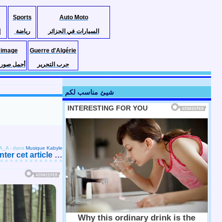
Sports
Auto Moto
السيارات في الجزائر
رياضة
إ
 image
Guerre d'Algérie
حرب التحرير
أجمل صور ا
شيئ مناسب لكم
_A_A
-
dans
Musique Kabyle
er cet article
…