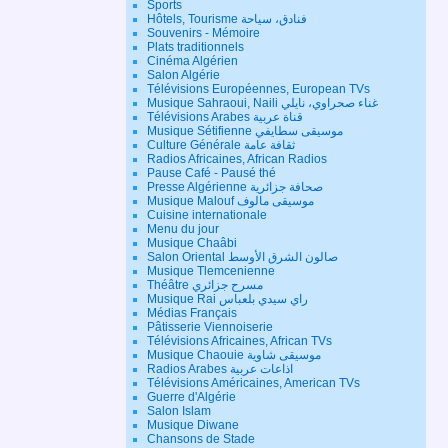
Sports
Hôtels, Tourisme فنادق، سياحة
Souvenirs - Mémoire
Plats traditionnels
Cinéma Algérien
Salon Algérie
Télévisions Européennes, European TVs
Musique Sahraoui, Naili غناء صحراوي، نايلي
Télévisions Arabes قناة عربية
Musique Sétifienne موسيقى سطايفي
Culture Générale ثقافة عامة
Radios Africaines, African Radios
Pause Café - Pausé thé
Presse Algérienne صحافة جزائرية
Musique Malouf موسيقى مالوف
Cuisine internationale
Menu du jour
Musique Chaâbi
Salon Oriental صالون الشرق الأوسط
Musique Tlemcenienne
Théâtre مسرح جزائري
Musique Rai راي سيدي بلعباس
Médias Français
Pâtisserie Viennoiserie
Télévisions Africaines, African TVs
Musique Chaouie موسيقى شاوية
Radios Arabes اذاعات عربية
Télévisions Américaines, American TVs
Guerre d'Algérie
Salon Islam
Musique Diwane
Chansons de Stade