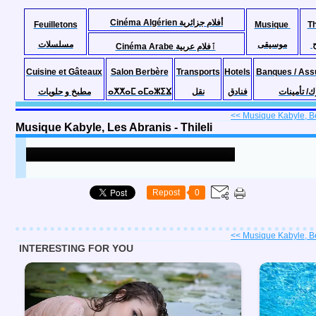
Cinéma Algérien أفلام جزائرية
Feuilletons
Musique
T
موسيقى
مسلسلات
Cinéma Arabe ٱفلام عربية
Cuisine et Gâteaux
Salon Berbère
Transports
Hotels
Banques / Ass
مطبخ و حلويات
ⴰⵅⵅⴰⵎ ⴰⵎⴰⵣⵉⴴ
نقل
فنادق
ك/ تأمينات
<< Musique Kabyle, Be
Musique Kabyle, Les Abranis - Thileli
Repost
0
<< Musique Kabyle, Be