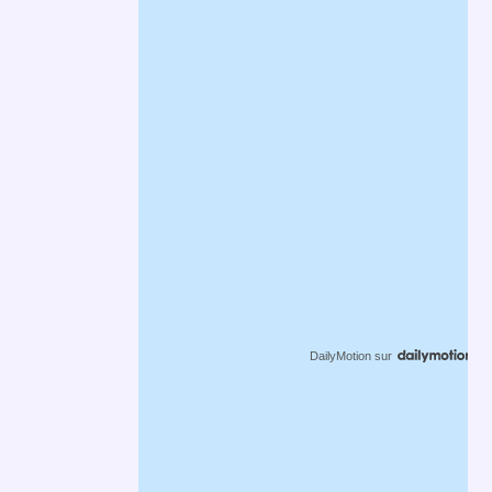
DailyMotion
sur