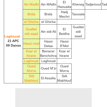
El
Ain Madhi
Ain MAdhi
Kheneg
Tadjemout
Tad
Haouaita
Hadj
Brida
Brida
Taouiala
Mechri
el Ghicha
el Ghicha
Gueltet
Gueltet
El
Ain sidi Ali
sidi
sidi saad
Beidha
saad
Laghouat
21 APC
Hassi
Hassi
Hassi rmel
09 Dairas
Delaa
R'Mel
Ksar el
Benacer
Ksar el
hirane
Benchohra
hirane
Laghouat
Laghouat
Oued
Oued
Oued M'zi
Morra
Morra
Sidi
Sidi
El Assafia
Makhlouf
Makhlouf