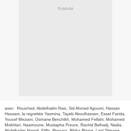
Publicité
avec: Rouiched, Abdelhalim Rais, Sid Ahmed Agoumi, Hassan
Hassani, la regrettée Yasmina, Tayeb Aboulhassen, Esset Farida,
Youcef Meziani, Osmane Benchikh, Mohamed Fellahi, Mohamed
Mokhtari, Naamoune, Mustapha Preure, Rachid Belhadj, Nadia,
Abdelkader Hamdi, Flifla, Biyouna, Rbiha Blame, Laid Slimane,