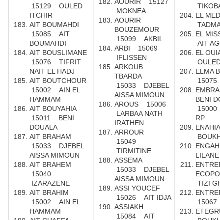
AOURIR 15127
15129 OULED
TIKOB
MOKNEA
ITCHIR
EL ME
AOURIR
AIT BOUMAHDI
TADMA
BOUZEMOUR
15085 AIT
EL MI
15099 AKBIL
BOUMAHDI
AIT A
ARBI 15069
AIT BOUSLIMANE
EL OU
IFLISSEN
15076 TIFRIT
OULED
ARKOUB
NAIT EL HADJ
ELMA 
TBARDA
AIT BOUTCHOUR
15075
15033 DJEBEL
15002 AIN EL
EMBRA
AISSA MIMOUN
HAMMAM
BENI 
AROUS 15006
AIT BOUYAHIA
15000
LARBAA NATH
15011 BENI
RP
IRATHEN
DOUALA
ENAHI
ARROUR
AIT BRAHAM
BOUKH
15049
15033 DJEBEL
ENGAH
TIRMITINE
AISSA MIMOUN
LILANE
ASSEMA
AIT BRAHEM
ENTRE
15033 DJEBEL
15040
ECOP
AISSA MIMOUN
IZARAZENE
TIZI G
ASSI YOUCEF
AIT BRAHIM
ENTRE
15026 AIT IDJA
15002 AIN EL
15067
ASSIAKH
HAMMAM
ETEG
15084 AIT