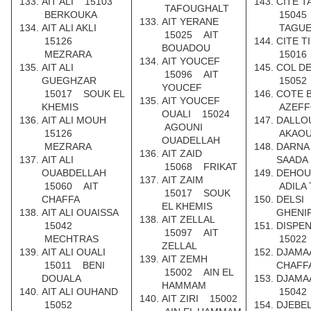
AIT ALI 15103
CITE 
TAFOUGHALT
BERKOUKA
1504
AIT YERANE
AIT ALI AKLI
TAGUE
15025 AIT
15126
CITE 
BOUADOU
MEZRARA
15016
AIT YOUCEF
AIT ALI
COL D
15096 AIT
GUEGHZAR
15052
YOUCEF
15017 SOUK EL
COTE 
AIT YOUCEF
KHEMIS
AZEFF
OUALI 15024
AIT ALI MOUH
DALLO
AGOUNI
15126
AKAOU
OUADELLAH
MEZRARA
DARNA
AIT ZAID
AIT ALI
SAADA
15068 FRIKAT
OUABDELLAH
DEHO
AIT ZAIM
15060 AIT
ADILA
15017 SOUK
CHAFFA
DELSI
EL KHEMIS
AIT ALI OUAISSA
GHENI
AIT ZELLAL
15042
DISPE
15097 AIT
MECHTRAS
15022
ZELLAL
AIT ALI OUALI
DJAMA
AIT ZEMH
15011 BENI
CHAFF
15002 AIN EL
DOUALA
DJAMA
HAMMAM
AIT ALI OUHAND
15042
AIT ZIRI 15002
15052
DJEBEL