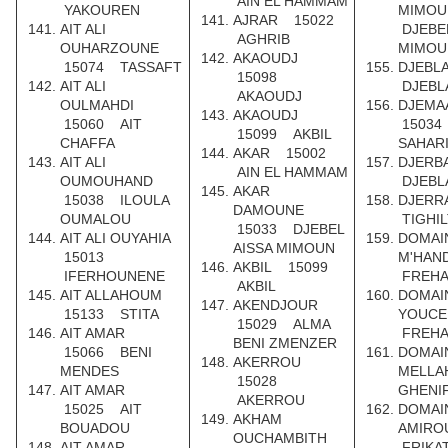
AIN EL HAMMAM
YAKOUREN
MIMO
AJRAR 15022
AIT ALI
DJEBEL
AGHRIB
OUHARZOUNE
MIMOU
AKAOUDJ
15074 TASSAFT
DJEBL
15098
AIT ALI
DJEBL
AKAOUDJ
OULMAHDI
DJEMA
AKAOUDJ
15060 AIT
15034
15099 AKBIL
CHAFFA
SAHAR
AKAR 15002
AIT ALI
DJERB
AIN EL HAMMAM
OUMOUHAND
DJEBL
AKAR
15038 ILOULA
DJERR
DAMOUNE
OUMALOU
TIGHI
15033 DJEBEL
AIT ALI OUYAHIA
DOMAIN
AISSA MIMOUN
15013
M'HAN
AKBIL 15099
IFERHOUNENE
FREH
AKBIL
AIT ALLAHOUM
DOMAIN
AKENDJOUR
15133 STITA
YOUC
15029 ALMA
AIT AMAR
FREH
BENI ZMENZER
15066 BENI
DOMAIN
AKERROU
MENDES
MELLA
15028
AIT AMAR
GHENI
AKERROU
15025 AIT
DOMAI
AKHAM
BOUADOU
AMIRO
OUCHAMBITH
AIT AMAR
FRIKA