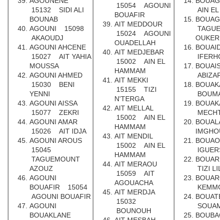
AGOUNENE
BOUA
15054 AGOUNI
15132 SIDI ALI
AIN E
BOUAFIR
BOUNAB
BOUA
AIT MEDDOUR
AGOUNI 15098
TAGU
15024 AGOUNI
AKAOUDJ
OUKER
OUADELLAH
AGOUNI AHCENE
BOUAI
AIT MEDJEBAR
15027 AIT YAHIA
IFERH
15002 AIN EL
MOUSSA
BOUAI
HAMMAM
AGOUNI AHMED
ABIZA
AIT MEKKI
15030 BENI
BOUAK
15155 TIZI
YENNI
BOUMA
N'TERGA
AGOUNI AISSA
BOUAK
AIT MELLAL
15077 ZEKRI
MECH
15002 AIN EL
AGOUNI AMAR
BOUAL
HAMMAM
15026 AIT IDJA
IMGHO
AIT MENDIL
AGOUNI AROUS
BOUA
15002 AIN EL
15045
IGUER
HAMMAM
TAGUEMOUNT
BOUAR
AIT MERAOU
AZOUZ
TIZI L
15059 AIT
AGOUNI
BOUA
AGOUACHA
BOUAFIR 15054
KEMM
AIT MERDJA
AGOUNI BOUAFIR
BOUAT
15032
AGOUNI
SOUA
BOUNOUH
BOUAKLANE
BOUBA