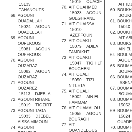
15015 OUACIF
15139
AIT ID
AIT OUAHMED
TAHANOUTS
BOUKH
15023 AGOUNI
AGOUNI
BOUKH
GUEGHRANE
OUADALLAH
BOUK
AIT OUAISSA
15024 AGOUNI
15040
15010
OUADELLAH
BOUKH
AZEFFOUN
AGOUNI
AIT A
AIT OUAKLI
OUFEKOUS
BOUKS
15079 ADILA
15081 AGOUNI
AIN E
TAMDIKHT
OUFEKOUS
BOULM
AIT OUAKLI
AGOUNI
AGOUN
15047 TIGHILT
OUZARAZ
BOUM
BOUGHENI
15082 AGOUNI
BOUMA
AIT OUALI
OUZARAZ
BOUMA
15050 TIZI
AGOUNI
ISSEN
N'TLETA
OUZAREZ
BOUMA
AIT OUALI
15113 DJEBLA
BOUMA
15002 AIN EL
AGOUNI RIHANE
BOUM
HAMMAM
15019 TIGZIRT
15052
AIT OUAMALOU
AGOUNI TAGA
BOUM
15055 AGOUNI
15033 DJEBEL
15024
BOURAGH
AISSA MIMOUN
OUADE
AIT
AGOUNI
BOUM
OUANDELOUS