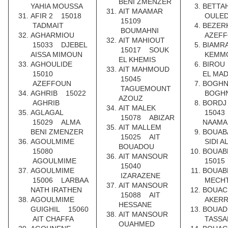
BENI ZMENZER
YAHIA MOUSSA
BETTA
AIT MAAMAR
AFIR 2 15018
OULED
15109
TADMAIT
BEZER
BOUMAHNI
AGHARMIOU
AZEFF
AIT MAHIOUT
15033 DJEBEL
BIAMR
15017 SOUK
AISSA MIMOUN
KEMM
EL KHEMIS
AGHOULIDE
BIROU
AIT MAHMOUD
15010
EL MA
15045
AZEFFOUN
BOGHN
TAGUEMOUNT
AGHRIB 15022
BOGHN
AZOUZ
AGHRIB
BORDJ
AIT MALEK
AGLAGAL
15043
15078 ABIZAR
15029 ALMA
NAAMA
AIT MALLEM
BENI ZMENZER
BOUAB
15025 AIT
AGOULMIME
SIDI A
BOUADOU
15080
BOUA
AIT MANSOUR
AGOULMIME
15015
15040
AGOULMIME
BOUA
IZARAZENE
15006 LARBAA
MECH
AIT MANSOUR
NATH IRATHEN
BOUAC
15088 AIT
AGOULMIME
AKER
HESSANE
GUIGHIL 15060
BOUA
AIT MANSOUR
AIT CHAFFA
TASSA
OUAHMED