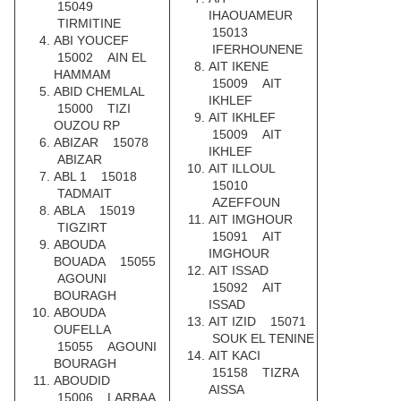
15049
IHAOUAMEUR
TIRMITINE
15013
ABI YOUCEF
IFERHOUNENE
15002 AIN EL
AIT IKENE
HAMMAM
15009 AIT
ABID CHEMLAL
IKHLEF
15000 TIZI
AIT IKHLEF
OUZOU RP
15009 AIT
ABIZAR 15078
IKHLEF
ABIZAR
AIT ILLOUL
ABL 1 15018
15010
TADMAIT
AZEFFOUN
ABLA 15019
AIT IMGHOUR
TIGZIRT
15091 AIT
ABOUDA
IMGHOUR
BOUADA 15055
AIT ISSAD
AGOUNI
15092 AIT
BOURAGH
ISSAD
ABOUDA
AIT IZID 15071
OUFELLA
SOUK EL TENINE
15055 AGOUNI
AIT KACI
BOURAGH
15158 TIZRA
ABOUDID
AISSA
15006 LARBAA