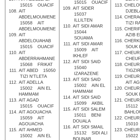
15015 OUACIF
15015 OUACIF
CHELO
AIT SIDER
AIT
DJEBL
15037
ABDELMOUMENE
CHERA
ILLILTEN
15058 AIT
TIZI 
AIT SIDI AMAR
ABDELMOUMENE
CHERI
15044
AIT
AZIB E
SOUAMA
ABDELOUAHAB
CHERK
AIT SIDI AMAR
15015 OUACIF
SOUK 
15009 AIT
AIT
CHEUR
IKHLEF
ABDERRAHMANE
CHEUR
AIT SIDI SAID
15068 FRIKAT
CHEUR
15040
AIT ABED 15050
TIGZI
IZARAZENE
TIZI N'TLETA
CHEUR
AIT SIDI SAID
AIT ADELLA
AIT A
15002 AIN EL
15002 AIN EL
CHEUR
HAMMAM
HAMMAM
SOUK 
AIT SIDI SAID
AIT AGAD
CHEUR
15099 AKBIL
15015 OUACIF
15112
AIT SIDI SALEM
AIT AGOUACHA
BAHLO
15011 BENI
15059 AIT
CHEUR
DOUALA
AGOUACHA
15010
AIT SIDI SMAIL
AIT AHMED
CHEUR
15132 SIDI ALI
15002 AIN EL
15022
BOUNAB