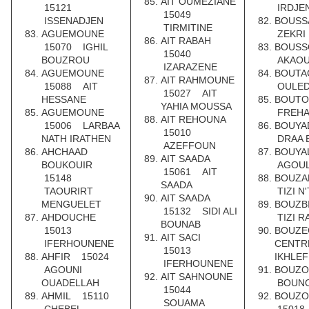
AIT OUMEZIANE
15121
IRDJE
15049
ISSENADJEN
BOUSS
TIRMITINE
AGUEMOUNE
ZEKRI
AIT RABAH
15070 IGHIL
BOUS
15040
BOUZROU
AKAOU
IZARAZENE
AGUEMOUNE
BOUTA
AIT RAHMOUNE
15088 AIT
OULED
15027 AIT
HESSANE
BOUT
YAHIA MOUSSA
AGUEMOUNE
FREH
AIT REHOUNA
15006 LARBAA
BOUYA
15010
NATH IRATHEN
DRAA 
AZEFFOUN
AHCHAAD
BOUYA
AIT SAADA
BOUKOUIR
AGOUL
15061 AIT
15148
BOUZA
SAADA
TAOURIRT
TIZI N
AIT SAADA
MENGUELET
BOUZB
15132 SIDI ALI
AHDOUCHE
TIZI 
BOUNAB
15013
BOUZE
AIT SACI
IFERHOUNENE
CENTR
15013
AHFIR 15024
IKHLEF
IFERHOUNENE
AGOUNI
BOUZ
AIT SAHNOUNE
OUADELLAH
BOUN
15044
AHMIL 15110
BOUZ
SOUAMA