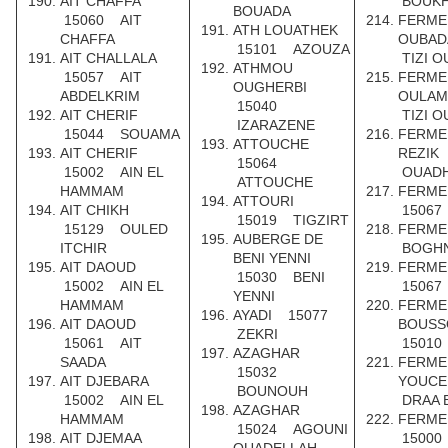
AIT CHAFFA
BOUKH
BOUADA
15060 AIT
FERME 
ATH LOUATHEK
CHAFFA
OUBA
15101 AZOUZA
AIT CHALLALA
TIZI O
ATHMOU
15057 AIT
FERME 
OUGHERBI
ABDELKRIM
OULA
15040
AIT CHERIF
TIZI O
IZARAZENE
15044 SOUAMA
FERME
ATTOUCHE
AIT CHERIF
REZIK
15064
15002 AIN EL
OUADH
ATTOUCHE
HAMMAM
FERME
ATTOURI
AIT CHIKH
15067
15019 TIGZIRT
15129 OULED
FERME
AUBERGE DE
ITCHIR
BOGHN
BENI YENNI
AIT DAOUD
FERME
15030 BENI
15002 AIN EL
15067
YENNI
HAMMAM
FERME
AYADI 15077
AIT DAOUD
BOUS
ZEKRI
15061 AIT
15010
AZAGHAR
SAADA
FERME 
15032
AIT DJEBARA
YOUC
BOUNOUH
15002 AIN EL
DRAA 
AZAGHAR
HAMMAM
FERME
15024 AGOUNI
AIT DJEMAA
15000