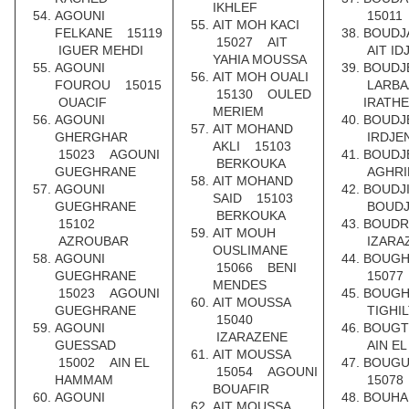
IKHLEF
AGOUNI
15011
AIT MOH KACI
FELKANE 15119
BOUDJ
15027 AIT
IGUER MEHDI
AIT ID
YAHIA MOUSSA
AGOUNI
BOUDJ
AIT MOH OUALI
FOUROU 15015
LARBA
15130 OULED
OUACIF
IRATH
MERIEM
AGOUNI
BOUDJ
AIT MOHAND
GHERGHAR
IRDJE
AKLI 15103
15023 AGOUNI
BOUDJ
BERKOUKA
GUEGHRANE
AGHRI
AIT MOHAND
AGOUNI
BOUDJ
SAID 15103
GUEGHRANE
BOUDJ
BERKOUKA
15102
BOUD
AIT MOUH
AZROUBAR
IZARA
OUSLIMANE
AGOUNI
BOUG
15066 BENI
GUEGHRANE
15077
MENDES
15023 AGOUNI
BOUG
AIT MOUSSA
GUEGHRANE
TIGHI
15040
AGOUNI
BOUG
IZARAZENE
GUESSAD
AIN E
AIT MOUSSA
15002 AIN EL
BOUG
15054 AGOUNI
HAMMAM
15078
BOUAFIR
AGOUNI
BOUHA
AIT MOUSSA