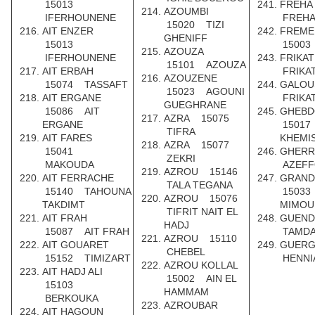
15013
FREH
AZOUMBI
IFERHOUNENE
FREH
15020 TIZI
AIT ENZER
FREME
GHENIFF
15013
15003
AZOUZA
IFERHOUNENE
FRIKA
15101 AZOUZA
AIT ERBAH
FRIKA
AZOUZENE
15074 TASSAFT
GALO
15023 AGOUNI
AIT ERGANE
FRIKA
GUEGHRANE
15086 AIT
GHEB
AZRA 15075
ERGANE
15017
TIFRA
AIT FARES
KHEMI
AZRA 15077
15041
GHER
ZEKRI
MAKOUDA
AZEFF
AZROU 15146
AIT FERRACHE
GRAND
TALA TEGANA
15140 TAHOUNA
15033
AZROU 15076
TAKDIMT
MIMOU
TIFRIT NAIT EL
AIT FRAH
GUEN
HADJ
15087 AIT FRAH
TAMD
AZROU 15110
AIT GOUARET
GUER
CHEBEL
15152 TIMIZART
HENNI
AZROU KOLLAL
AIT HADJ ALI
15002 AIN EL
15103
HAMMAM
BERKOUKA
AZROUBAR
AIT HAGOUN