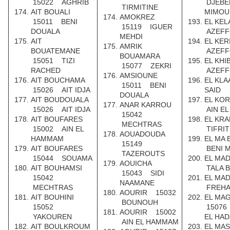
15022 AGHRIB
DJEBEL
TIRMITINE
AIT BOUALI
MIMOU
AMOKREZ
15011 BENI
EL KE
15119 IGUER
DOUALA
AZEFF
MEHDI
AIT
EL KE
AMRIK
BOUATEMANE
AZEFF
BOUAMARA
15051 TIZI
EL KH
15077 ZEKRI
RACHED
AZEFF
AMSIOUNE
AIT BOUCHAMA
EL KL
15011 BENI
15026 AIT IDJA
SAID
DOUALA
AIT BOUDOUALA
EL KO
ANAR KARROU
15026 AIT IDJA
AIN E
15042
AIT BOUFARES
EL KR
MECHTRAS
15002 AIN EL
TIFRIT
AOUADOUDA
HAMMAM
EL MA
15149
AIT BOUFARES
BENI 
TAZEROUTS
15044 SOUAMA
EL MA
AOUICHA
AIT BOUHAMSI
TALA 
15043 SIDI
15042
EL MA
NAAMANE
MECHTRAS
FREH
AOURIR 15032
AIT BOUHINI
EL M
BOUNOUH
15052
15076 
AOURIR 15002
YAKOUREN
EL HAD
AIN EL HAMMAM
AIT BOULKROUM
EL MA