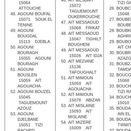
AIT MESBAH
15064
TIZI G
15072
ATTOUCHE
BOUBC
TAGUEMOUNT
AGOUNI BOUFAL
15048
OUKERROUCHE
15071 SOUK EL
BOUBE
AIT MESSAOUD
TENINE
BOUBE
15068 FRIKAT
AGOUNI
BOUB
AIT MESSAOUD
BOUGDAL
AGHRI
15047 TIGHILT
15113 DJEBLA
BOUBO
BOUGHENI
AGOUNI
AIT C
AIT MESSAOUD
BOURAGH
BOUB
15026 AIT IDJA
15055 AGOUNI
AZAZG
AIT MEZIANE
BOURAGH
BOUBZ
15136
AGOUNI
TAMD
TAFOUGHALT
BOUSLEN
BOUC
AIT MIMOUN
15059 AIT
15068
15059 AIT
AGOUACHA
BOUCH
AGOUACHA
AGOUNI BOUZEL
TIZI 
AIT MIMOUN
15045
BOUC
15078 ABIZAR
TAGUEMOUNT
15010
AIT MISLAINE
AZOUZ
BOUDA
15093 AIT
AGOUNI
AIN E
MISLAINE
DJELBANE
BOUD
AIT MIZERE
15051 TIZI
TIRMIT
15009 AIT
RACHED
BOUD