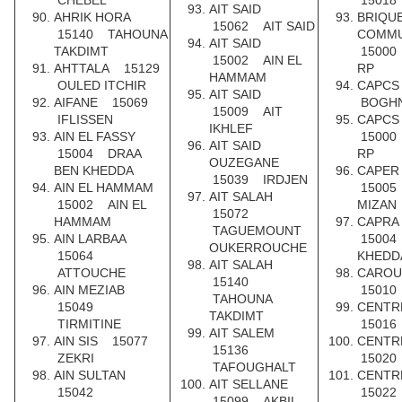
CHEBEL
15018
AIT SAID
AHRIK HORA
BRIQU
15062 AIT SAID
15140 TAHOUNA
COMM
AIT SAID
TAKDIMT
15000
15002 AIN EL
AHTTALA 15129
RP
HAMMAM
OULED ITCHIR
CAPC
AIT SAID
AIFANE 15069
BOGHN
15009 AIT
IFLISSEN
CAPCS
IKHLEF
AIN EL FASSY
15000
AIT SAID
15004 DRAA
RP
OUZEGANE
BEN KHEDDA
CAPER
15039 IRDJEN
AIN EL HAMMAM
15005
AIT SALAH
15002 AIN EL
MIZAN
15072
HAMMAM
CAPRA
TAGUEMOUNT
AIN LARBAA
15004
OUKERROUCHE
15064
KHEDD
AIT SALAH
ATTOUCHE
CAROU
15140
AIN MEZIAB
15010
TAHOUNA
15049
CENTR
TAKDIMT
TIRMITINE
15016
AIT SALEM
AIN SIS 15077
CENTR
15136
ZEKRI
15020
TAFOUGHALT
AIN SULTAN
CENTR
AIT SELLANE
15042
15022
15099 AKBIL