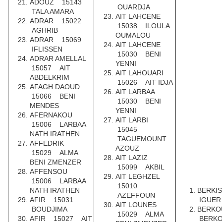
ADOUZ 15143
OUARDJA
TALA AMARA
AIT LAHCENE
ADRAR 15022
15038 ILOULA
AGHRIB
OUMALOU
ADRAR 15069
AIT LAHCENE
IFLISSEN
15030 BENI
ADRAR AMELLAL
YENNI
15057 AIT
AIT LAHOUARI
ABDELKRIM
15026 AIT IDJA
AFAGH DAOUD
AIT LARBAA
15066 BENI
15030 BENI
MENDES
YENNI
AFERNAKOU
AIT LARBI
15006 LARBAA
15045
NATH IRATHEN
TAGUEMOUNT
AFFEDRIK
AZOUZ
15029 ALMA
AIT LAZIZ
BENI ZMENZER
15099 AKBIL
AFFENSOU
AIT LEGHZEL
15006 LARBAA
15010
NATH IRATHEN
BERKI
AZEFFOUN
AFIR 15031
IGUER
AIT LOUNES
BOUDJIMA
BERKO
15029 ALMA
AFIR 15027 AIT
BERKO