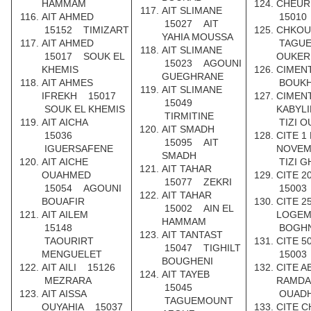
HAMMAM
CHEUR
AIT SLIMANE
AIT AHMED
15010
15027 AIT
15152 TIMIZART
CHKO
YAHIA MOUSSA
AIT AHMED
TAGU
AIT SLIMANE
15017 SOUK EL
OUKER
15023 AGOUNI
KHEMIS
CIMEN
GUEGHRANE
AIT AHMES
BOUKH
AIT SLIMANE
IFREKH 15017
CIMEN
15049
SOUK EL KHEMIS
KABYL
TIRMITINE
AIT AICHA
TIZI O
AIT SMADH
15036
CITE 1
15095 AIT
IGUERSAFENE
NOVE
SMADH
AIT AICHE
TIZI G
AIT TAHAR
OUAHMED
CITE 
15077 ZEKRI
15054 AGOUNI
15003
AIT TAHAR
BOUAFIR
CITE 2
15002 AIN EL
AIT AILEM
LOGE
HAMMAM
15148
BOGHN
AIT TANTAST
TAOURIRT
CITE 5
15047 TIGHILT
MENGUELET
15003
BOUGHENI
AIT AILI 15126
CITE A
AIT TAYEB
MEZRARA
RAMD
15045
AIT AISSA
OUADH
TAGUEMOUNT
OUYAHIA 15037
CITE 