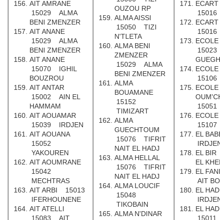
AIT AMRANE
ECART 
OUZOU RP
15029 ALMA
15016
ALMA AISSI
BENI ZMENZER
ECART
15050 TIZI
AIT ANANE
15016
N'TLETA
15029 ALMA
ECOLE
ALMA BENI
BENI ZMENZER
15023
ZMENZER
AIT ANANE
GUEGH
15029 ALMA
15070 IGHIL
ECOLE
BENI ZMENZER
BOUZROU
15106
ALMA
AIT ANTAR
ECOLE 
BOUAMANE
15002 AIN EL
OUM'C
15152
HAMMAM
15051
TIMIZART
AIT AOUAMAR
ECOLE
ALMA
15039 IRDJEN
15107
GUECHTOUM
AIT AOUANA
EL BA
15076 TIFRIT
15052
IRDJE
NAIT EL HADJ
YAKOUREN
EL BI
ALMA HELLAL
AIT AOUMRANE
EL KHE
15076 TIFRIT
15042
EL FA
NAIT EL HADJ
MECHTRAS
AIT B
ALMA LOUCIF
AIT ARBI 15013
EL HA
15048
IFERHOUNENE
IRDJE
TIKOBAIN
AIT ATELLI
EL HA
ALMA N'DINAR
15083 AIT
15011