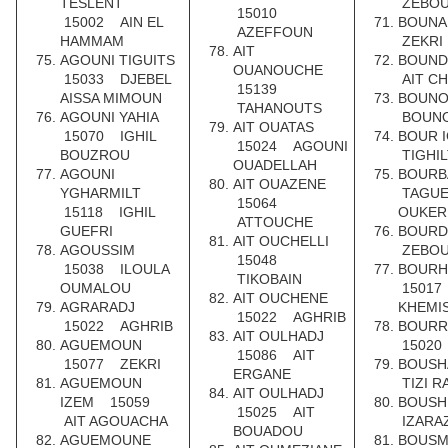
TESLENT
ZEBOU
15010
15002 AIN EL
BOUN
AZEFFOUN
HAMMAM
ZEKRI
AIT
AGOUNI TIGUITS
BOUND
OUANOUCHE
15033 DJEBEL
AIT C
15139
AISSA MIMOUN
BOUN
TAHANOUTS
AGOUNI YAHIA
BOUN
AIT OUATAS
15070 IGHIL
BOUR 
15024 AGOUNI
BOUZROU
TIGHI
OUADELLAH
AGOUNI
BOURB
AIT OUAZENE
YGHARMILT
TAGU
15064
15118 IGHIL
OUKER
ATTOUCHE
GUEFRI
BOURD
AIT OUCHELLI
AGOUSSIM
ZEBOU
15048
15038 ILOULA
BOUR
TIKOBAIN
OUMALOU
15017
AIT OUCHENE
AGRARADJ
KHEMI
15022 AGHRIB
15022 AGHRIB
BOURR
AIT OULHADJ
AGUEMOUN
15020
15086 AIT
15077 ZEKRI
BOUSH
ERGANE
AGUEMOUN
TIZI 
AIT OULHADJ
IZEM 15059
BOUSH
15025 AIT
AIT AGOUACHA
IZARA
BOUADOU
AGUEMOUNE
BOUS