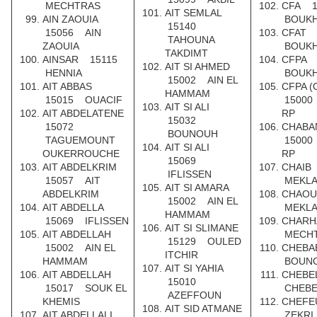
MECHTRAS
CFA 
AIT SEMLAL
AIN ZAOUIA
BOUKH
15140
15056 AIN
CFAT 
TAHOUNA
ZAOUIA
BOUKH
TAKDIMT
AINSAR 15115
CFPA 
AIT SI AHMED
HENNIA
BOUKH
15002 AIN EL
AIT ABBAS
CFPA (
HAMMAM
15015 OUACIF
15000
AIT SI ALI
AIT ABDELATENE
RP
15032
15072
CHABA
BOUNOUH
TAGUEMOUNT
15000
AIT SI ALI
OUKERROUCHE
RP
15069
AIT ABDELKRIM
CHAIB
IFLISSEN
15057 AIT
MEKL
AIT SI AMARA
ABDELKRIM
CHAO
15002 AIN EL
AIT ABDELLA
MEKL
HAMMAM
15069 IFLISSEN
CHAR
AIT SI SLIMANE
AIT ABDELLAH
MECH
15129 OULED
15002 AIN EL
CHEBA
ITCHIR
HAMMAM
BOUN
AIT SI YAHIA
AIT ABDELLAH
CHEBE
15010
15017 SOUK EL
CHEBE
AZEFFOUN
KHEMIS
CHEF
AIT SID ATMANE
AIT ABDELLALI
ZEKRI