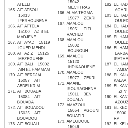
15042
ATELLI
EL HA
MECHTRAS
AIT ATSOU
AGHRI
ALMA TEGMA
15013
EL HA
15077 ZEKRI
IFERHOUNENE
OULED
AMALOU
AIT ATTELA
EL HA
15051 TIZI
15100 AZIB EL
OULED
RACHED
MADJENE
EL HA
AMALOU
AIT AYAD 15119
OULED
15032
IGUER MEHDI
EL HA
BOUNOUH
AIT AZIZ 15125
LARBA
AMALOU
MEZEGUENE
IRATH
15120
AIT BALI 15002
EL HA
IHDIKAOUENE
AIN EL HAMMAM
TAMD
AMALOU
AIT BERDJAL
EL KA
15077 ZEKRI
15057 AIT
KALAA
AMANE
ABDELKRIM
EL KA
IROURAGHENE
AIT BOUADA
TIZI N
15011 BENI
15084 AIT
EL KA
DOUALA
BOUADA
AZOU
AMAZOUL
AIT BOUADOU
EL KEC
15054 AGOUNI
15025 AIT
15000
BOUAFIR
BOUADOU
RP
AMEGDOUL
AIT BOUALI
EL KE
15049