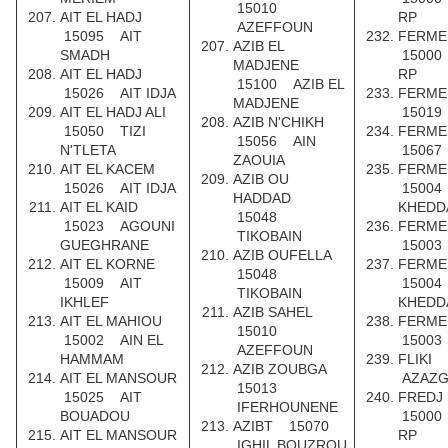
15010
AIT EL HADJ
RP
AZEFFOUN
15095 AIT
FERME
AZIB EL
SMADH
15000
MADJENE
AIT EL HADJ
RP
15100 AZIB EL
15026 AIT IDJA
FERME
MADJENE
AIT EL HADJ ALI
15019
AZIB N'CHIKH
15050 TIZI
FERME
15056 AIN
N'TLETA
15067
ZAOUIA
AIT EL KACEM
FERME
AZIB OU
15026 AIT IDJA
15004
HADDAD
AIT EL KAID
KHEDD
15048
15023 AGOUNI
FERME
TIKOBAIN
GUEGHRANE
15003
AZIB OUFELLA
AIT EL KORNE
FERME
15048
15009 AIT
15004
TIKOBAIN
IKHLEF
KHEDD
AZIB SAHEL
AIT EL MAHIOU
FERME
15010
15002 AIN EL
15003
AZEFFOUN
HAMMAM
FLIKI
AZIB ZOUBGA
AIT EL MANSOUR
AZAZG
15013
15025 AIT
FREDJ
IFERHOUNENE
BOUADOU
15000
AZIBT 15070
AIT EL MANSOUR
RP
IGHIL BOUZROU