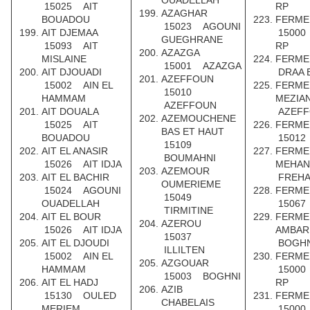
OUADELLAH
15025 AIT
RP
AZAGHAR
BOUADOU
FERME
15023 AGOUNI
AIT DJEMAA
15000
GUEGHRANE
15093 AIT
RP
AZAZGA
MISLAINE
FERME
15001 AZAZGA
AIT DJOUADI
DRAA 
AZEFFOUN
15002 AIN EL
FERME
15010
HAMMAM
MEZIA
AZEFFOUN
AIT DOUALA
AZEFF
AZEMOUCHENE
15025 AIT
FERME
BAS ET HAUT
BOUADOU
15012
15109
AIT EL ANASIR
FERME
BOUMAHNI
15026 AIT IDJA
MEHA
AZEMOUR
AIT EL BACHIR
FREH
OUMERIEME
15024 AGOUNI
FERME
15049
OUADELLAH
15067
TIRMITINE
AIT EL BOUR
FERME
AZEROU
15026 AIT IDJA
AMBA
15037
AIT EL DJOUDI
BOGHN
ILLILTEN
15002 AIN EL
FERME
AZGOUAR
HAMMAM
15000
15003 BOGHNI
AIT EL HADJ
RP
AZIB
15130 OULED
FERME
CHABELAIS
MERIEM
15000