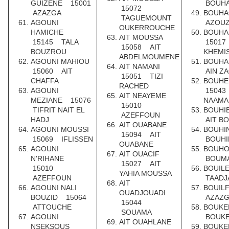
GUIZENE 15001
BOUHA
15072
AZAZGA
BOUH
TAGUEMOUNT
AGOUNI
AZOU
OUKERROUCHE
HAMICHE
BOUH
AIT MOUSSA
15145 TALA
15017
15058 AIT
BOUZROU
KHEMI
ABDELMOUMENE
AGOUNI MAHIOU
BOUH
AIT NAMANI
15060 AIT
AIN ZA
15051 TIZI
CHAFFA
BOUH
RACHED
AGOUNI
15043
AIT NEAYEME
MEZIANE 15076
NAAMA
15010
TIFRIT NAIT EL
BOUHI
AZEFFOUN
HADJ
AIT B
AIT OUABANE
AGOUNI MOUSSI
BOUHI
15094 AIT
15069 IFLISSEN
BOUHI
OUABANE
AGOUNI
BOUH
AIT OUACIF
N'RIHANE
BOUMA
15027 AIT
15010
BOUIL
YAHIA MOUSSA
AZEFFOUN
TAADJ
AIT
AGOUNI NALI
BOUIL
OUADJOUADI
BOUZID 15064
AZAZG
15044
ATTOUCHE
BOUKE
SOUAMA
AGOUNI
BOUKE
AIT OUAHLANE
NSEKSOUS
BOUKE