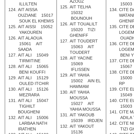
AZOUZ
ILLILTEN
15003
AIT TELHA
AIT AISSA
CITE D
15032
OUZIANE 15017
WATAN
BOUNOUH
SOUK EL KHEMIS
GHENI
AIT TOUALILT
AIT AISSI 15052
CITE D
15020 TIZI
YAKOUREN
LOGE
GHENIFF
AIT ALAOUA
OUADH
AIT TOUDERT
15061 AIT
CITE D
15063 AIT
SAADA
LOGE
TOUDERT
AIT ALI 15049
BENI Y
AIT YACINE
TIRMITINE
CITE 
15069
AIT ALI 15065
15067
IFLISSEN
BENI KOUFFI
CITE 
AIT YAHIA
AIT ALI 15129
15000
15002 AIN EL
OULED ITCHIR
RP
HAMMAM
AIT ALI 15126
CITE 
AIT YAHIA
MEZRARA
15049
MOUSSA
AIT ALI 15047
CITE 
15027 AIT
TIGHILT
15003
YAHIA MOUSSA
BOUGHENI
CITE 
AIT YAKOUB
AIT ALI 15006
ADILA
15039 IRDJEN
LARBAA NATH
CITE 
AIT YAKOUT
IRATHEN
TIZI G
15136