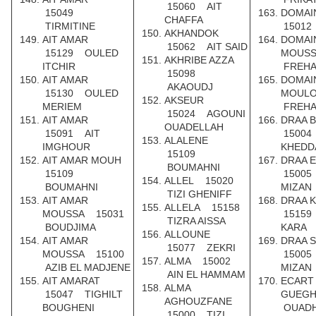
15060 AIT
15049
DOMAI
CHAFFA
TIRMITINE
15012
AKHANDOK
AIT AMAR
DOMAI
15062 AIT SAID
15129 OULED
MOUS
AKHRIBE AZZA
ITCHIR
FREH
15098
AIT AMAR
DOMAIN
AKAOUDJ
15130 OULED
MOUL
AKSEUR
MERIEM
FREH
15024 AGOUNI
AIT AMAR
DRAA 
OUADELLAH
15091 AIT
15004
ALALENE
IMGHOUR
KHEDD
15109
AIT AMAR MOUH
DRAA 
BOUMAHNI
15109
15005
ALLEL 15020
BOUMAHNI
MIZAN
TIZI GHENIFF
AIT AMAR
DRAA 
ALLELA 15158
MOUSSA 15031
15159
TIZRA AISSA
BOUDJIMA
KARA
ALLOUNE
AIT AMAR
DRAA 
15077 ZEKRI
MOUSSA 15100
15005
ALMA 15002
AZIB EL MADJENE
MIZAN
AIN EL HAMMAM
AIT AMARAT
ECART
ALMA
15047 TIGHILT
GUEG
AGHOUZFANE
BOUGHENI
OUADH
15000 TIZI