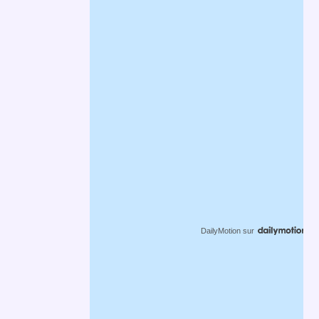
DailyMotion
sur