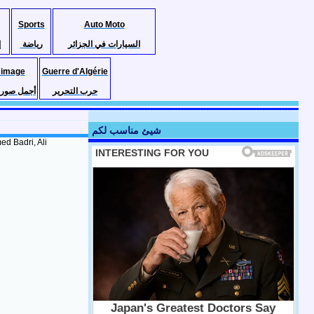
Sports
Auto Moto
السيارات في الجزائر
رياضة
إ
 image
Guerre d'Algérie
حرب التحرير
أجمل صور ا
شيئ مناسب لكم
d Badri, Ali