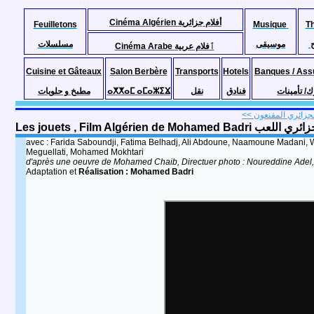
Cinéma Algérien أفلام جزائرية
Feuilletons
Musique
T
موسيقى
مسلسلات
Cinéma Arabe ٱفلام عربية
Cuisine et Gâteaux
Salon Berbère
Transports
Hotels
Banques / Ass
مطبخ و حلويات
ⴰⵅⵅⴰⵎ ⴰⵎⴰⵣⵉⴴ
نقل
فنادق
ك/ تأمينات
Les jouets , Film Algérien de Mohamed 
avec : Farida Saboundji, Fatima Belhadj, Ali Abdoune, Naamoune Madani,
Meguellati, Mohamed Mokhtari
d'après une oeuvre de Mohamed Chaib, Directuer photo : Noureddine Adel
Adaptation et
Réalisation : Mohamed Badri