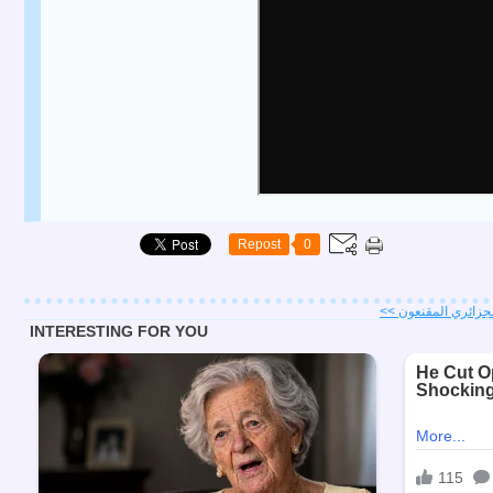
Repost
0