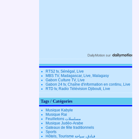
DailyMotion
sur
RTS2 tv, Sénégal, Live
MBS TV, Madagascar, Live, Malagasy
Gabon Culture TV, Live
Gabon 24 tv, Chaîne d'information en continu, Live
RTD tv, Radio Télévision Djibouti, Live
Tags / Catégories
Musique Kabyle
Musique Rai
Feuilletons مسلسلات
Musique Judéo-Arabe
Gateaux de fête traditionnels
Sports
Hôtels, Tourisme فنادق، سياحة