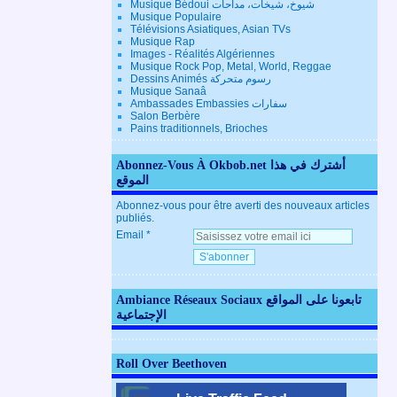
Musique Bédoui شيوخ، شيخات، مداحات
Musique Populaire
Télévisions Asiatiques, Asian TVs
Musique Rap
Images - Réalités Algériennes
Musique Rock Pop, Metal, World, Reggae
Dessins Animés رسوم متحركة
Musique Sanaâ
Ambassades Embassies سفارات
Salon Berbère
Pains traditionnels, Brioches
Abonnez-Vous À Okbob.net أشترك في هذا
الموقع
Abonnez-vous pour être averti des nouveaux articles
publiés.
Email
Ambiance Réseaux Sociaux تابعونا على المواقع
الإجتماعية
Roll Over Beethoven