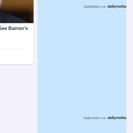
DailyMotion
sur
Dailymotion
sur