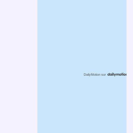
DailyMotion
sur