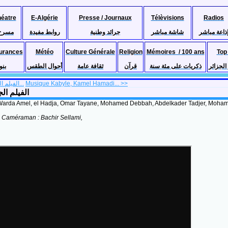
héatre
E-Algérie
Presse / Journaux
Télèvisions
Radios
ذاعة مباشر
شاشة مباشر
جرائد وطنية
روابط مفيدة
مسرح
urances
Météo
Culture Générale
Religion
Mémoires / 100 ans
Top
لجزائر
ذكريات على مئة سنة
قرآن
ثقافة عامة
أحوال الطقس
بنو
<< الفيلم الجزائري المقنعون...
Musique Kabyle, Kamel Hamadi... >>
Badri الفيلم الجزائري اللعب
 Warda Amel, el Hadja, Omar Tayane, Mohamed Debbah, Abdelkader Tadjer, Mohame
, Caméraman : Bachir Sellami,