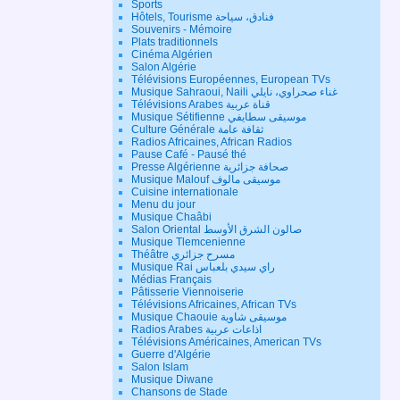
Sports
Hôtels, Tourisme فنادق، سياحة
Souvenirs - Mémoire
Plats traditionnels
Cinéma Algérien
Salon Algérie
Télévisions Européennes, European TVs
Musique Sahraoui, Naili غناء صحراوي، نايلي
Télévisions Arabes قناة عربية
Musique Sétifienne موسيقى سطايفي
Culture Générale ثقافة عامة
Radios Africaines, African Radios
Pause Café - Pausé thé
Presse Algérienne صحافة جزائرية
Musique Malouf موسيقى مالوف
Cuisine internationale
Menu du jour
Musique Chaâbi
Salon Oriental صالون الشرق الأوسط
Musique Tlemcenienne
Théâtre مسرح جزائري
Musique Rai راي سيدي بلعباس
Médias Français
Pâtisserie Viennoiserie
Télévisions Africaines, African TVs
Musique Chaouie موسيقى شاوية
Radios Arabes اذاعات عربية
Télévisions Américaines, American TVs
Guerre d'Algérie
Salon Islam
Musique Diwane
Chansons de Stade