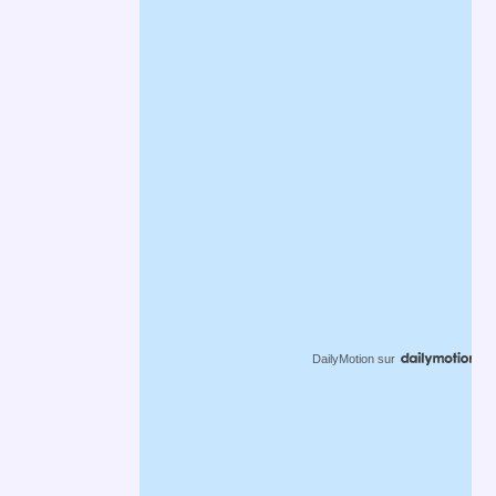
DailyMotion
sur