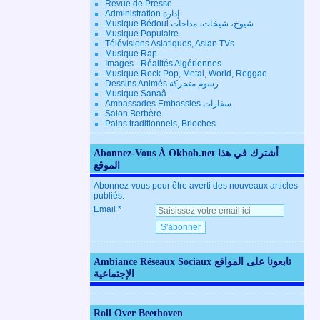
Revue de Presse
Administration إدارة
Musique Bédoui شيوخ، شيخات، مداحات
Musique Populaire
Télévisions Asiatiques, Asian TVs
Musique Rap
Images - Réalités Algériennes
Musique Rock Pop, Metal, World, Reggae
Dessins Animés رسوم متحركة
Musique Sanaâ
Ambassades Embassies سفارات
Salon Berbère
Pains traditionnels, Brioches
Abonnez-Vous À Okbob.net أشترك في هذا
الموقع
Abonnez-vous pour être averti des nouveaux articles
publiés.
Email
Ambiance Réseaux Sociaux تابعونا على المواقع
الإجتماعية
Roll Over Beethoven