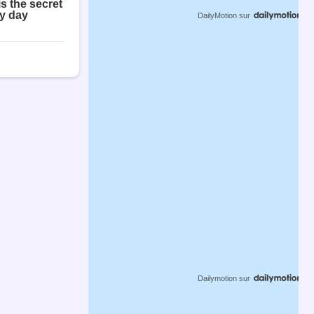
DailyMotion
sur
Dailymotion
sur