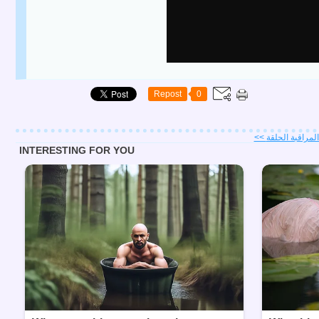
Repost
0