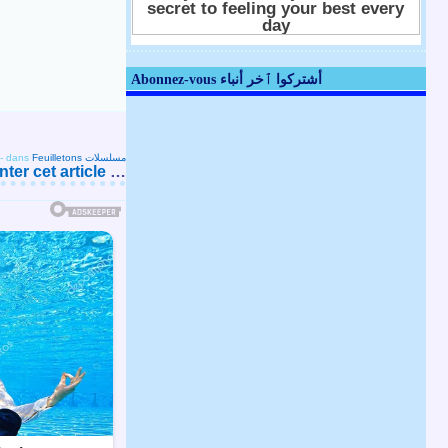
Abonnez-vous أشتركوا ٱخر أنباء
-
dans
Feuilletons مسلسلات
er cet article
…