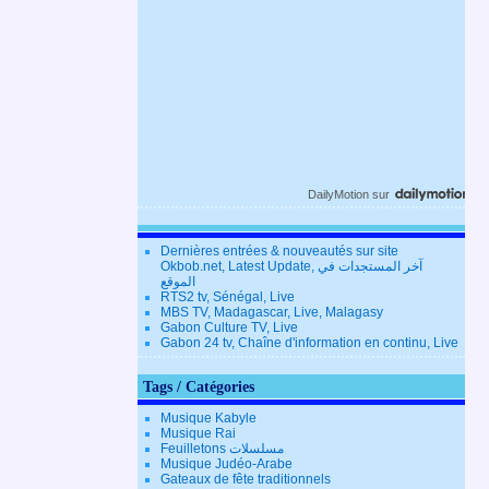
DailyMotion
sur
Dernières entrées & nouveautés sur site
Okbob.net, Latest Update, آخر المستجدات في
الموقع
RTS2 tv, Sénégal, Live
MBS TV, Madagascar, Live, Malagasy
Gabon Culture TV, Live
Gabon 24 tv, Chaîne d'information en continu, Live
Tags / Catégories
Musique Kabyle
Musique Rai
Feuilletons مسلسلات
Musique Judéo-Arabe
Gateaux de fête traditionnels