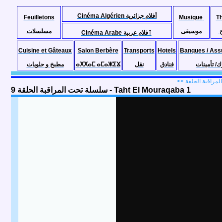
Cinéma Algérien أفلام جزائرية
Feuilletons
Musique
T
موسيقى
مسلسلات
Cinéma Arabe ٱفلام عربية
Cuisine et Gâteaux
Salon Berbère
Transports
Hotels
Banques / Ass
مطبخ و حلويات
ⴰⵅⵅⴰⵎ ⴰⵎⴰⵣⵉⴴ
نقل
فنادق
ك/ تأمينات
سلسلة تحت المراقبة الحلقة 9 - Taht El Mouraqaba 1