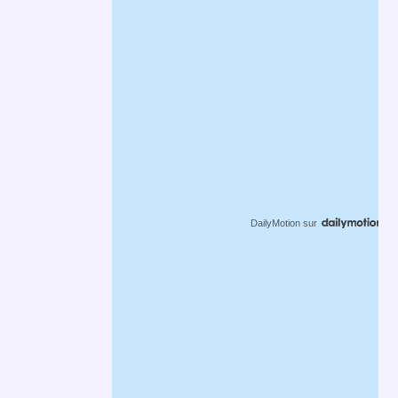
DailyMotion
sur