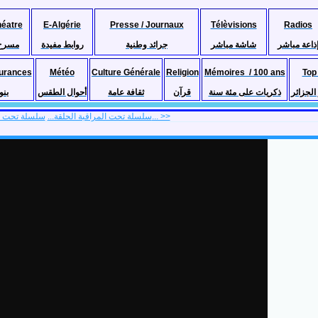
héatre
E-Algérie
Presse / Journaux
Télèvisions
Radios
ذاعة مباشر
شاشة مباشر
جرائد وطنية
روابط مفيدة
مسرح
urances
Météo
Culture Générale
Religion
Mémoires / 100 ans
Top
لجزائر
ذكريات على مئة سنة
قرآن
ثقافة عامة
أحوال الطقس
بنو
سلسلة تحت المراقبة الحلقة... >>
<< سلسلة تحت المراقبة الحلقة...