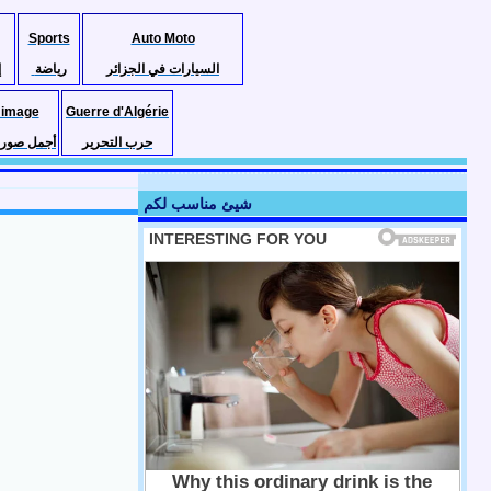
Sports
Auto Moto
السيارات في الجزائر
رياضة
إ
 image
Guerre d'Algérie
حرب التحرير
أجمل صور ا
شيئ مناسب لكم