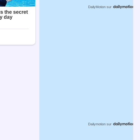
DailyMotion
sur
Dailymotion
sur