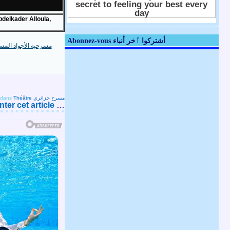
delkader Alloula,
Abonnez-vous أشتركوا ٱخر أنباء
dans
Théâtre مسرح جزائري
er cet article
…