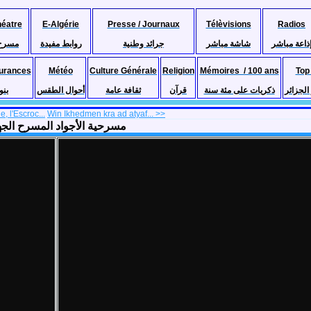
héatre
E-Algérie
Presse / Journaux
Télèvisions
Radios
ذاعة مباشر
شاشة مباشر
جرائد وطنية
روابط مفيدة
مسرح
urances
Météo
Culture Générale
Religion
Mémoires / 100 ans
Top
لجزائر
ذكريات على مئة سنة
قرآن
ثقافة عامة
أحوال الطقس
بنو
, l'Escroc...
Win Ikhedmen kra ad atyaf... >>
les Généreux, Al Ajouad) مسرحية الأجواد المسرح الجهوي وهران