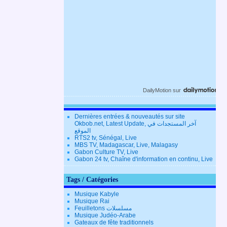
DailyMotion
sur
Dernières entrées & nouveautés sur site
Okbob.net, Latest Update, آخر المستجدات في
الموقع
RTS2 tv, Sénégal, Live
MBS TV, Madagascar, Live, Malagasy
Gabon Culture TV, Live
Gabon 24 tv, Chaîne d'information en continu, Live
Tags / Catégories
Musique Kabyle
Musique Rai
Feuilletons مسلسلات
Musique Judéo-Arabe
Gateaux de fête traditionnels