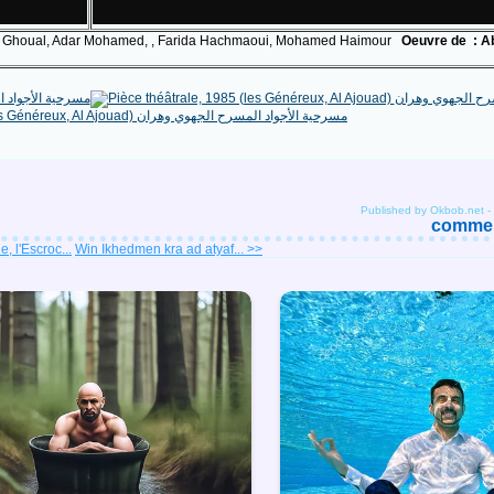
ina Ghoual, Adar Mohamed, , Farida Hachmaoui, Mohamed Haimour
Oeuvre de : Ab
Published by Okbob.net
-
comment
, l'Escroc...
Win Ikhedmen kra ad atyaf... >>