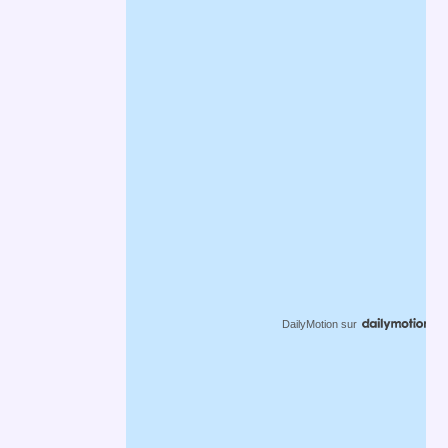
DailyMotion
sur