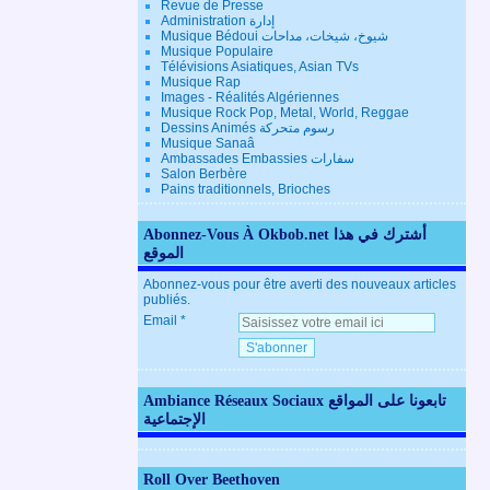
Revue de Presse
Administration إدارة
Musique Bédoui شيوخ، شيخات، مداحات
Musique Populaire
Télévisions Asiatiques, Asian TVs
Musique Rap
Images - Réalités Algériennes
Musique Rock Pop, Metal, World, Reggae
Dessins Animés رسوم متحركة
Musique Sanaâ
Ambassades Embassies سفارات
Salon Berbère
Pains traditionnels, Brioches
Abonnez-Vous À Okbob.net أشترك في هذا
الموقع
Abonnez-vous pour être averti des nouveaux articles
publiés.
Email
Ambiance Réseaux Sociaux تابعونا على المواقع
الإجتماعية
Roll Over Beethoven