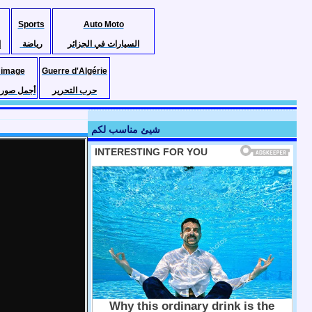
Sports
Auto Moto
السيارات في الجزائر
رياضة
إ
 image
Guerre d'Algérie
حرب التحرير
أجمل صور ا
شيئ مناسب لكم