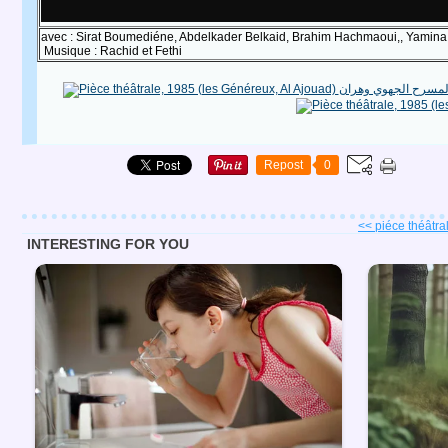
avec : Sirat Boumediéne, Abdelkader Belkaid, Brahim Hachmaoui,, Yam
Musique : Rachid et Fethi
Repost
0
<< piéce théâtrale