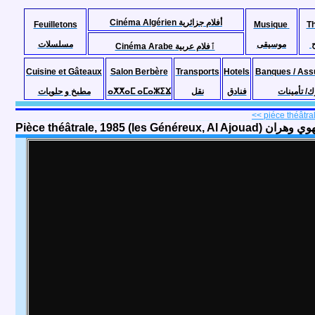
Cinéma Algérien أفلام جزائرية
Feuilletons
Musique
T
موسيقى
مسلسلات
Cinéma Arabe ٱفلام عربية
Cuisine et Gâteaux
Salon Berbère
Transports
Hotels
Banques / Ass
مطبخ و حلويات
ⴰⵅⵅⴰⵎ ⴰⵎⴰⵣⵉⴴ
نقل
فنادق
ك/ تأمينات
<< piéce théâtrale
Pièce théâtrale, 1985 (