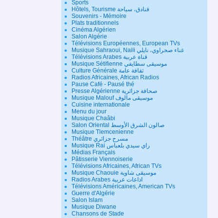
Sports
Hôtels, Tourisme فنادق، سياحة
Souvenirs - Mémoire
Plats traditionnels
Cinéma Algérien
Salon Algérie
Télévisions Européennes, European TVs
Musique Sahraoui, Naili غناء صحراوي، نايلي
Télévisions Arabes قناة عربية
Musique Sétifienne موسيقى سطايفي
Culture Générale ثقافة عامة
Radios Africaines, African Radios
Pause Café - Pausé thé
Presse Algérienne صحافة جزائرية
Musique Malouf موسيقى مالوف
Cuisine internationale
Menu du jour
Musique Chaâbi
Salon Oriental صالون الشرق الأوسط
Musique Tlemcenienne
Théâtre مسرح جزائري
Musique Rai راي سيدي بلعباس
Médias Français
Pâtisserie Viennoiserie
Télévisions Africaines, African TVs
Musique Chaouie موسيقى شاوية
Radios Arabes اذاعات عربية
Télévisions Américaines, American TVs
Guerre d'Algérie
Salon Islam
Musique Diwane
Chansons de Stade