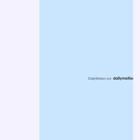
DailyMotion
sur