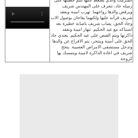
المتزمت والذي يضغط عليها لتتم خطبتها على
زميله جاد، تتعرف على المهندس شريف
ويرفض والدها زواجهما. تهرب امينة ويعقد
شريف قرآنه عليها ولكنهما يفاجان بوصول الاب
وجاد الحق، يصاب شريف باصابة خطيرة بعد
اشتباكه مع عبد الحكيم. تنهار امينة وتفقد
ذاكرتها ويتم القبض على عبد الحكيم. يعتدي جاد
الحق على أمينة وينتحر، يتم الافراج عن والدها
وتدخل مستشفى الامراض العصبية. ينجح
شريف في اعادة الذاكرة لامينة ويتمسك بها
كزوجة