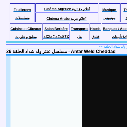
Cinéma Algérien أفلام جزائرية
Feuilletons
Musique
T
موسيقى
مسلسلات
Cinéma Arabe ٱفلام عربية
Cuisine et Gâteaux
Salon Berbère
Transports
Hotels
Banques / Ass
مطبخ و حلويات
ⴰⵅⵅⴰⵎ ⴰⵎⴰⵣⵉⴴ
نقل
فنادق
ك/ تأمينات
مسلسل عنتر ولد شداد الحلقة 26 - Antar Weld Cheddad