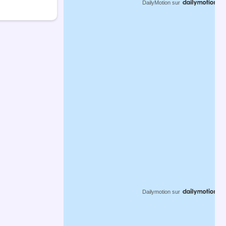
DailyMotion
sur
Dailymotion
sur