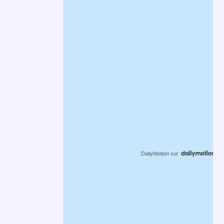
DailyMotion
sur