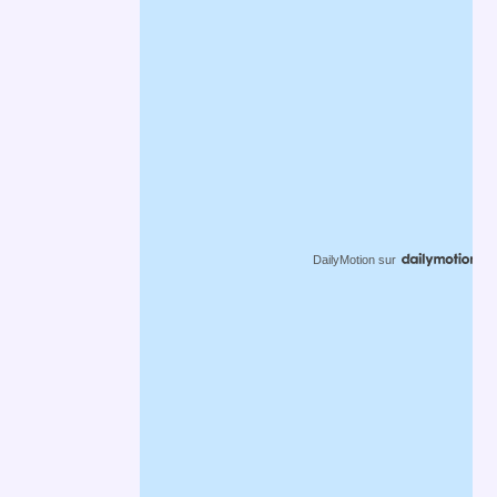
DailyMotion
sur