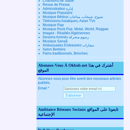
Chansons de Stade
Revue de Presse
Administration إدارة
Musique Populaire
Musique Bédoui شيوخ، شيخات، مداحات
Télévisions Asiatiques, Asian TVs
Musique Rap
Musique Rock Pop, Metal, World, Reggae
Images - Réalités Algériennes
Dessins Animés رسوم متحركة
Musique Sanaâ
Ambassades Embassies سفارات
Salon Berbère
Pains traditionnels, Brioches
Abonnez-Vous À Okbob.net أشترك في هذا
الموقع
Abonnez-vous pour être averti des nouveaux articles
publiés.
Email
Ambiance Réseaux Sociaux تابعونا على المواقع
الإجتماعية