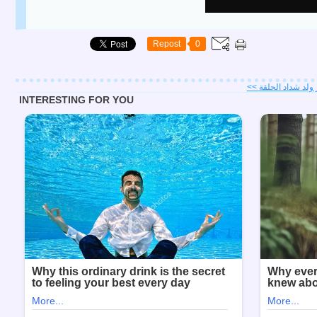
Repost
0