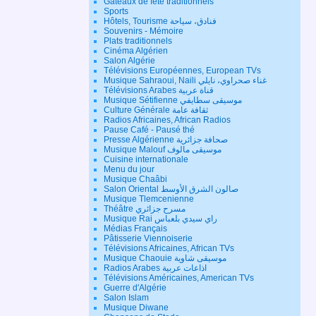
Gateaux de fête traditionnels
Sports
Hôtels, Tourisme فنادق، سياحة
Souvenirs - Mémoire
Plats traditionnels
Cinéma Algérien
Salon Algérie
Télévisions Européennes, European TVs
Musique Sahraoui, Naili غناء صحراوي، نايلي
Télévisions Arabes قناة عربية
Musique Sétifienne موسيقى سطايفي
Culture Générale ثقافة عامة
Radios Africaines, African Radios
Pause Café - Pausé thé
Presse Algérienne صحافة جزائرية
Musique Malouf موسيقى مالوف
Cuisine internationale
Menu du jour
Musique Chaâbi
Salon Oriental صالون الشرق الأوسط
Musique Tlemcenienne
Théâtre مسرح جزائري
Musique Rai راي سيدي بلعباس
Médias Français
Pâtisserie Viennoiserie
Télévisions Africaines, African TVs
Musique Chaouie موسيقى شاوية
Radios Arabes اذاعات عربية
Télévisions Américaines, American TVs
Guerre d'Algérie
Salon Islam
Musique Diwane