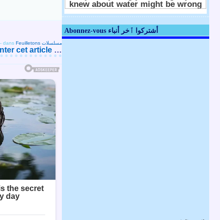
Abonnez-vous أشتركوا ٱخر أنباء
-
dans
Feuilletons مسلسلات
er cet article
…