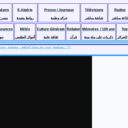
héatre
E-Algérie
Presse / Journaux
Télèvisions
Radios
ذاعة مباشر
شاشة مباشر
جرائد وطنية
روابط مفيدة
مسرح
urances
Météo
Culture Générale
Religion
Mémoires / 100 ans
Top
لجزائر
ذكريات على مئة سنة
قرآن
ثقافة عامة
أحوال الطقس
بنو
مسلسل عنتر ولد شداد الحلقة... >>
<< مسلسل عنتر ولد شداد الحلقة...