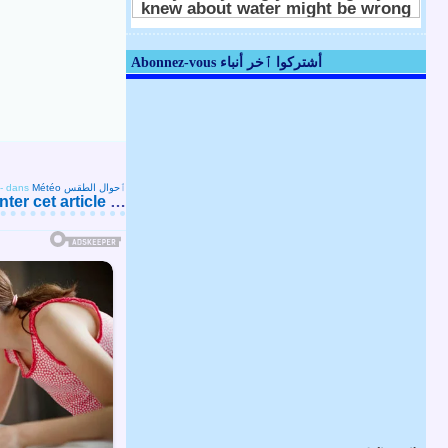
Abonnez-vous أشتركوا ٱخر أنباء
-
dans
Météo ٱحوال الطقس
er cet article
…