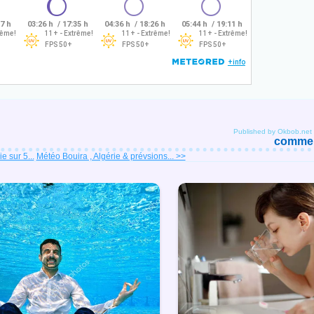
Published by Okbob.net
comment
e sur 5...
Météo Bouira , Algérie & prévsions... >>