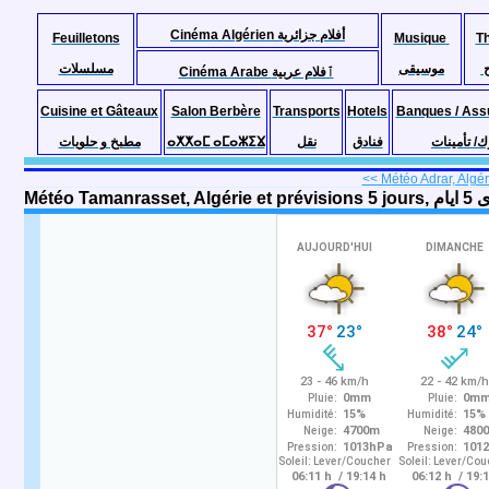
Cinéma Algérien أفلام جزائرية
Feuilletons
Musique
T
موسيقى
مسلسلات
Cinéma Arabe ٱفلام عربية
Cuisine et Gâteaux
Salon Berbère
Transports
Hotels
Banques / Ass
مطبخ و حلويات
ⴰⵅⵅⴰⵎ ⴰⵎⴰⵣⵉⴴ
نقل
فنادق
ك/ تأمينات
<< Météo Adrar, Algéri
Météo