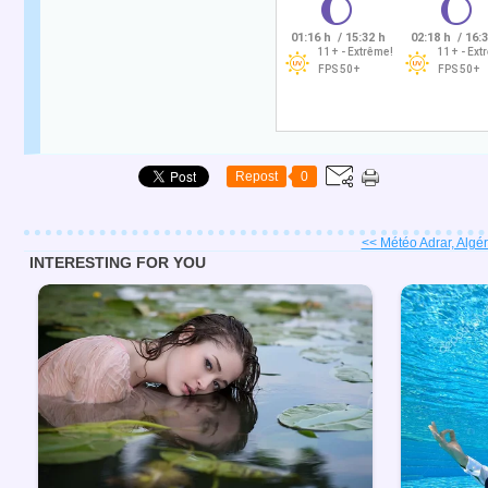
Repost
0
<< Météo Adrar, Algéri