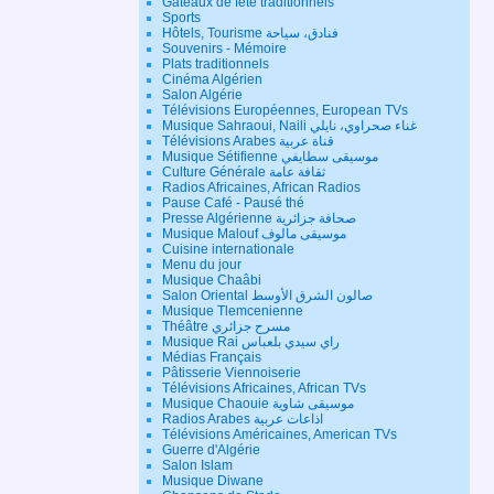
Gateaux de fête traditionnels
Sports
Hôtels, Tourisme فنادق، سياحة
Souvenirs - Mémoire
Plats traditionnels
Cinéma Algérien
Salon Algérie
Télévisions Européennes, European TVs
Musique Sahraoui, Naili غناء صحراوي، نايلي
Télévisions Arabes قناة عربية
Musique Sétifienne موسيقى سطايفي
Culture Générale ثقافة عامة
Radios Africaines, African Radios
Pause Café - Pausé thé
Presse Algérienne صحافة جزائرية
Musique Malouf موسيقى مالوف
Cuisine internationale
Menu du jour
Musique Chaâbi
Salon Oriental صالون الشرق الأوسط
Musique Tlemcenienne
Théâtre مسرح جزائري
Musique Rai راي سيدي بلعباس
Médias Français
Pâtisserie Viennoiserie
Télévisions Africaines, African TVs
Musique Chaouie موسيقى شاوية
Radios Arabes اذاعات عربية
Télévisions Américaines, American TVs
Guerre d'Algérie
Salon Islam
Musique Diwane