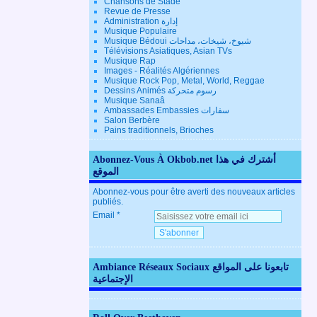
Chansons de Stade
Revue de Presse
Administration إدارة
Musique Populaire
Musique Bédoui شيوخ، شيخات، مداحات
Télévisions Asiatiques, Asian TVs
Musique Rap
Images - Réalités Algériennes
Musique Rock Pop, Metal, World, Reggae
Dessins Animés رسوم متحركة
Musique Sanaâ
Ambassades Embassies سفارات
Salon Berbère
Pains traditionnels, Brioches
Abonnez-Vous À Okbob.net أشترك في هذا
الموقع
Abonnez-vous pour être averti des nouveaux articles
publiés.
Email
Ambiance Réseaux Sociaux تابعونا على المواقع
الإجتماعية