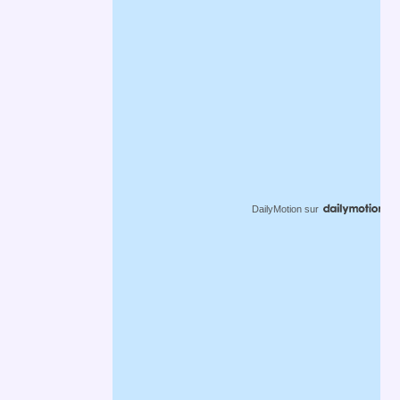
DailyMotion
sur