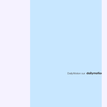
DailyMotion
sur