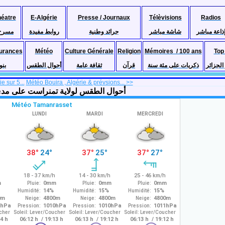
héatre
E-Algérie
Presse / Journaux
Télèvisions
Radios
ذاعة مباشر
شاشة مباشر
جرائد وطنية
روابط مفيدة
مسرح
urances
Météo
Culture Générale
Religion
Mémoires / 100 ans
Top
لجزائر
ذكريات على مئة سنة
قرآن
ثقافة عامة
أحوال الطقس
بنو
e sur 5...
Météo Bouira , Algérie & prévsions... >>
 Tamanrasset, Algérie et prévisions 5 jours, أحوال الطقس لولاية تمنراست على مدى 5 ايام