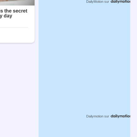
DailyMotion
sur
Dailymotion
sur