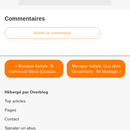
Commentaires
Ajouter un commentaire
< Musique Kabyle, Si
Musique Kabyle, LLa djida
Mahmoud Waza (Ouazza) -
Tamechtoht - Mi Muqlagh >
Chant religieux , chorale
avec Cherifa
Hébergé par Overblog
Top articles
Pages
Contact
Signaler un abus