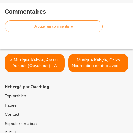
Commentaires
Ajouter un commentaire
< Musique Kabyle, Amar u
Musique Kabyle, Chikh
Yakoub (Ouyakoub) - A
Noureddine en duo avec Na
tefrah Lumma
el Djida - Sarengas >
Hébergé par Overblog
Top articles
Pages
Contact
Signaler un abus
C.G.U.