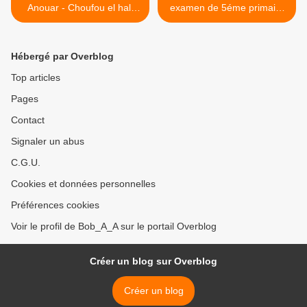
Anouar - Choufou el hali
examen de 5éme primaire
شهادة نهاية مرحلة التعليم
غناء راي ـ الشاب أنور
الابتدائي >
Hébergé par Overblog
Top articles
Pages
Contact
Signaler un abus
C.G.U.
Cookies et données personnelles
Préférences cookies
Voir le profil de Bob_A_A sur le portail Overblog
Créer un blog sur Overblog
Créer un blog