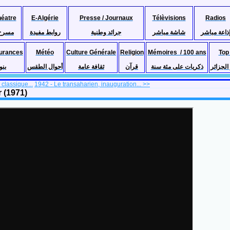
héatre
E-Algérie
Presse / Journaux
Télèvisions
Radios
ذاعة مباشر
شاشة مباشر
جرائد وطنية
روابط مفيدة
مسرح
urances
Météo
Culture Générale
Religion
Mémoires / 100 ans
Top
لجزائر
ذكريات على مئة سنة
قرآن
ثقافة عامة
أحوال الطقس
بنو
classique...
1942 - Le transaharien, inauguration... >>
r (1971)