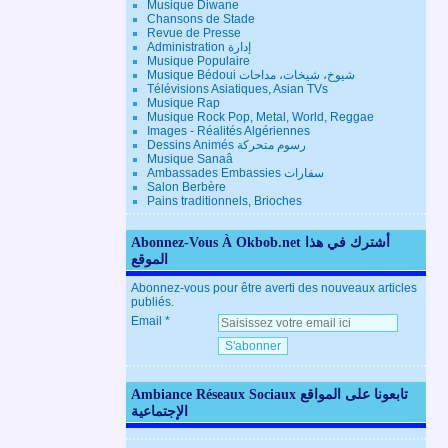
Musique Diwane
Chansons de Stade
Revue de Presse
Administration إدارة
Musique Populaire
Musique Bédoui شيوخ، شيخات، مداحات
Télévisions Asiatiques, Asian TVs
Musique Rap
Musique Rock Pop, Metal, World, Reggae
Images - Réalités Algériennes
Dessins Animés رسوم متحركة
Musique Sanaâ
Ambassades Embassies سفارات
Salon Berbère
Pains traditionnels, Brioches
Abonnez-Vous À Okbob.net أشترك في هذا
الموقع
Abonnez-vous pour être averti des nouveaux articles
publiés.
Email
Ambiance Réseaux Sociaux تابعونا على المواقع
الإجتماعية