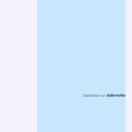
DailyMotion
sur