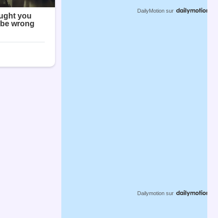
DailyMotion
sur
Dailymotion
sur