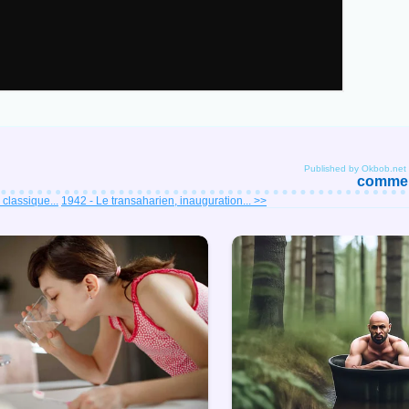
Published by Okbob.net
comment
classique...
1942 - Le transaharien, inauguration... >>