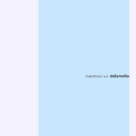
DailyMotion
sur