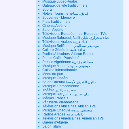
Musique Judéo-Arabe
Gateaux de fête traditionnels
Sports
Hôtels, Tourisme فنادق، سياحة
Souvenirs - Mémoire
Plats traditionnels
Cinéma Algérien
Salon Algérie
Télévisions Européennes, European TVs
Musique Sahraoui, Naili غناء صحراوي، نايلي
Télévisions Arabes قناة عربية
Musique Sétifienne موسيقى سطايفي
Culture Générale ثقافة عامة
Radios Africaines, African Radios
Pause Café - Pausé thé
Presse Algérienne صحافة جزائرية
Musique Malouf موسيقى مالوف
Cuisine internationale
Menu du jour
Musique Chaâbi
Salon Oriental صالون الشرق الأوسط
Musique Tlemcenienne
Théâtre مسرح جزائري
Musique Rai راي سيدي بلعباس
Médias Français
Pâtisserie Viennoiserie
Télévisions Africaines, African TVs
Musique Chaouie موسيقى شاوية
Radios Arabes اذاعات عربية
Télévisions Américaines, American TVs
Guerre d'Algérie
Salon Islam