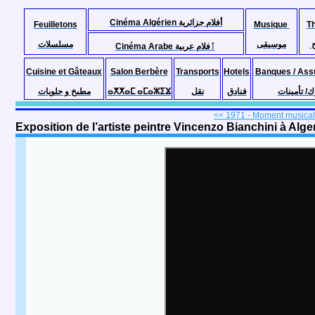
Cinéma Algérien أفلام جزائرية
Feuilletons
Musique
T
موسيقى
مسلسلات
Cinéma Arabe ٱفلام عربية
Cuisine et Gâteaux
Salon Berbère
Transports
Hotels
Banques / Ass
مطبخ و حلويات
ⴰⵅⵅⴰⵎ ⴰⵎⴰⵣⵉⴴ
نقل
فنادق
ك/ تأمينات
<< 1971 - Moment musical 
Exposition de l’artiste peintre Vincenzo Bianchini à Alge