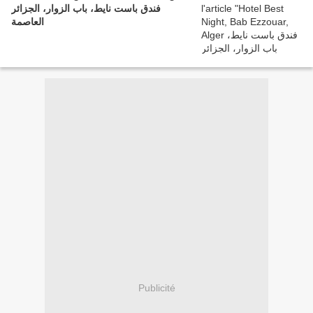
فندق باست نايط، باب الزوار، الجزائر
العاصمة
Publicité