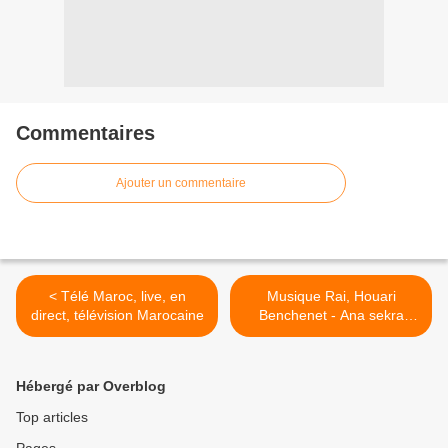
Commentaires
Ajouter un commentaire
< Télé Maroc, live, en
Musique Rai, Houari
direct, télévision Marocaine
Benchenet - Ana sekra
datni غناء راي ـ هواري بن
شنّات >
Hébergé par Overblog
Top articles