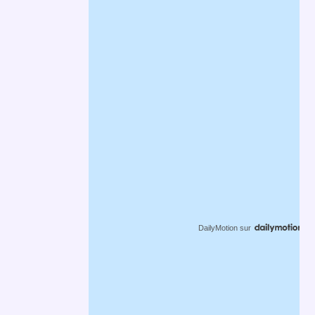
DailyMotion
sur