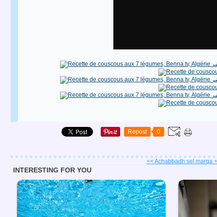
Repost
0
<< Achabbadh sel marqa + A