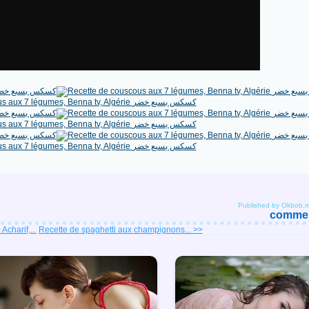
Published by Okbob.n
comment
charif,...
Recette de spaghetti aux champignons... >>