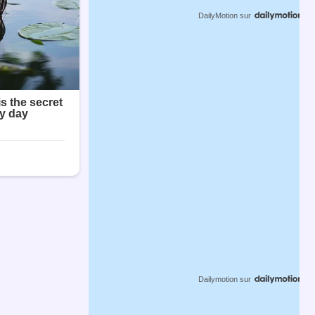
DailyMotion
sur
Dailymotion
sur