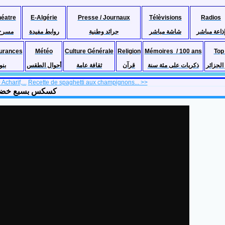
héatre
E-Algérie
Presse / Journaux
Télèvisions
Radios
ذاعة مباشر
شاشة مباشر
جرائد وطنية
روابط مفيدة
مسرح
urances
Météo
Culture Générale
Religion
Mémoires / 100 ans
Top
لجزائر
ذكريات على مئة سنة
قرآن
ثقافة عامة
أحوال الطقس
بنو
charif,...
Recette de spaghetti aux champignons... >>
te de couscous aux 7 légumes, Benna tv, Algérie كسكس بسبع خضر