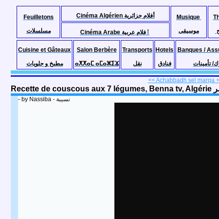
Cinéma Algérien أفلام جزائرية
Feuilletons
Musique
T
موسيقى
مسلسلات
Cinéma Arabe ٱفلام عربية
Cuisine et Gâteaux
Salon Berbère
Transports
Hotels
Banques / Ass
مطبخ و حلويات
ⴰⵅⵅⴰⵎ ⴰⵎⴰⵣⵉⴴ
نقل
فنادق
ك/ تأمينات
<< Achabbadh sel marqa + A
Recet
- by Nassiba - نسيبة