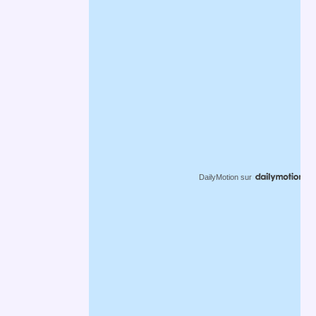
DailyMotion
sur