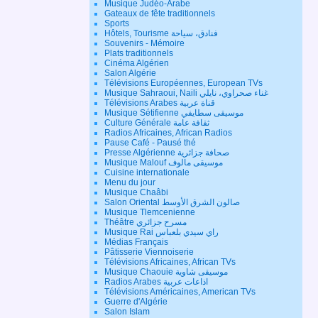
Musique Judéo-Arabe
Gateaux de fête traditionnels
Sports
Hôtels, Tourisme فنادق، سياحة
Souvenirs - Mémoire
Plats traditionnels
Cinéma Algérien
Salon Algérie
Télévisions Européennes, European TVs
Musique Sahraoui, Naili غناء صحراوي، نايلي
Télévisions Arabes قناة عربية
Musique Sétifienne موسيقى سطايفي
Culture Générale ثقافة عامة
Radios Africaines, African Radios
Pause Café - Pausé thé
Presse Algérienne صحافة جزائرية
Musique Malouf موسيقى مالوف
Cuisine internationale
Menu du jour
Musique Chaâbi
Salon Oriental صالون الشرق الأوسط
Musique Tlemcenienne
Théâtre مسرح جزائري
Musique Rai راي سيدي بلعباس
Médias Français
Pâtisserie Viennoiserie
Télévisions Africaines, African TVs
Musique Chaouie موسيقى شاوية
Radios Arabes اذاعات عربية
Télévisions Américaines, American TVs
Guerre d'Algérie
Salon Islam