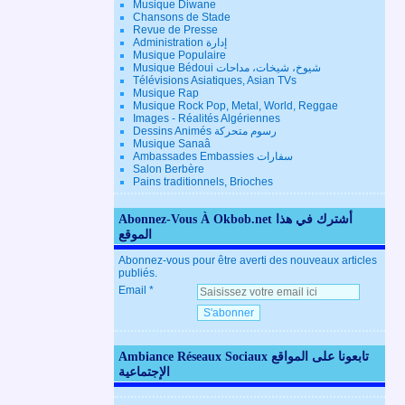
Musique Diwane
Chansons de Stade
Revue de Presse
Administration إدارة
Musique Populaire
Musique Bédoui شيوخ، شيخات، مداحات
Télévisions Asiatiques, Asian TVs
Musique Rap
Musique Rock Pop, Metal, World, Reggae
Images - Réalités Algériennes
Dessins Animés رسوم متحركة
Musique Sanaâ
Ambassades Embassies سفارات
Salon Berbère
Pains traditionnels, Brioches
Abonnez-Vous À Okbob.net أشترك في هذا
الموقع
Abonnez-vous pour être averti des nouveaux articles
publiés.
Email
Ambiance Réseaux Sociaux تابعونا على المواقع
الإجتماعية