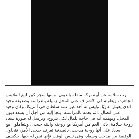
رث سلامة عن أبيه تركة مثقلة بالديون، ومنها متجر كبير لبيع الملابس
الجاهزة، ويعاونه فى الأشراف على المحل زميله بالدراسة وصديقه وحيد
الذى يعيش عازبًا، وليس له أحد غير عمه سلطان فى أمريكا، وكان وحيد
على اتصال دائم بعمه بالمراسلة، يلجأ إليه من أجل أن يسدد ديون
المحل، ويوهمه أنه فى حاجة للمال لكى يتزوج، ويرسل له صورة سعاد
زوجة سلامة، يأتى العم من أمريكا مع زوجته وابنته جيجى، ويتعاملون مع
سعاد على أنها زوجة مدحت، بالصدفة تعرف جيجى الأمر، فتحاول
الوقيعة بين مدحت وسعاد، وفى نفس الوقت فإنها تبين له حبها، ينكشف