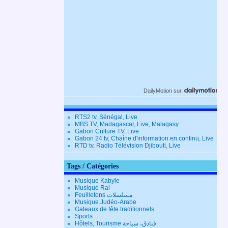
DailyMotion
sur
RTS2 tv, Sénégal, Live
MBS TV, Madagascar, Live, Malagasy
Gabon Culture TV, Live
Gabon 24 tv, Chaîne d'information en continu, Live
RTD tv, Radio Télévision Djibouti, Live
Tags / Catégories
Musique Kabyle
Musique Rai
Feuilletons مسلسلات
Musique Judéo-Arabe
Gateaux de fête traditionnels
Sports
Hôtels, Tourisme فنادق، سياحة