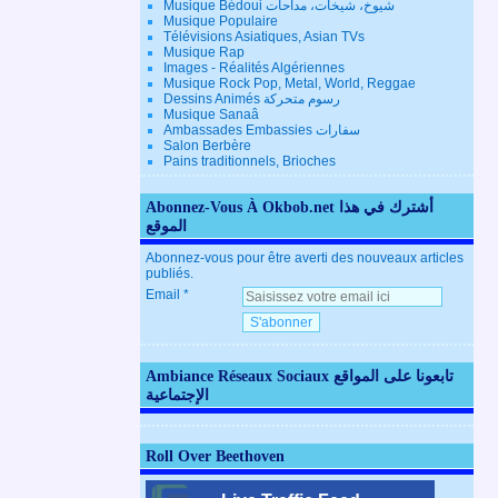
Musique Bédoui شيوخ، شيخات، مداحات
Musique Populaire
Télévisions Asiatiques, Asian TVs
Musique Rap
Images - Réalités Algériennes
Musique Rock Pop, Metal, World, Reggae
Dessins Animés رسوم متحركة
Musique Sanaâ
Ambassades Embassies سفارات
Salon Berbère
Pains traditionnels, Brioches
Abonnez-Vous À Okbob.net أشترك في هذا
الموقع
Abonnez-vous pour être averti des nouveaux articles
publiés.
Email
Ambiance Réseaux Sociaux تابعونا على المواقع
الإجتماعية
Roll Over Beethoven