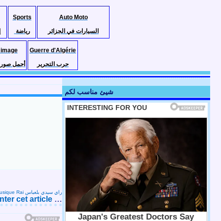
Sports
Auto Moto
السيارات في الجزائر
رياضة
إ
 image
Guerre d'Algérie
حرب التحرير
أجمل صور ا
شيئ مناسب لكم
Musique Rai راي سيدي بلعباس
er cet article
…