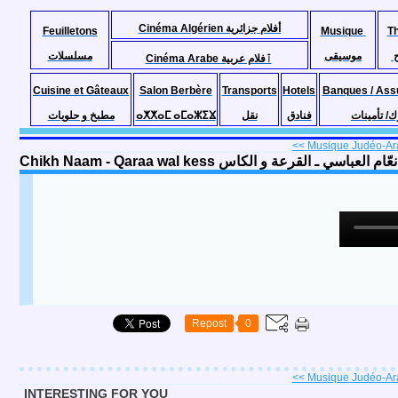
Cinéma Algérien أفلام جزائرية
Feuilletons
Musique
T
موسيقى
مسلسلات
Cinéma Arabe ٱفلام عربية
Cuisine et Gâteaux
Salon Berbère
Transports
Hotels
Banques / Ass
مطبخ و حلويات
ⴰⵅⵅⴰⵎ ⴰⵎⴰⵣⵉⴴ
نقل
فنادق
ك/ تأمينات
<< Musique Judéo-Ara
Chikh Naam - Qaraa wal kess  العباسي ـ القرعة و الكاس
Repost
0
<< Musique Judéo-Ara