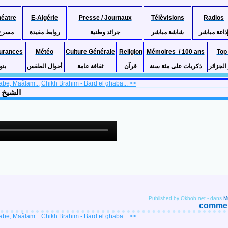
héatre
E-Algérie
Presse / Journaux
Télèvisions
Radios
ذاعة مباشر
شاشة مباشر
جرائد وطنية
روابط مفيدة
مسرح
urances
Météo
Culture Générale
Religion
Mémoires / 100 ans
Top
لجزائر
ذكريات على مئة سنة
قرآن
ثقافة عامة
أحوال الطقس
بنو
be, Maâlam...
Chikh Brahim - Bard el ghaba... >>
الشيخ نعّام
Published by Okbob.net
-
dans
comment
be, Maâlam...
Chikh Brahim - Bard el ghaba... >>