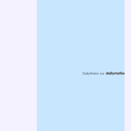
DailyMotion
sur