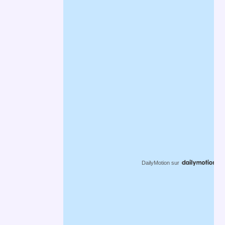
DailyMotion
sur