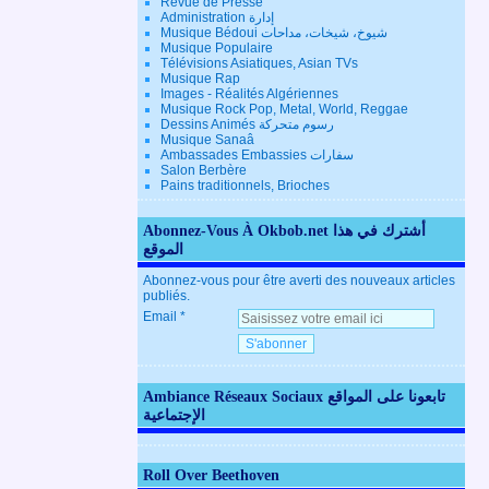
Revue de Presse
Administration إدارة
Musique Bédoui شيوخ، شيخات، مداحات
Musique Populaire
Télévisions Asiatiques, Asian TVs
Musique Rap
Images - Réalités Algériennes
Musique Rock Pop, Metal, World, Reggae
Dessins Animés رسوم متحركة
Musique Sanaâ
Ambassades Embassies سفارات
Salon Berbère
Pains traditionnels, Brioches
Abonnez-Vous À Okbob.net أشترك في هذا
الموقع
Abonnez-vous pour être averti des nouveaux articles
publiés.
Email
Ambiance Réseaux Sociaux تابعونا على المواقع
الإجتماعية
Roll Over Beethoven