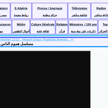
héatre
E-Algérie
Presse / Journaux
Télèvisions
Radios
ذاعة مباشر
شاشة مباشر
جرائد وطنية
روابط مفيدة
مسرح
urances
Météo
Culture Générale
Religion
Mémoires / 100 ans
Top
لجزائر
ذكريات على مئة سنة
قرآن
ثقافة عامة
أحوال الطقس
بنو
lgérien,11/13...
Hmoum Eness, Feuilleton Algérien... >>
 10/13 مسلسل هموم الناس ـ الأولاد الصالحين