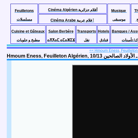
Cinéma Algérien أفلام جزائرية
Feuilletons
Musique
T
موسيقى
مسلسلات
Cinéma Arabe ٱفلام عربية
Cuisine et Gâteaux
Salon Berbère
Transports
Hotels
Banques / Ass
مطبخ و حلويات
ⴰⵅⵅⴰⵎ ⴰⵎⴰⵣⵉⴴ
نقل
فنادق
ك/ تأمينات
<< Hmoum Eness, Feuilleton A
Hmoum Eness, Feuilleton Algérien,