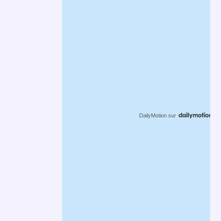
DailyMotion
sur