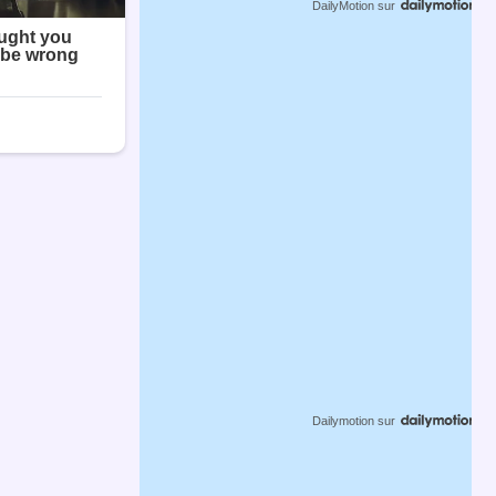
DailyMotion
sur
Dailymotion
sur