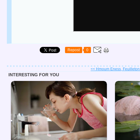
Repost
0
<< Hmoum Eness, Feuilleton A