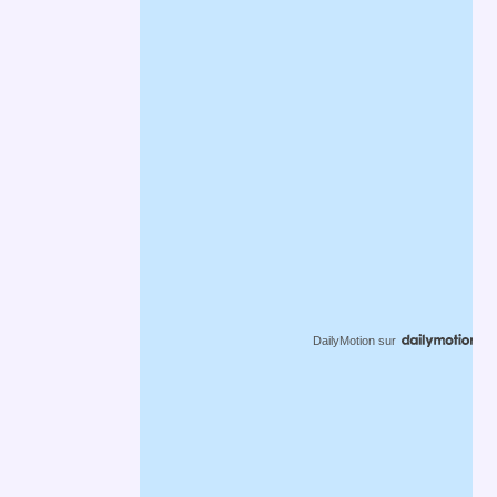
DailyMotion
sur