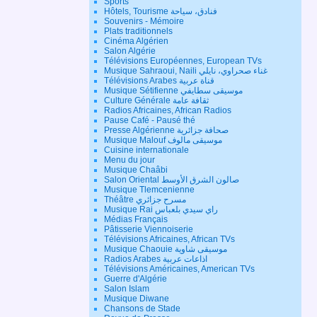
Sports
Hôtels, Tourisme فنادق، سياحة
Souvenirs - Mémoire
Plats traditionnels
Cinéma Algérien
Salon Algérie
Télévisions Européennes, European TVs
Musique Sahraoui, Naili غناء صحراوي، نايلي
Télévisions Arabes قناة عربية
Musique Sétifienne موسيقى سطايفي
Culture Générale ثقافة عامة
Radios Africaines, African Radios
Pause Café - Pausé thé
Presse Algérienne صحافة جزائرية
Musique Malouf موسيقى مالوف
Cuisine internationale
Menu du jour
Musique Chaâbi
Salon Oriental صالون الشرق الأوسط
Musique Tlemcenienne
Théâtre مسرح جزائري
Musique Rai راي سيدي بلعباس
Médias Français
Pâtisserie Viennoiserie
Télévisions Africaines, African TVs
Musique Chaouie موسيقى شاوية
Radios Arabes اذاعات عربية
Télévisions Américaines, American TVs
Guerre d'Algérie
Salon Islam
Musique Diwane
Chansons de Stade