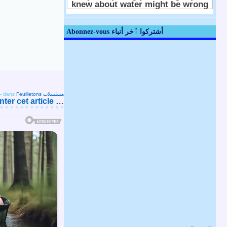
Abonnez-vous أشتركوا ٱخر أنباء
-
dans
Feuilletons مسلسلات
er cet article
…