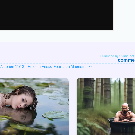
Published by Okbob.net
comment
lgérien,11/13...
Hmoum Eness, Feuilleton Algérien... >>