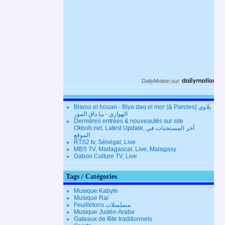
DailyMotion
sur
Blaoui el houari - Biya daq el mor (& Paroles) بلاوي
الهواري - بيا داق المور
Dernières entrées & nouveautés sur site
Okbob.net, Latest Update, آخر المستجدات في
الموقع
RTS2 tv, Sénégal, Live
MBS TV, Madagascar, Live, Malagasy
Gabon Culture TV, Live
Tags / Catégories
Musique Kabyle
Musique Rai
Feuilletons مسلسلات
Musique Judéo-Arabe
Gateaux de fête traditionnels