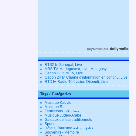
DailyMotion
sur
RTS2 tv, Sénégal, Live
MBS TV, Madagascar, Live, Malagasy
Gabon Culture TV, Live
Gabon 24 tv, Chaîne d'information en continu, Live
RTD tv, Radio Télévision Djibouti, Live
Tags / Catégories
Musique Kabyle
Musique Rai
Feuilletons مسلسلات
Musique Judéo-Arabe
Gateaux de fête traditionnels
Sports
Hôtels, Tourisme فنادق، سياحة
Souvenirs - Mémoire