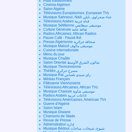
Plats traditionnels
Cinéma Algérien
Salon Algérie
Télévisions Européennes, European TVs
Musique Sahraoui, Naili غناء صحراوي، نايلي
Télévisions Arabes قناة عربية
Musique Sétifienne موسيقى سطايفي
Culture Générale ثقافة عامة
Radios Africaines, African Radios
Pause Café - Pausé thé
Presse Algérienne صحافة جزائرية
Musique Malouf موسيقى مالوف
Cuisine internationale
Menu du jour
Musique Chaâbi
Salon Oriental صالون الشرق الأوسط
Musique Tlemcenienne
Théâtre مسرح جزائري
Musique Rai راي سيدي بلعباس
Médias Français
Pâtisserie Viennoiserie
Télévisions Africaines, African TVs
Musique Chaouie موسيقى شاوية
Radios Arabes اذاعات عربية
Télévisions Américaines, American TVs
Guerre d'Algérie
Salon Islam
Musique Diwane
Chansons de Stade
Revue de Presse
Administration إدارة
Musique Bédoui شيوخ، شيخات، مداحات