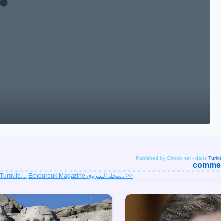
Published by Okbob.net
-
dans
comment
Turquie,...
Echourouk Magazine مجلة الشروق... >>