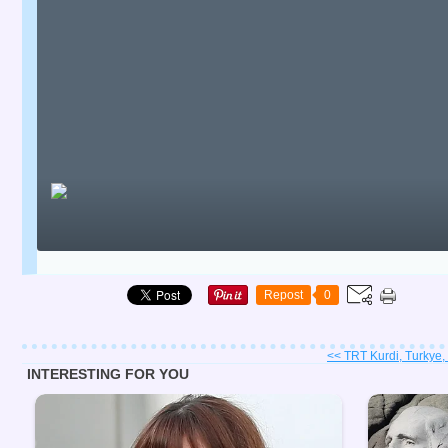
Repost
0
<< TRT Kurdi, Turkye, 