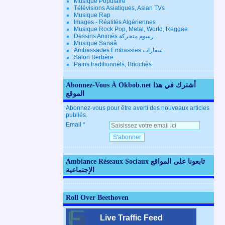
Musique Populaire
Télévisions Asiatiques, Asian TVs
Musique Rap
Images - Réalités Algériennes
Musique Rock Pop, Metal, World, Reggae
Dessins Animés رسوم متحركة
Musique Sanaâ
Ambassades Embassies سفارات
Salon Berbère
Pains traditionnels, Brioches
Abonnez-Vous À Okbob.net أشترك في هذا
الموقع
Abonnez-vous pour être averti des nouveaux articles
publiés.
Email
Ambiance Réseaux Sociaux تابعونا على المواقع
الإجتماعية
Roll Over Beethoven
Live Traffic Feed