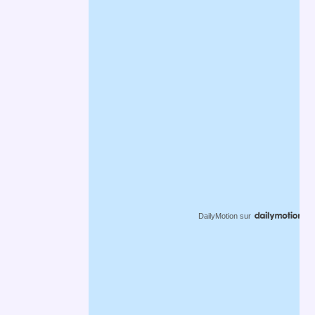
DailyMotion
sur