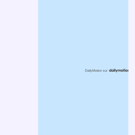
DailyMotion
sur