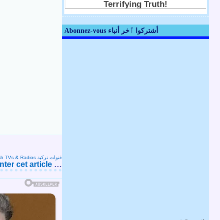
Abonnez-vous أشتركوا ٱخر أنباء
Turkish TVs & Radios قنوات تركية
er cet article
…