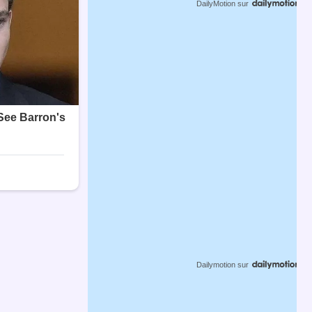
DailyMotion
sur
Dailymotion
sur