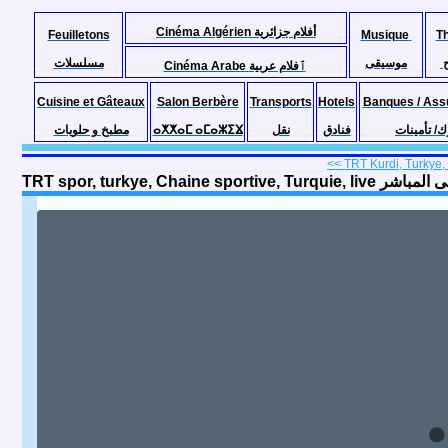
Cinéma Algérien أفلام جزائرية
Feuilletons
Musique
T
موسيقى
مسلسلات
Cinéma Arabe ٱفلام عربية
Cuisine et Gâteaux
Salon Berbère
Transports
Hotels
Banques / Ass
مطبخ و حلويات
ⴰⵅⵅⴰⵎ ⴰⵎⴰⵣⵉⴴ
نقل
فنادق
ك/ تأمينات
<< TRT Kurdi, Turkye, 
TRT spor, turkye, Chaine