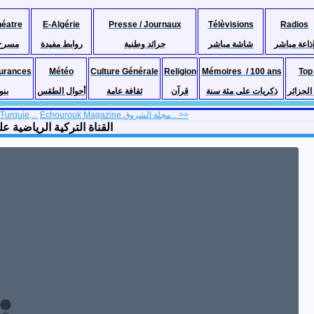
héatre
E-Algérie
Presse / Journaux
Télèvisions
Radios
ذاعة مباشر
شاشة مباشر
جرائد وطنية
روابط مفيدة
مسرح
urances
Météo
Culture Générale
Religion
Mémoires / 100 ans
Top
لجزائر
ذكريات على مئة سنة
قرآن
ثقافة عامة
أحوال الطقس
بنو
Turquie,...
Echourouk Magazine مجلة الشروق... >>
 sportive, Turquie, live القناة التركية الرياضية على المباشر