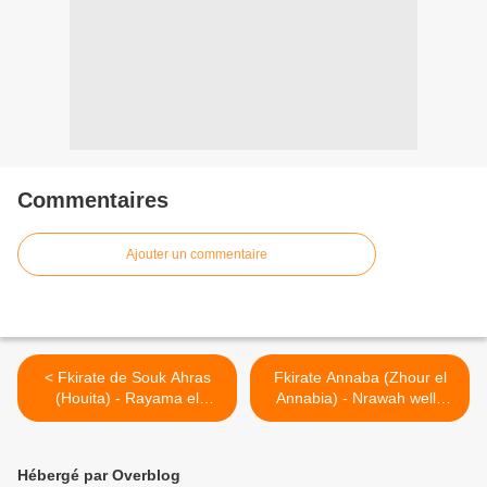
Commentaires
Ajouter un commentaire
< Fkirate de Souk Ahras
Fkirate Annaba (Zhour el
(Houita) - Rayama el
Annabia) - Nrawah wella
nbat فقيرات عنّابة ـ زهور
Hadjba فقيرات سوق أهراس ـ
العنّابية ـ نروّح ولا نبات >
رياما الحاجبة
Hébergé par Overblog