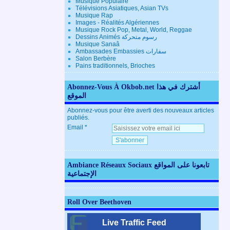
Musique Populaire
Télévisions Asiatiques, Asian TVs
Musique Rap
Images - Réalités Algériennes
Musique Rock Pop, Metal, World, Reggae
Dessins Animés رسوم متحركة
Musique Sanaâ
Ambassades Embassies سفارات
Salon Berbère
Pains traditionnels, Brioches
Abonnez-Vous À Okbob.net أشترك في هذا
الموقع
Abonnez-vous pour être averti des nouveaux articles
publiés.
Email
Ambiance Réseaux Sociaux تابعونا على المواقع
الإجتماعية
Roll Over Beethoven
Live Traffic Feed