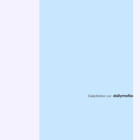
DailyMotion
sur