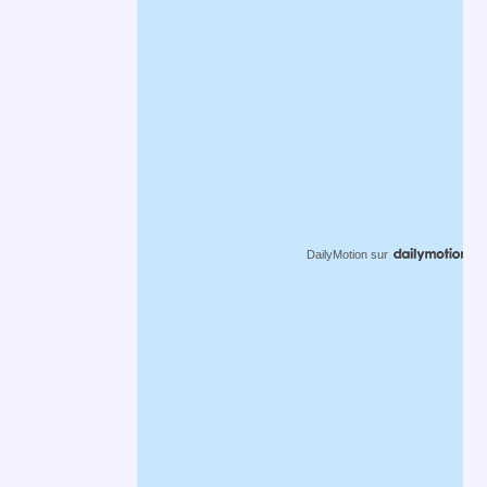
DailyMotion
sur