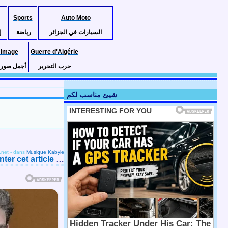
Sports
Auto Moto
السيارات في الجزائر
رياضة
إ
 image
Guerre d'Algérie
حرب التحرير
أجمل صور ا
شيئ مناسب لكم
.net
-
dans
Musique Kabyle
er cet article
…