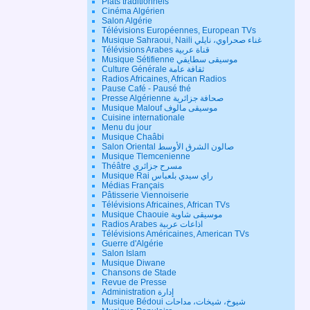
Plats traditionnels
Cinéma Algérien
Salon Algérie
Télévisions Européennes, European TVs
Musique Sahraoui, Naili غناء صحراوي، نايلي
Télévisions Arabes قناة عربية
Musique Sétifienne موسيقى سطايفي
Culture Générale ثقافة عامة
Radios Africaines, African Radios
Pause Café - Pausé thé
Presse Algérienne صحافة جزائرية
Musique Malouf موسيقى مالوف
Cuisine internationale
Menu du jour
Musique Chaâbi
Salon Oriental صالون الشرق الأوسط
Musique Tlemcenienne
Théâtre مسرح جزائري
Musique Rai راي سيدي بلعباس
Médias Français
Pâtisserie Viennoiserie
Télévisions Africaines, African TVs
Musique Chaouie موسيقى شاوية
Radios Arabes اذاعات عربية
Télévisions Américaines, American TVs
Guerre d'Algérie
Salon Islam
Musique Diwane
Chansons de Stade
Revue de Presse
Administration إدارة
Musique Bédoui شيوخ، شيخات، مداحات