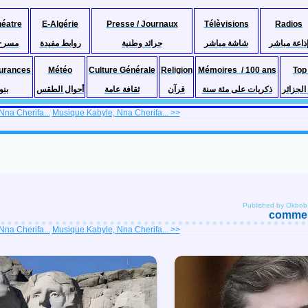
héatre
E-Algérie
Presse / Journaux
Télèvisions
Radios
ذاعة مباشر
شاشة مباشر
جرائد وطنية
روابط مفيدة
مسرح
urances
Météo
Culture Générale
Religion
Mémoires / 100 ans
Top
لجزائر
ذكريات على مئة سنة
قرآن
ثقافة عامة
أحوال الطقس
بنو
na Cherifa...
Musique Kabyle, Nna Cherifa... >>
Published by Okbob
comment
na Cherifa...
Musique Kabyle, Nna Cherifa... >>