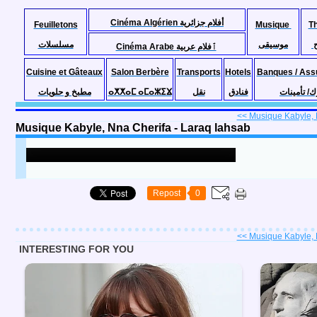
Cinéma Algérien أفلام جزائرية
Feuilletons
Musique
T
موسيقى
مسلسلات
Cinéma Arabe ٱفلام عربية
Cuisine et Gâteaux
Salon Berbère
Transports
Hotels
Banques / Ass
مطبخ و حلويات
ⴰⵅⵅⴰⵎ ⴰⵎⴰⵣⵉⴴ
نقل
فنادق
ك/ تأمينات
<< Musique Kabyle, N
Musique Kabyle, Nna Cherifa - Laraq lahsab
Repost
0
<< Musique Kabyle, N