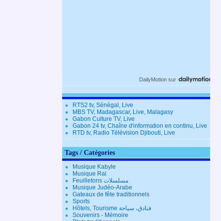
DailyMotion
sur
RTS2 tv, Sénégal, Live
MBS TV, Madagascar, Live, Malagasy
Gabon Culture TV, Live
Gabon 24 tv, Chaîne d'information en continu, Live
RTD tv, Radio Télévision Djibouti, Live
Tags / Catégories
Musique Kabyle
Musique Rai
Feuilletons مسلسلات
Musique Judéo-Arabe
Gateaux de fête traditionnels
Sports
Hôtels, Tourisme فنادق، سياحة
Souvenirs - Mémoire