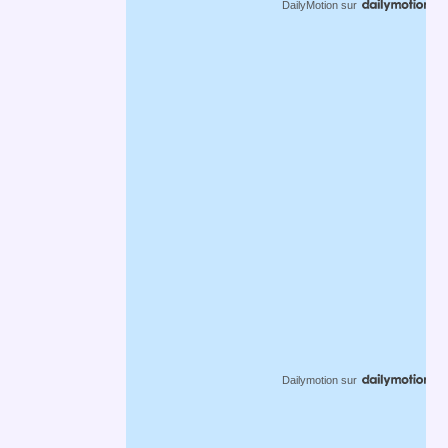
DailyMotion
sur
Dailymotion
sur