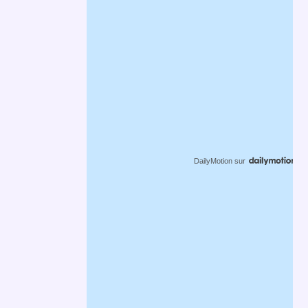
DailyMotion
sur