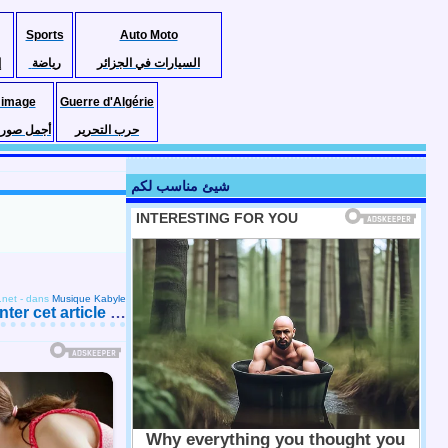
Sports
Auto Moto
السيارات في الجزائر
رياضة
إ
 image
Guerre d'Algérie
حرب التحرير
أجمل صور ا
شيئ مناسب لكم
.net
-
dans
Musique Kabyle
er cet article
…