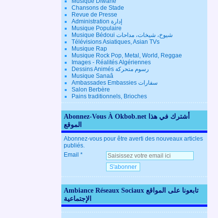
Musique Diwane
Chansons de Stade
Revue de Presse
Administration إدارة
Musique Populaire
Musique Bédoui شيوخ، شيخات، مداحات
Télévisions Asiatiques, Asian TVs
Musique Rap
Musique Rock Pop, Metal, World, Reggae
Images - Réalités Algériennes
Dessins Animés رسوم متحركة
Musique Sanaâ
Ambassades Embassies سفارات
Salon Berbère
Pains traditionnels, Brioches
Abonnez-Vous À Okbob.net أشترك في هذا
الموقع
Abonnez-vous pour être averti des nouveaux articles
publiés.
Email
Ambiance Réseaux Sociaux تابعونا على المواقع
الإجتماعية