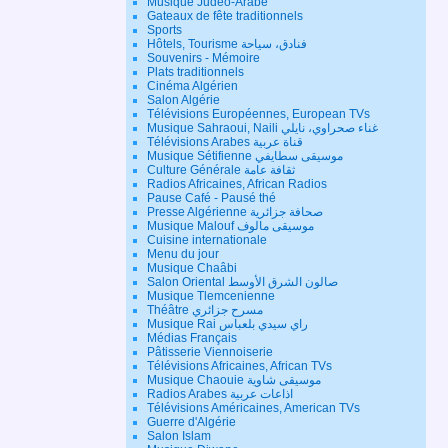
Musique Judéo-Arabe
Gateaux de fête traditionnels
Sports
Hôtels, Tourisme فنادق، سياحة
Souvenirs - Mémoire
Plats traditionnels
Cinéma Algérien
Salon Algérie
Télévisions Européennes, European TVs
Musique Sahraoui, Naili غناء صحراوي، نايلي
Télévisions Arabes قناة عربية
Musique Sétifienne موسيقى سطايفي
Culture Générale ثقافة عامة
Radios Africaines, African Radios
Pause Café - Pausé thé
Presse Algérienne صحافة جزائرية
Musique Malouf موسيقى مالوف
Cuisine internationale
Menu du jour
Musique Chaâbi
Salon Oriental صالون الشرق الأوسط
Musique Tlemcenienne
Théâtre مسرح جزائري
Musique Rai راي سيدي بلعباس
Médias Français
Pâtisserie Viennoiserie
Télévisions Africaines, African TVs
Musique Chaouie موسيقى شاوية
Radios Arabes اذاعات عربية
Télévisions Américaines, American TVs
Guerre d'Algérie
Salon Islam