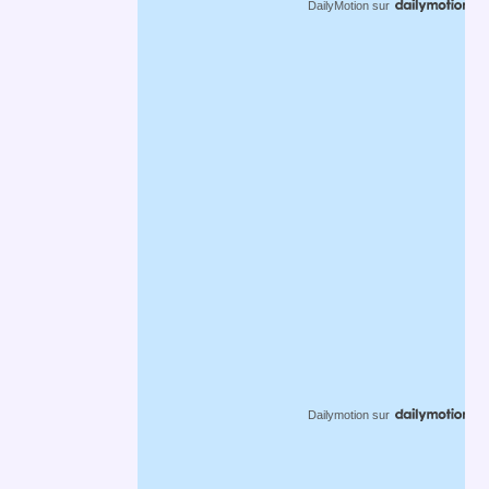
DailyMotion
sur
Dailymotion
sur