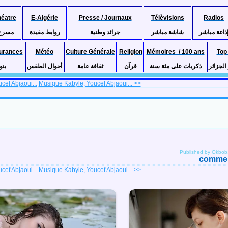
héatre
E-Algérie
Presse / Journaux
Télèvisions
Radios
ذاعة مباشر
شاشة مباشر
جرائد وطنية
روابط مفيدة
مسرح
urances
Météo
Culture Générale
Religion
Mémoires / 100 ans
Top
لجزائر
ذكريات على مئة سنة
قرآن
ثقافة عامة
أحوال الطقس
بنو
ef Abjaoui...
Musique Kabyle, Youcef Abjaoui... >>
Published by Okbob
comment
ef Abjaoui...
Musique Kabyle, Youcef Abjaoui... >>