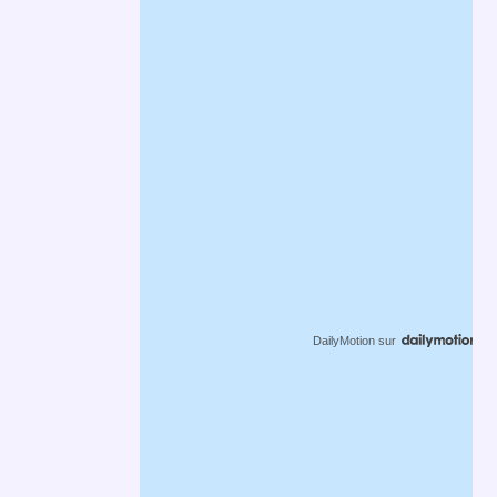
DailyMotion
sur