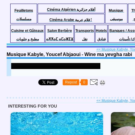
Cinéma Algérien أفلام جزائرية
Feuilletons
Musique
T
موسيقى
مسلسلات
Cinéma Arabe ٱفلام عربية
Cuisine et Gâteaux
Salon Berbère
Transports
Hotels
Banques / Ass
مطبخ و حلويات
ⴰⵅⵅⴰⵎ ⴰⵎⴰⵣⵉⴴ
نقل
فنادق
ك/ تأمينات
<< Musique Kabyle, Youc
Musique Kabyle, Youcef Abjaoui - Wine ma yevgha rabi
Repost
0
<< Musique Kabyle, Youc