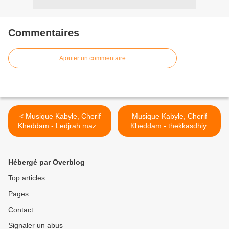
Commentaires
Ajouter un commentaire
< Musique Kabyle, Cherif
Musique Kabyle, Cherif
Kheddam - Ledjrah mazal
Kheddam - thekkasdhiyi
yahia
aoual >
Hébergé par Overblog
Top articles
Pages
Contact
Signaler un abus