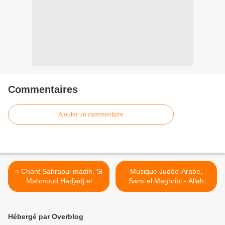
Commentaires
Ajouter un commentaire
< Chant Sahraoui madih, Si
Musique Judéo-Arabe,
Mahmoud Hadjadj el
Sami el Maghribi - Allah
Ouargli - سي محمود حجاج
watani wa soltani >
الورقلي ـ يا عظيم الشان
Hébergé par Overblog