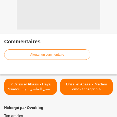
Commentaires
Ajouter un commentaire
< Drissi el Abassi - Haya
Drissi el Abassi - Medem
Nsadou دريسي العباسي ـ هييا
omok f tnegrich >
نصدّو
Hébergé par Overblog
Top articles