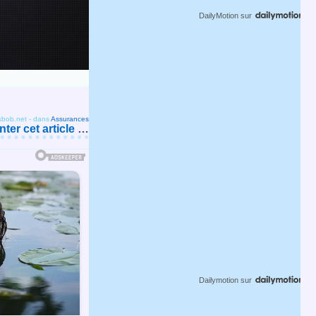
DailyMotion
sur
kbob.net
-
dans
Assurances
er cet article
…
Dailymotion
sur