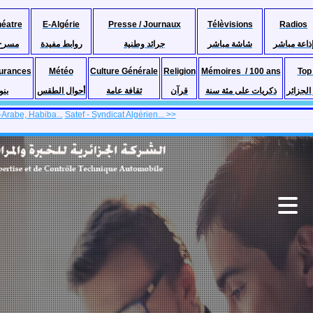
héatre
E-Algérie
Presse / Journaux
Télèvisions
Radios
ذاعة مباشر
شاشة مباشر
جرائد وطنية
روابط مفيدة
مسرح
urances
Météo
Culture Générale
Religion
Mémoires / 100 ans
Top
لجزائر
ذكريات على مئة سنة
قرآن
ثقافة عامة
أحوال الطقس
بنو
Arabe, Habiba...
Satef - Syndicat Algérien... >>