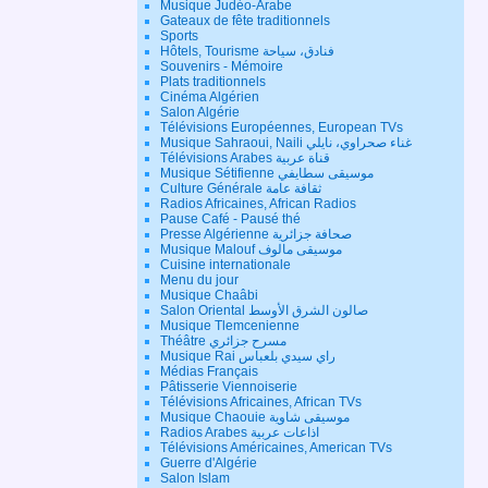
Musique Judéo-Arabe
Gateaux de fête traditionnels
Sports
Hôtels, Tourisme فنادق، سياحة
Souvenirs - Mémoire
Plats traditionnels
Cinéma Algérien
Salon Algérie
Télévisions Européennes, European TVs
Musique Sahraoui, Naili غناء صحراوي، نايلي
Télévisions Arabes قناة عربية
Musique Sétifienne موسيقى سطايفي
Culture Générale ثقافة عامة
Radios Africaines, African Radios
Pause Café - Pausé thé
Presse Algérienne صحافة جزائرية
Musique Malouf موسيقى مالوف
Cuisine internationale
Menu du jour
Musique Chaâbi
Salon Oriental صالون الشرق الأوسط
Musique Tlemcenienne
Théâtre مسرح جزائري
Musique Rai راي سيدي بلعباس
Médias Français
Pâtisserie Viennoiserie
Télévisions Africaines, African TVs
Musique Chaouie موسيقى شاوية
Radios Arabes اذاعات عربية
Télévisions Américaines, American TVs
Guerre d'Algérie
Salon Islam