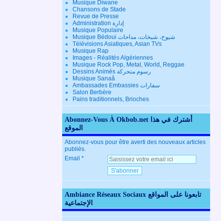
Musique Diwane
Chansons de Stade
Revue de Presse
Administration إدارة
Musique Populaire
Musique Bédoui شيوخ، شيخات، مداحات
Télévisions Asiatiques, Asian TVs
Musique Rap
Images - Réalités Algériennes
Musique Rock Pop, Metal, World, Reggae
Dessins Animés رسوم متحركة
Musique Sanaâ
Ambassades Embassies سفارات
Salon Berbère
Pains traditionnels, Brioches
Abonnez-Vous À Okbob.net أشترك في هذا
الموقع
Abonnez-vous pour être averti des nouveaux articles
publiés.
Email
Ambiance Réseaux Sociaux تابعونا على المواقع
الإجتماعية