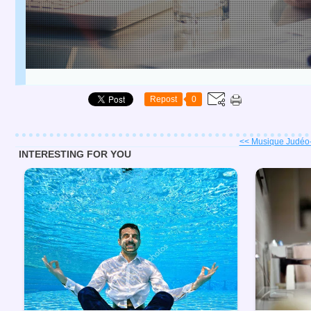
Repost
0
<< Musique Judéo-