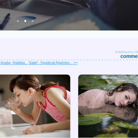
Published by O
comment
Arabe, Habiba...
Satef - Syndicat Algérien... >>