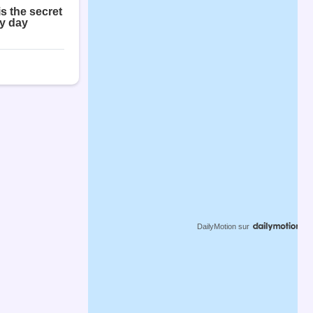
DailyMotion
sur