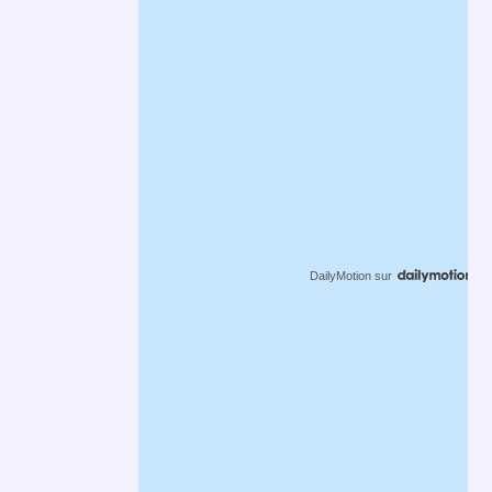
DailyMotion
sur