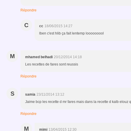
Répondre
C
cc
18/06/2015 14:27
lben c'est hlib ça fait lentemp looooooool
M
mhamed belhadi
20/12/2014 14:18
Les recettes de fares sont reussis
Répondre
S
samia
23/11/2014 13:12
Jaime bcp les recette d mr fares mais dans la recette d kalb elouz 
Répondre
M
mimi
13/04/2015 12:30