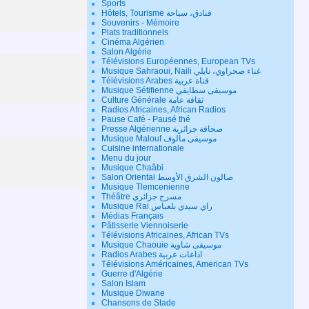
Sports
Hôtels, Tourisme فنادق، سياحة
Souvenirs - Mémoire
Plats traditionnels
Cinéma Algérien
Salon Algérie
Télévisions Européennes, European TVs
Musique Sahraoui, Naili غناء صحراوي، نايلي
Télévisions Arabes قناة عربية
Musique Sétifienne موسيقى سطايفي
Culture Générale ثقافة عامة
Radios Africaines, African Radios
Pause Café - Pausé thé
Presse Algérienne صحافة جزائرية
Musique Malouf موسيقى مالوف
Cuisine internationale
Menu du jour
Musique Chaâbi
Salon Oriental صالون الشرق الأوسط
Musique Tlemcenienne
Théâtre مسرح جزائري
Musique Rai راي سيدي بلعباس
Médias Français
Pâtisserie Viennoiserie
Télévisions Africaines, African TVs
Musique Chaouie موسيقى شاوية
Radios Arabes اذاعات عربية
Télévisions Américaines, American TVs
Guerre d'Algérie
Salon Islam
Musique Diwane
Chansons de Stade