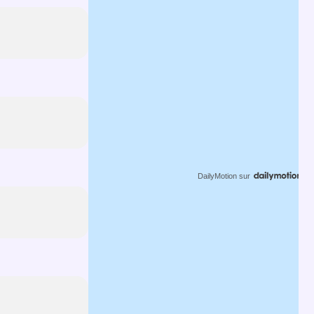
DailyMotion
sur