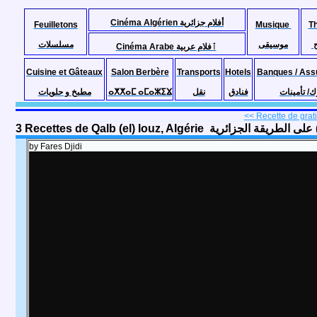
Cinéma Algérien أفلام جزائرية
Feuilletons
Musique
T
موسيقى
مسلسلات
Cinéma Arabe ٱفلام عربية
Cuisine et Gâteaux
Salon Berbère
Transports
Hotels
Banques / Ass
مطبخ و حلويات
ⴰⵅⵅⴰⵎ ⴰⵎⴰⵣⵉⴴ
نقل
فنادق
ك/ تأمينات
<< Recette de grati
3 Recettes de Qalb (el) louz, Algérie ة
by Fares Djidi