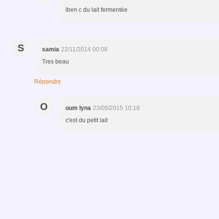
lben c du lait fermentée
S
samia
22/11/2014 00:08
Tres beau
Répondre
O
oum lyna
23/06/2015 10:18
c'est du petit lait