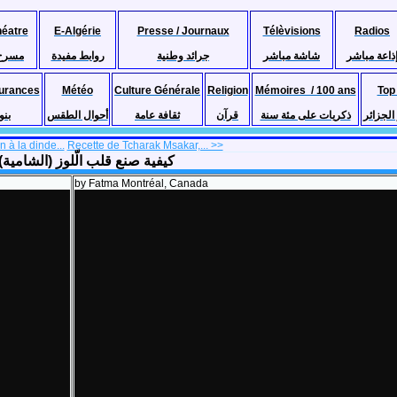
héatre
E-Algérie
Presse / Journaux
Télèvisions
Radios
ذاعة مباشر
شاشة مباشر
جرائد وطنية
روابط مفيدة
مسرح
urances
Météo
Culture Générale
Religion
Mémoires / 100 ans
Top
لجزائر
ذكريات على مئة سنة
قرآن
ثقافة عامة
أحوال الطقس
بنو
n à la dinde...
Recette de Tcharak Msakar,... >>
كيفية صنع قلب الّلوز (الشامية) على الطريقة الجزائري
by Fatma Montréal, Canada