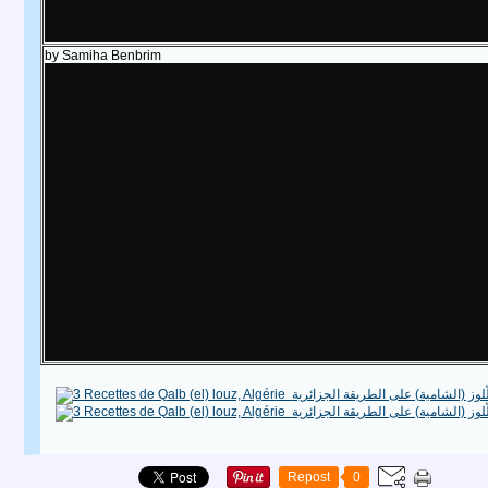
by Samiha Benbrim
Repost
0