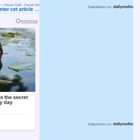
ns
Pause Café - Pausé thé
DailyMotion
sur
er cet article
…
Dailymotion
sur