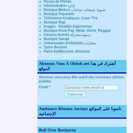
Revue de Presse
Administration إدارة
Musique Bédoui شيوخ، شيخات، مداحات
Musique Populaire
Télévisions Asiatiques, Asian TVs
Musique Rap
Images - Réalités Algériennes
Musique Rock Pop, Metal, World, Reggae
Dessins Animés رسوم متحركة
Musique Sanaâ
Ambassades Embassies سفارات
Salon Berbère
Pains traditionnels, Brioches
Abonnez-Vous À Okbob.net أشترك في هذا
الموقع
Abonnez-vous pour être averti des nouveaux articles
publiés.
Email
Ambiance Réseaux Sociaux تابعونا على المواقع
الإجتماعية
Roll Over Beethoven