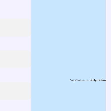
DailyMotion
sur