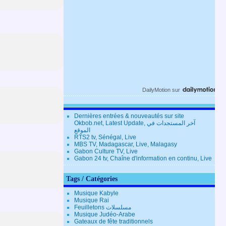
DailyMotion
sur
Dernières entrées & nouveautés sur site
Okbob.net, Latest Update, آخر المستجدات في
الموقع
RTS2 tv, Sénégal, Live
MBS TV, Madagascar, Live, Malagasy
Gabon Culture TV, Live
Gabon 24 tv, Chaîne d'information en continu, Live
Tags / Catégories
Musique Kabyle
Musique Rai
Feuilletons مسلسلات
Musique Judéo-Arabe
Gateaux de fête traditionnels