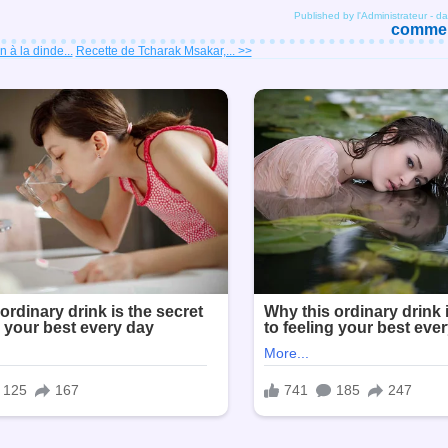
Published by l'Administrateur
-
da
comment
n à la dinde...
Recette de Tcharak Msakar,... >>