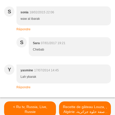
S
sonia
18/02/2015 22:06
waw al ibarak
Répondre
S
Sara
07/01/2017 19:21
Chebab
Y
yasmine
17/07/2014 14:45
Lah ybarak
Répondre
< Ru tv, Russia, Live,
Recette de gâteau Louza, ,
Russie
Algérie وصفة حلوة جزائرية،