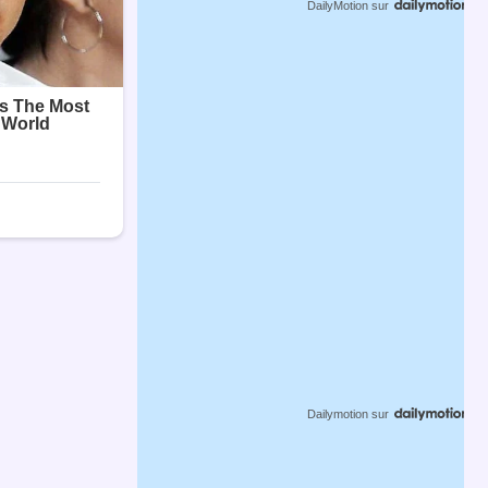
DailyMotion
sur
Dailymotion
sur