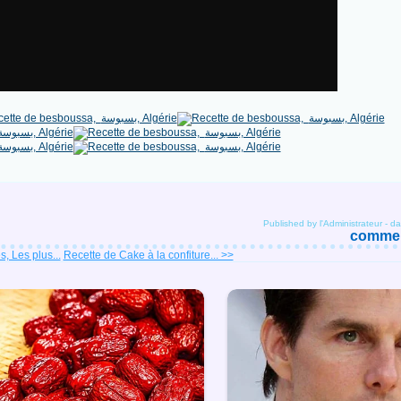
Published by l'Administrateur
-
da
comment
, Les plus...
Recette de Cake à la confiture... >>