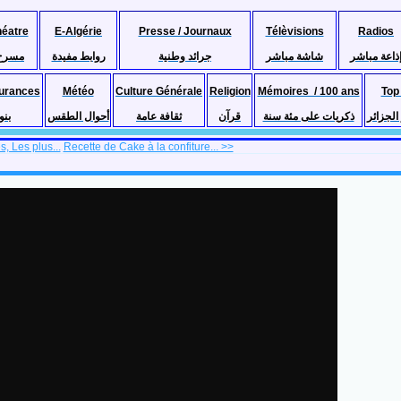
héatre
E-Algérie
Presse / Journaux
Télèvisions
Radios
ذاعة مباشر
شاشة مباشر
جرائد وطنية
روابط مفيدة
مسرح
urances
Météo
Culture Générale
Religion
Mémoires / 100 ans
Top
لجزائر
ذكريات على مئة سنة
قرآن
ثقافة عامة
أحوال الطقس
بنو
, Les plus...
Recette de Cake à la confiture... >>