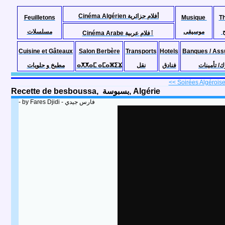
Cinéma Algérien أفلام جزائرية
Feuilletons
Musique
T
موسيقى
مسلسلات
Cinéma Arabe ٱفلام عربية
Cuisine et Gâteaux
Salon Berbère
Transports
Hotels
Banques / Ass
مطبخ و حلويات
ⴰⵅⵅⴰⵎ ⴰⵎⴰⵣⵉⴴ
نقل
فنادق
ك/ تأمينات
<< Soirées Algéroises
Recette de besboussa, بسبوسة, Algérie
- by Fares Djidi - فارس جيدي