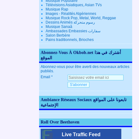
Musique Populaire
Télévisions Asiatiques, Asian TVs
Musique Rap
Images - Réalités Algériennes
Musique Rock Pop, Metal, World, Reggae
Dessins Animés رسوم متحركة
Musique Sanaâ
Ambassades Embassies سفارات
Salon Berbère
Pains traditionnels, Brioches
Abonnez-Vous À Okbob.net أشترك في هذا
الموقع
Abonnez-vous pour être averti des nouveaux articles
publiés.
Email
Ambiance Réseaux Sociaux تابعونا على المواقع
الإجتماعية
Roll Over Beethoven
Live Traffic Feed