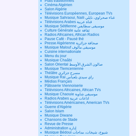
Plats traditionnels
Cinéma Algérien
Salon Algérie
Télévisions Européennes, European TVs
Musique Sahraoui, Naili غناء صحراوي، نايلي
Télévisions Arabes قناة عربية
Musique Sétifienne موسيقى سطايفي
Culture Générale ثقافة عامة
Radios Africaines, African Radios
Pause Café - Pausé thé
Presse Algérienne صحافة جزائرية
Musique Malouf موسيقى مالوف
Cuisine internationale
Menu du jour
Musique Chaâbi
Salon Oriental صالون الشرق الأوسط
Musique Tlemcenienne
Théâtre مسرح جزائري
Musique Rai راي سيدي بلعباس
Médias Français
Pâtisserie Viennoiserie
Télévisions Africaines, African TVs
Musique Chaouie موسيقى شاوية
Radios Arabes اذاعات عربية
Télévisions Américaines, American TVs
Guerre d'Algérie
Salon Islam
Musique Diwane
Chansons de Stade
Revue de Presse
Administration إدارة
Musique Bédoui شيوخ، شيخات، مداحات