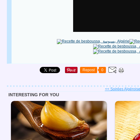
Repost
0
<< Soirées Algéroises