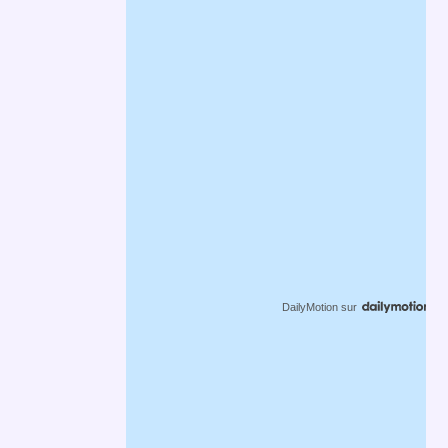
DailyMotion
sur