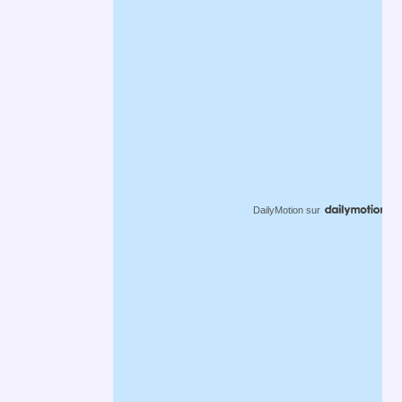
DailyMotion
sur