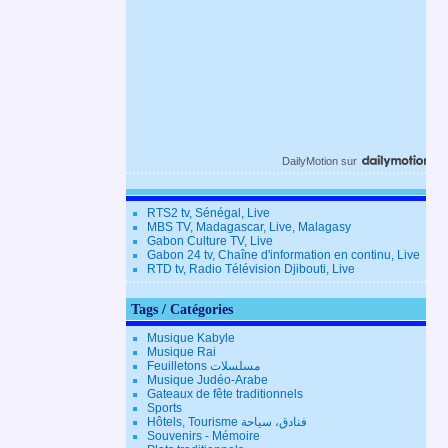
DailyMotion
sur
RTS2 tv, Sénégal, Live
MBS TV, Madagascar, Live, Malagasy
Gabon Culture TV, Live
Gabon 24 tv, Chaîne d'information en continu, Live
RTD tv, Radio Télévision Djibouti, Live
Tags / Catégories
Musique Kabyle
Musique Rai
Feuilletons مسلسلات
Musique Judéo-Arabe
Gateaux de fête traditionnels
Sports
Hôtels, Tourisme فنادق، سياحة
Souvenirs - Mémoire