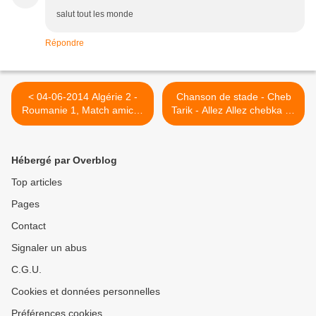
salut tout les monde
Répondre
< 04-06-2014 Algérie 2 -
Chanson de stade - Cheb
Roumanie 1, Match amical,
Tarik - Allez Allez chebka ya
entier
l'Algérie >
Hébergé par Overblog
Top articles
Pages
Contact
Signaler un abus
C.G.U.
Cookies et données personnelles
Préférences cookies