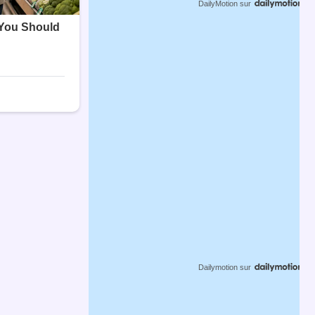
DailyMotion
sur
Dailymotion
sur