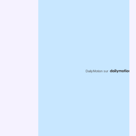
DailyMotion
sur