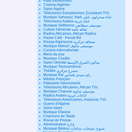
Plats traditionnels
Cinéma Algérien
Salon Algérie
Télévisions Européennes, European TVs
Musique Sahraoui, Naili غناء صحراوي، نايلي
Télévisions Arabes قناة عربية
Musique Sétifienne موسيقى سطايفي
Culture Générale ثقافة عامة
Radios Africaines, African Radios
Pause Café - Pausé thé
Presse Algérienne صحافة جزائرية
Musique Malouf موسيقى مالوف
Cuisine internationale
Menu du jour
Musique Chaâbi
Salon Oriental صالون الشرق الأوسط
Musique Tlemcenienne
Théâtre مسرح جزائري
Musique Rai راي سيدي بلعباس
Médias Français
Pâtisserie Viennoiserie
Télévisions Africaines, African TVs
Musique Chaouie موسيقى شاوية
Radios Arabes اذاعات عربية
Télévisions Américaines, American TVs
Guerre d'Algérie
Salon Islam
Musique Diwane
Chansons de Stade
Revue de Presse
Administration إدارة
Musique Bédoui شيوخ، شيخات، مداحات