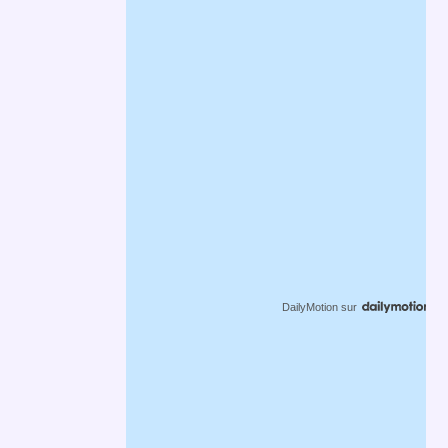
DailyMotion
sur