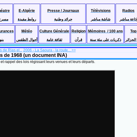
héatre
E-Algérie
Presse / Journaux
Télèvisions
Radios
ذاعة مباشر
شاشة مباشر
جرائد وطنية
روابط مفيدة
مسرح
urances
Météo
Culture Générale
Religion
Mémoires / 100 ans
Top
لجزائر
ذكريات على مئة سنة
قرآن
ثقافة عامة
أحوال الطقس
بنو
 de Rias el...
2006 - La Saoura - la route... >>
cords de 1968 (un document INA)
t rappel des lois régissant leurs venues et leurs départs.