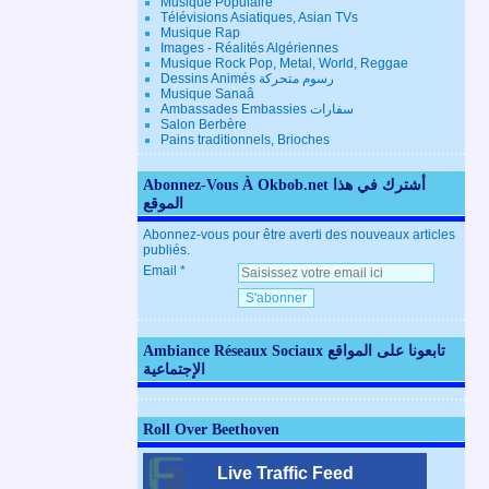
Musique Populaire
Télévisions Asiatiques, Asian TVs
Musique Rap
Images - Réalités Algériennes
Musique Rock Pop, Metal, World, Reggae
Dessins Animés رسوم متحركة
Musique Sanaâ
Ambassades Embassies سفارات
Salon Berbère
Pains traditionnels, Brioches
Abonnez-Vous À Okbob.net أشترك في هذا
الموقع
Abonnez-vous pour être averti des nouveaux articles
publiés.
Email
Ambiance Réseaux Sociaux تابعونا على المواقع
الإجتماعية
Roll Over Beethoven
Live Traffic Feed