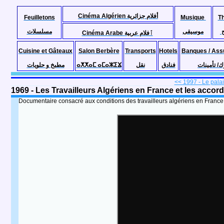
Cinéma Algérien أفلام جزائرية
Feuilletons
Musique
T
موسيقى
مسلسلات
Cinéma Arabe ٱفلام عربية
Cuisine et Gâteaux
Salon Berbère
Transports
Hotels
Banques / Ass
مطبخ و حلويات
ⴰⵅⵅⴰⵎ ⴰⵎⴰⵣⵉⴴ
نقل
فنادق
ك/ تأمينات
<< 1997 - Le palais
​​​​​​​1969 - Les Travailleurs Algériens en France et les ac
Documentaire consacré aux conditions des travailleurs algériens en France e