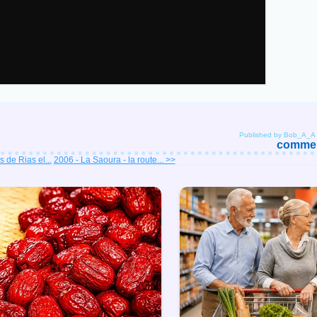
Published by Bob_A_A
comment
 de Rias el...
2006 - La Saoura - la route... >>