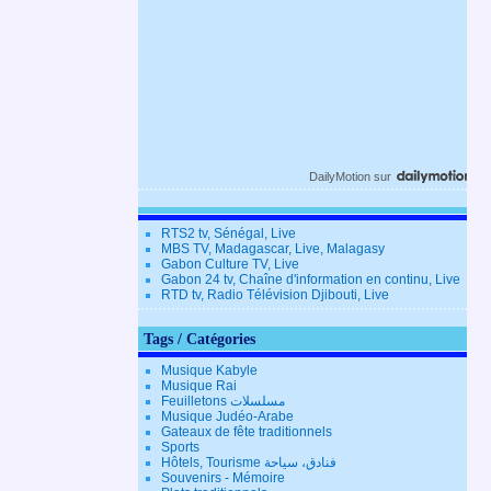
DailyMotion
sur
RTS2 tv, Sénégal, Live
MBS TV, Madagascar, Live, Malagasy
Gabon Culture TV, Live
Gabon 24 tv, Chaîne d'information en continu, Live
RTD tv, Radio Télévision Djibouti, Live
Tags / Catégories
Musique Kabyle
Musique Rai
Feuilletons مسلسلات
Musique Judéo-Arabe
Gateaux de fête traditionnels
Sports
Hôtels, Tourisme فنادق، سياحة
Souvenirs - Mémoire